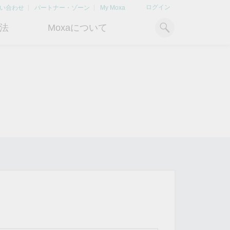
ログイン
い合わせ
パートナー・ゾーン
My Moxa
法
Moxaについて
ィ
産業用コンピューティング
おすすめトピック
リソース
x86コンピュータ
文書ライブラリ
Armベースコンピュータ
ケーススタディ
キ
Moxa Japan合同会社
OTデータの秘密を解
電力の安定供
に
について
き明かす
るBESSソリ
パネルPC
記事ライブラリ
ン
さらなる市場拡大とサポート体
産業分野のデジタル変革を成功
Bハ
IIoTゲートウェイ
動画ライブラリ
制を強化すべく、2020年に日本
させるために、OTデータの秘密
リテ
よりクリーンで持
法人を設立
を解き明かす方法を学びましょ
アド
ルギー環境への移行
システムソフトウェア
う。
イブ
どのように貢献す
もっと詳しく知る
ださい。
もっと詳しく知る
もっと詳しく知