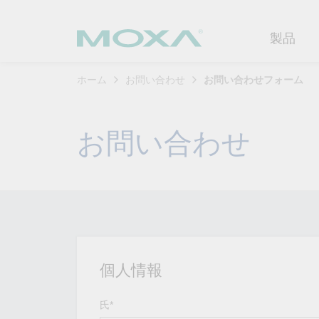
製品
ホーム
お問い合わせ
お問い合わせフォーム
産業用ネ
産業分野
製品サポ
連絡する
Moxaに
お問い合わせ
イーサネ
製造
ソフトウ
企業プロ
代理
セキュア
鉄道
製品に関
イノベー
OTデータの秘密を解
ソリ
（FAQ)
き明かす
無線AP/
電力
カスタマ
セキュリ
産業分野のデジタル変革を成功
セルラーゲ
石油およ
サステナ
させるために、OTデータの秘密
ソフトウ
を解き明かす方法を学びましょ
イーサネ
海洋
ポリシー
う。
製品ライ
個人情報
もっと詳しく知る
ネットワ
インテリ
コアバリ
氏*
セキュア
キャリア