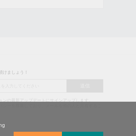
り続けましょう！
送信
ションの最新アップデートにサインアップします。
バッグを見る
イバシーを尊重しており、メールを他の人と共有するこ
。
ing