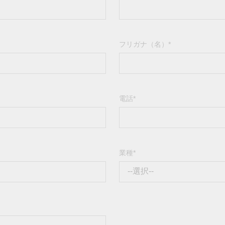
OPC UAソフトウェア
IIoT
記載されていないMoxa製品に関するテクニカルサポートは、
ークセキュリティアプラ
およびイベント
IPカメラおよびビデオサーバー
フリガナ（名）*
電話*
業種*