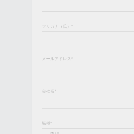
こちらに
ネットワ
新着情報
イアンス
フリガナ（氏）*
メールアドレス*
会社名*
職種*