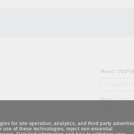
Moxaとつなが
Moxaソリュー
Moxaではプラ
とはありません
ies for site operation, analytics, and third party advertis
 use of these technologies, reject non-essential