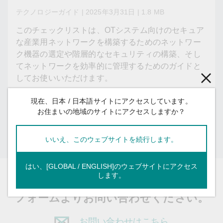
テクノロジーガイド | 2025年3月31日 | 1.8 MB
このチェックリストは、OTシステム向けのセキュア
な産業用ネットワークを構築するためのネットワー
ク機器の選定や階層的なセキュリティの構築、そし
てネットワークを効率的に管理するためのガイドと
してお使いいただけます。
現在、日本 / 日本語サイトにアクセスしています。
ダウンロード
保存
お住まいの地域のサイトにアクセスしますか？
アカウントをお持ちですか？
ログイン
いいえ、このウェブサイトを続行します。
はい、[GLOBAL / ENGLISH]のウェブサイトにアクセス
します。
ご意見やご質問などがございましたら、
フォームよりお問い合わせください。
お問い合わせはこちら