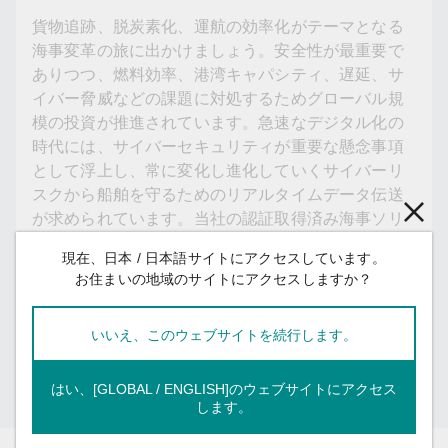
貨物追跡、脱炭素化、運航の効率化がテーマとなる
海事変革の旅に出かけましょう。安全性が最重要で
ありつつ、燃料効率、港湾キャパシティ、遅延、サ
イバー脅威などの課題に対処するためグローバル規
模の投資が推進されています。急速なデジタル化の
時代には、サイバーセキュリティが重要な懸念事項
として浮上し、常に変化し進化していくサイバーリ
スクから船舶を守るためのリアルタイムデータ伝送
が求められています。当社の認証取得済み海事ソリ
ューションが、お客様のスマート船舶をどのように
現在、日本 / 日本語サイトにアクセスしています。
実現するかをご覧ください。
お住まいの地域のサイトにアクセスしますか？
ダウンロード
保存
いいえ、このウェブサイトを続行します。
アカウントをお持ちですか？
ログイン
はい、[GLOBAL / ENGLISH]のウェブサイトにアクセス
します。