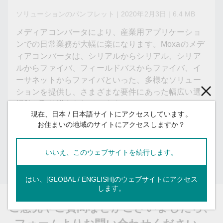
ソリューションのパンフレット | 2020年2月3日 | 6.4 MB
メディアコンバータにより、産業用アプリケーショ
ンでの日常業務が大幅に楽になります。Moxaのメデ
ィアコンバータは、シリアルからシリアル、シリア
ルからファイバ、フィールドバスからファイバ、イ
ーサネットからファイバといった、多様なソリュー
ションを提供し、さまざまな要件にあった幅広い選
択肢が取り揃えられています。
現在、日本 / 日本語サイトにアクセスしています。
お住まいの地域のサイトにアクセスしますか？
ダウンロード
保存
いいえ、このウェブサイトを続行します。
アカウントをお持ちですか？
ログイン
はい、[GLOBAL / ENGLISH]のウェブサイトにアクセス
します。
ご意見やご質問などがございましたら、