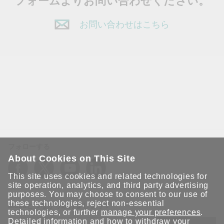
フォームよりお問い合わせください。
お問い合わせはこちら
フォローする
About Cookies on This Site
This site uses cookies and related technologies for
site operation, analytics, and third party advertising
purposes. You may choose to consent to our use of
these technologies, reject non-essential
Moxaとつながり続けましょう！
technologies, or further
manage your preferences
.
Detailed information and how to withdraw your