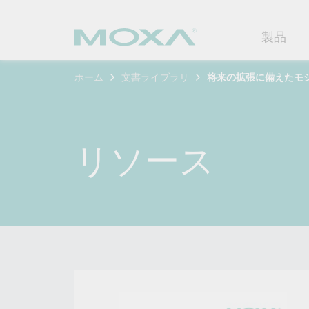
製品
ホーム
文書ライブラリ
将来の拡張に備えたモ
産業用ネ
産業分野
製品サポ
連絡する
Moxaに
イーサネ
製造
ソフトウ
企業プロ
代理
リソース
セキュア
鉄道
製品に関
イノベー
OTデータの秘密を解
ソリ
（FAQ)
き明かす
無線AP/
電力
カスタマ
セキュリ
産業分野のデジタル変革を成功
セルラーゲ
石油およ
サステナ
させるために、OTデータの秘密
ソフトウ
を解き明かす方法を学びましょ
イーサネ
海洋
ポリシー
う。
製品ライ
もっと詳しく知る
ネットワ
インテリ
コアバリ
セキュア
キャリア