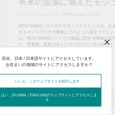
将来の拡張に備えたモジ
OPC UAソフトウェア
IIoT
記載されていないMoxa製品に関するテクニカルサポートは、
ークセキュリティアプラ
およびイベント
IPカメラおよびビデオサーバー
アプリケーションノート | 2020年6月1日 | 3.6 MB
MDS-G4000シリーズのマネージドスイッチは、
きるネットワークの構築にどのように役立つでしょ
は、MDS-G4000シリーズの製品に関する情報を
ス、変電所、鉱業のネットワークのデジタル化をど
現在、日本 / 日本語サイトにアクセスしています。
ダウンロード
保存
お住まいの地域のサイトにアクセスしますか？
アカウントをお持ちですか？
ログイン
いいえ、このウェブサイトを続行します。
はい、[GLOBAL / ENGLISH]のウェブサイトにアクセスしま
す。