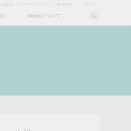
ログイン
い合わせ
パートナー・ゾーン
My Moxa
法
Moxaについて
ィ
産業用コンピューティング
おすすめトピック
リソース
x86コンピュータ
文書ライブラリ
Armベースコンピュータ
ケーススタディ
キ
Moxa Japan合同会社
OTデータの秘密を解
電力の安定供
に
について
き明かす
るBESSソリ
パネルPC
記事ライブラリ
ン
さらなる市場拡大とサポート体
産業分野のデジタル変革を成功
Bハ
IIoTゲートウェイ
動画ライブラリ
制を強化すべく、2020年に日本
させるために、OTデータの秘密
リテ
よりクリーンで持
法人を設立
を解き明かす方法を学びましょ
アド
ルギー環境への移行
システムソフトウェア
う。
イブ
どのように貢献す
もっと詳しく知る
ださい。
もっと詳しく知る
もっと詳しく知