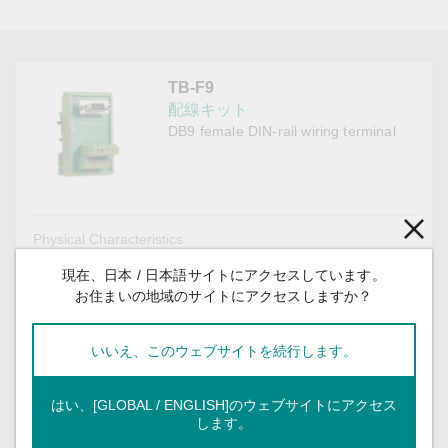
TB-F9
配線キット
DB9 female DIN-rail wiring terminal
Physical Characteristics
現在、日本 / 日本語サイトにアクセスしています。
DB9 (female) DIN-rail wiring terminal
Description
お住まいの地域のサイトにアクセスしますか？
Serial cable, 24 to 12 AWG
Wiring
いいえ、このウェブサイトを続行します。
Input/Output Interface
はい、[GLOBAL / ENGLISH]のウェブサイトにアクセス
DB9 (female)
Connector
します。