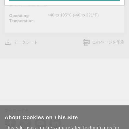
Environmental Limits
-40 to 105°C (-40 to 221°F)
Operating
Temperature
データシート
このページを印刷
フォローする
About Cookies on This Site
This site uses cookies and related technologies for