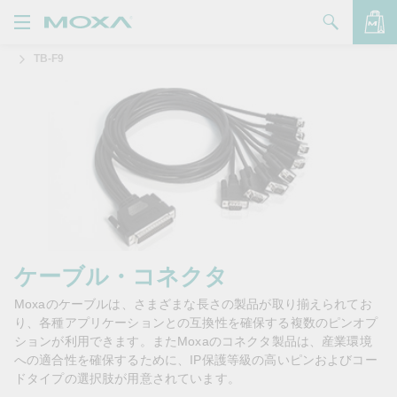
TB-F9
製品
ソリューション
バッグを見る
サポート
購入方法
Moxaについて
お問い合わせ
ケーブル・コネクタ
Moxaのケーブルは、さまざまな長さの製品が取り揃えられてお
パートナー・ゾーン
り、各種アプリケーションとの互換性を確保する複数のピンオプ
ションが利用できます。またMoxaのコネクタ製品は、産業環境
My Moxa
への適合性を確保するために、IP保護等級の高いピンおよびコー
ドタイプの選択肢が用意されています。