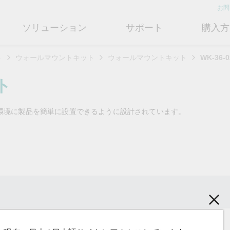
お問
ソリューション
サポート
購入方
ト
ウォールマウントキット
ウォールマウントキット
WK-36-0
ットワークインフラ
ート
ついて
産業用エッジコネクティビテ
テクノロジー
修理および保証
さらにMoxaについて知る
ト
ットスイッチ
ェアおよびドキュメント
フィール
シリアルデバイスサーバー
産業用ネットワークセキュリティ
製品修理サービス/RMA
店検索
営業担当へのお問い合わせ
業環境に製品を簡単に設置できるように設計されています。
ルータ
するよくあるご質問
ションとマイルストーン
シリアルコンバータ
TSN
保証方針
電力の安定供給を支え
情熱を新たな可能性に
OTネットワークセ
ューションパートナー (MJSP)
るBESSソリューショ
ュリティを強化する
ブリッジ/クライアント
ーサクセス
プロトコルゲートウェイ
シングルペアイーサネット
共に成長し成功することが、最
ン
は
ティアドバイザリ
（SPE）
高の成果につながります。
ートウェイ/ルータ
びガス
ビリティ
USB to シリアルコンバータ/US
よりクリーンで持続可能なエネ
産業ネットワークのセキュ
もっと詳しく知る
ェアライセンス管理
ブ
Ethernet-APL
ルギー環境への移行をBESSが
ィ対策向上には、専門家の
ットメディアコンバータ
どのように貢献するのかご覧く
バイスが豊富な当社記事ラ
フサイクル管理ポリシー
マルチポートシリアルボード
ローカル5Gネットワーク
ださい。
ラリをご覧ください。
ーク管理ソフトウェア
ジェント交通
ューと行動規範
もっと詳しく知る
もっと詳しく知る
コントローラおよびI/O
OTデータ統合と活用
リモートアクセス