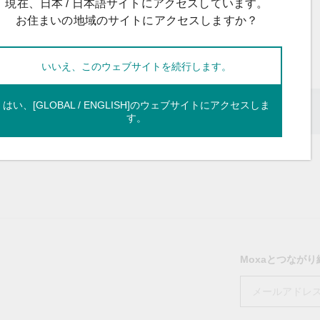
OPC UAソフトウェア
IIoT
現在、日本 / 日本語サイトにアクセスしています。
記載されていないMoxa製品に関するテクニカルサポートは、
ークセキュリティアプラ
およびイベント
お住まいの地域のサイトにアクセスしますか？
IPカメラおよびビデオサーバー
いいえ、このウェブサイトを続行します。
はい、[GLOBAL / ENGLISH]のウェブサイトにアクセスしま
す。
Moxaとつなが