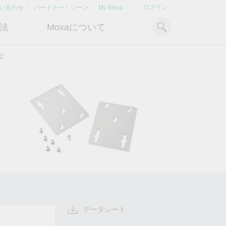
ログイン
い合わせ
パートナー・ゾーン
My Moxa
法
Moxaについて
2
ィ
産業用コンピューティング
おすすめトピック
リソース
x86コンピュータ
文書ライブラリ
Armベースコンピュータ
ケーススタディ
キ
Moxa Japan合同会社
OTデータの秘密を解
電力の安定供
に
について
き明かす
るBESSソリ
パネルPC
記事ライブラリ
ン
さらなる市場拡大とサポート体
産業分野のデジタル変革を成功
Bハ
IIoTゲートウェイ
動画ライブラリ
制を強化すべく、2020年に日本
させるために、OTデータの秘密
リテ
よりクリーンで持
法人を設立
を解き明かす方法を学びましょ
アド
ルギー環境への移行
システムソフトウェア
う。
イブ
どのように貢献す
もっと詳しく知る
ださい。
もっと詳しく知る
もっと詳しく知
データシート