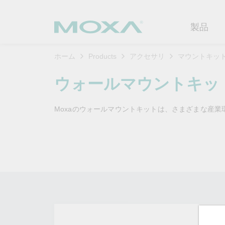
製品
ホーム
Products
アクセサリ
マウントキッ
産業用ネ
産業分野
製品サポ
連絡する
Moxaに
ウォールマウントキッ
イーサネ
製造
ソフトウ
企業プロ
代理
Moxaのウォールマウントキットは、さまざまな産
セキュア
鉄道
製品に関
イノベー
OTデータの秘密を解
ソリ
（FAQ)
き明かす
無線AP/
電力
カスタマ
セキュリ
産業分野のデジタル変革を成功
セルラーゲ
石油およ
サステナ
させるために、OTデータの秘密
ソフトウ
を解き明かす方法を学びましょ
イーサネ
海洋
ポリシー
う。
製品ライ
もっと詳しく知る
ネットワ
インテリ
コアバリ
セキュア
キャリア