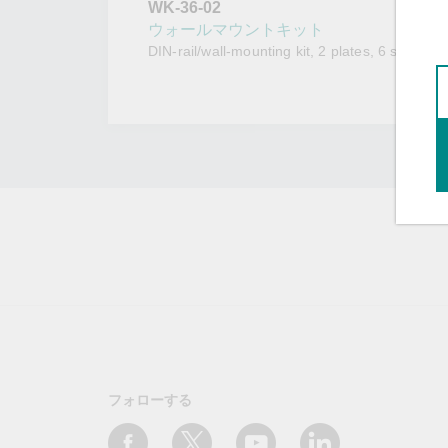
WK-36-02
こちらに
ネットワ
新着情報
ウォールマウントキット
イアンス
DIN-rail/wall-mounting kit, 2 plates, 6 screws
フォローする