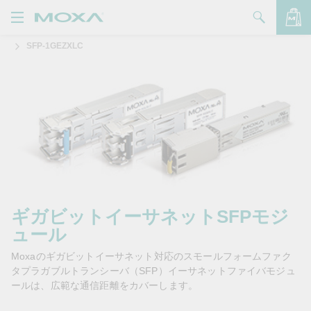
SFP-1GEZXLC
製品
ソリューション
バッグを見る
サポート
購入方法
Moxaについて
お問い合わせ
ギガビットイーサネットSFPモジ
ュール
パートナー・ゾーン
Moxaのギガビットイーサネット対応のスモールフォームファク
My Moxa
タプラガブルトランシーバ（SFP）イーサネットファイバモジュ
ールは、広範な通信距離をカバーします。