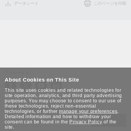
データシート
このページを印刷
フォローする
About Cookies on This Site
This site uses cookies and related technologies for
site operation, analytics, and third party advertising
purposes. You may choose to consent to our use of
these technologies, reject non-essential
Moxaとつながり続けましょう！
technologies, or further
manage your preferences
.
Detailed information and how to withdraw your
送信
consent can be found in the
Privacy Policy
of the
site.