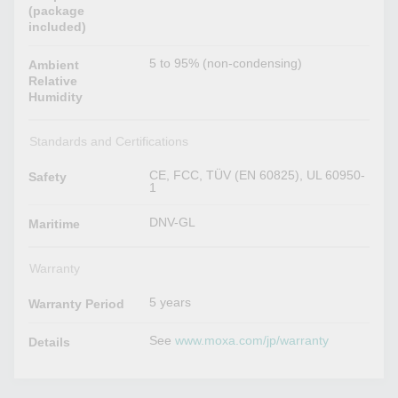
(package
included)
5 to 95% (non-condensing)
Ambient
Relative
Humidity
Standards and Certifications
CE, FCC, TÜV (EN 60825), UL 60950-
Safety
1
DNV-GL
Maritime
Warranty
5 years
Warranty Period
See
www.moxa.com/jp/warranty
Details