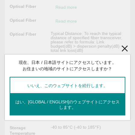
Optical Fiber
Read more
Optical Fiber
Read more
Typical Distance: To reach the typical
Optical Fiber
distance of specified fiber transceiver,
please refer to formula: Link
budget(dB) > dispersion penalty(dB) +
total link loss(dB)
現在、日本 / 日本語サイトにアクセスしています。
Power Parameters
お住まいの地域のサイトにアクセスしますか？
Max. 1 W
Power
Consumption
いいえ、このウェブサイトを続行します。
Environmental Limits
はい、[GLOBAL / ENGLISH]のウェブサイトにアクセス
します。
0 to 60°C (32 to 176°F)
Operating
Temperature
-40 to 85°C (-40 to 185°F)
Storage
Temperature