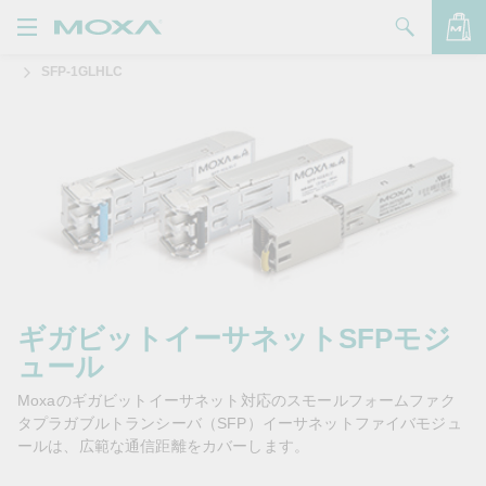
SFP-1GLHLC
製品
ソリューション
バッグを見る
サポート
購入方法
Moxaについて
お問い合わせ
ギガビットイーサネットSFPモジ
ュール
パートナー・ゾーン
Moxaのギガビットイーサネット対応のスモールフォームファク
My Moxa
タプラガブルトランシーバ（SFP）イーサネットファイバモジュ
ールは、広範な通信距離をカバーします。