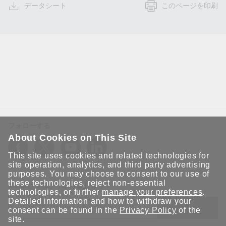
データシート
このページを印刷
フォローする
About Cookies on This Site
This site uses cookies and related technologies for
site operation, analytics, and third party advertising
purposes. You may choose to consent to our use of
these technologies, reject non-essential
Moxaとつながり続けましょう！
technologies, or further
manage your preferences
.
Detailed information and how to withdraw your
送信
consent can be found in the
Privacy Policy
of the
site.