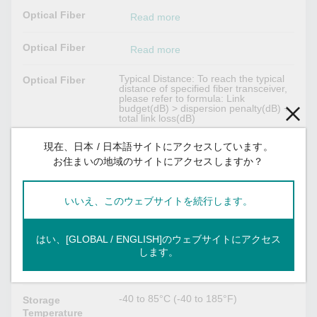
Optical Fiber
Read more
Optical Fiber
Read more
Typical Distance: To reach the typical
Optical Fiber
distance of specified fiber transceiver,
please refer to formula: Link
budget(dB) > dispersion penalty(dB) +
total link loss(dB)
現在、日本 / 日本語サイトにアクセスしています。
Power Parameters
お住まいの地域のサイトにアクセスしますか？
Max. 1 W
Power
Consumption
いいえ、このウェブサイトを続行します。
Environmental Limits
はい、[GLOBAL / ENGLISH]のウェブサイトにアクセス
します。
0 to 60°C (32 to 176°F)
Operating
Temperature
-40 to 85°C (-40 to 185°F)
Storage
Temperature