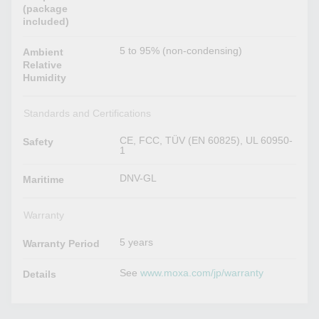
(package
included)
5 to 95% (non-condensing)
Ambient
Relative
Humidity
Standards and Certifications
CE, FCC, TÜV (EN 60825), UL 60950-
Safety
1
DNV-GL
Maritime
Warranty
5 years
Warranty Period
See
www.moxa.com/jp/warranty
Details