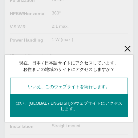
Polarization
360°
HPBW/Horizontal
2:1 max.
V.S.W.R.
1 W (max.)
Power Handling
Physical Characteristics
現在、日本 / 日本語サイトにアクセスしています。
9.65 g (0.02 lb)
Weight
お住まいの地域のサイトにアクセスしますか？
136 mm (5.35 in)
Length
いいえ、このウェブサイトを続行します。
Black
Radome Color
はい、[GLOBAL / ENGLISH]のウェブサイトにアクセス
Plastic
Radome
します。
Material
Straight mount
Installation