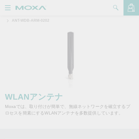
ANT-WDB-ARM-0202
製品
ソリューション
バッグを見る
サポート
購入方法
Moxaについて
お問い合わせ
WLANアンテナ
Moxaでは、取り付けが簡単で、無線ネットワークを確立するプ
パートナー・ゾーン
ロセスを簡素にするWLANアンテナを多数提供しています。
My Moxa