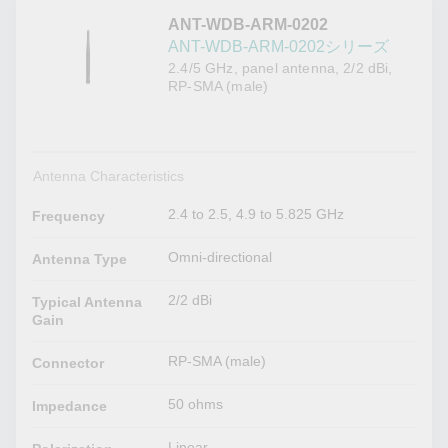
ANT-WDB-ARM-0202
ANT-WDB-ARM-0202シリーズ
2.4/5 GHz, panel antenna, 2/2 dBi,
RP-SMA (male)
Antenna Characteristics
2.4 to 2.5, 4.9 to 5.825 GHz
Frequency
Omni-directional
Antenna Type
2/2 dBi
Typical Antenna
Gain
RP-SMA (male)
Connector
50 ohms
Impedance
Linear