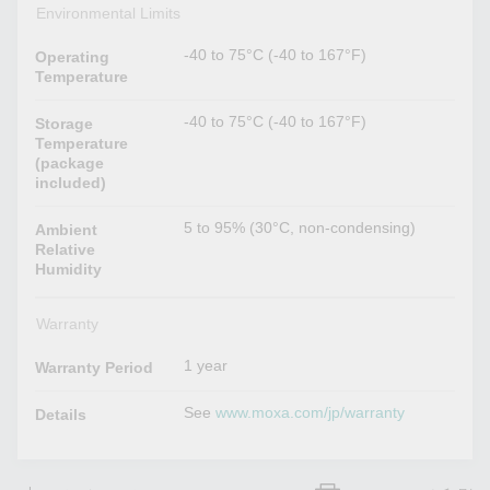
Environmental Limits
-40 to 75°C (-40 to 167°F)
Operating
Temperature
-40 to 75°C (-40 to 167°F)
Storage
Temperature
(package
included)
5 to 95% (30°C, non-condensing)
Ambient
Relative
Humidity
Warranty
1 year
Warranty Period
See
www.moxa.com/jp/warranty
Details