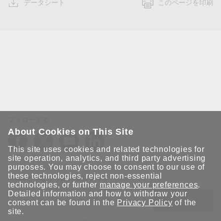
データシート
このページを印刷
フォローする
About Cookies on This Site
This site uses cookies and related technologies for
site operation, analytics, and third party advertising
purposes. You may choose to consent to our use of
these technologies, reject non-essential
Moxaとつながり続けましょう！
technologies, or further
manage your preferences
.
Detailed information and how to withdraw your
送信
consent can be found in the
Privacy Policy
of the
site.