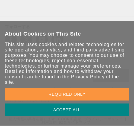
フォローする
About Cookies on This Site
This site uses cookies and related technologies for
site operation, analytics, and third party advertising
purposes. You may choose to consent to our use of
these technologies, reject non-essential
Moxaとつながり続けましょう！
technologies, or further
manage your preferences
.
Detailed information and how to withdraw your
送信
consent can be found in the
Privacy Policy
of the
site.
Moxaソリューションの最新アップデートにサインアップしま
REQUIRED ONLY
す。 Moxaではプライバシーを尊重しており、メールを他の人と
共有することはありません。
ACCEPT ALL
個人情報の共有を禁じます
COOKIE設定
プライバシーポリシー
利用規約
総合サイトマップ
© 2026 Moxa Inc. All rights reserved.