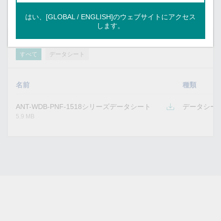
サポートドキュメント
はい、[GLOBAL / ENGLISH]のウェブサイトにアクセス
します。
フィルター
すべて
データシート
名前
種類
ANT-WDB-PNF-1518シリーズデータシート
データシー
5.9 MB