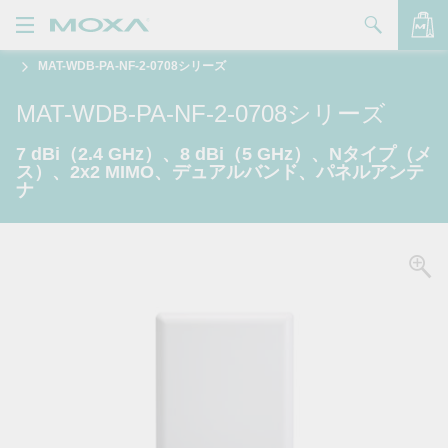
MAT-WDB-PA-NF-2-0708シリーズ
製品
MAT-WDB-PA-NF-2-0708シリーズ
ソリューション
バッグを見る
7 dBi（2.4 GHz）、8 dBi（5 GHz）、Nタイプ（メ
サポート
ス）、2x2 MIMO、デュアルバンド、パネルアンテ
ナ
購入方法
Moxaについて
お問い合わせ
パートナー・ゾーン
My Moxa