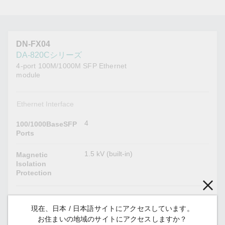
DN-FX04
DA-820Cシリーズ
4-port 100M/1000M SFP Ethernet
module
Ethernet Interface
4
100/1000BaseSFP
Ports
1.5 kV (built-in)
Magnetic
Isolation
Protection
Declaration
現在、日本 / 日本語サイトにアクセスしています。
RoHS, CRoHS, WEEE
Green Product
お住まいの地域のサイトにアクセスしますか？