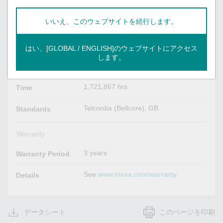
Physical Characteristics
いいえ、このウェブサイトを続行します。
166 x 43 x 183 mm (6.54 x 1.69 x 7.20
Dimensions
in)
はい、[GLOBAL / ENGLISH]のウェブサイトにアクセス
します。
MTBF
1,721,867 hrs
Time
Telcordia (Bellcore), GB
Standards
Warranty
3 years
Warranty Period
See
www.moxa.com/warranty
Details
データシート
このページを印刷