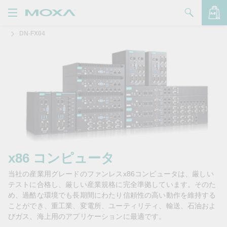
DN-FX04
製品
ソリューション
バッグを見る
サポート
購入方法
Moxaについて
お問い合わせ
x86 コンピュータ
当社の産業用グレードのファンレスx86コンピュータは、厳しい
パートナー・ゾーン
テストに合格し、厳しい産業規格に完全準拠しています。そのた
め、過酷な環境でも長期間にわたり信頼性の高い動作を維持する
My Moxa
ことができ、重工業、変電所、ユーティリティ、輸送、石油およ
びガス、海上用のアプリケーションに最適です。