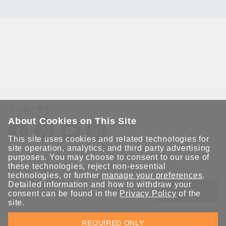
フォローする
About Cookies on This Site
This site uses cookies and related technologies for
site operation, analytics, and third party advertising
purposes. You may choose to consent to our use of
these technologies, reject non-essential
Moxaとつながり続けましょう！
technologies, or further
manage your preferences
.
Detailed information and how to withdraw your
送信
consent can be found in the
Privacy Policy
of the
site.
Moxaソリューションの最新アップデートにサインアップしま
REQUIRED ONLY
す。 Moxaではプライバシーを尊重しており、メールを他の人と