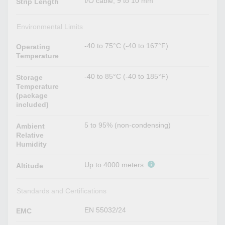
I/O cable, 9 to 10 mm
Strip Length
Environmental Limits
-40 to 75°C (-40 to 167°F)
Operating
Temperature
-40 to 85°C (-40 to 185°F)
Storage
Temperature
(package
included)
5 to 95% (non-condensing)
Ambient
Relative
Humidity
Up to 4000 meters
Altitude
Standards and Certifications
EN 55032/24
EMC