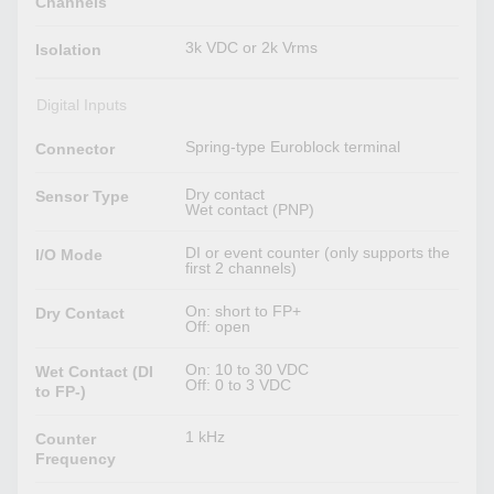
Channels
3k VDC or 2k Vrms
Isolation
Digital Inputs
Spring-type Euroblock terminal
Connector
Dry contact
Sensor Type
Wet contact (PNP)
DI or event counter (only supports the
I/O Mode
first 2 channels)
On: short to FP+
Dry Contact
Off: open
On: 10 to 30 VDC
Wet Contact (DI
Off: 0 to 3 VDC
to FP-)
1 kHz
Counter
Frequency