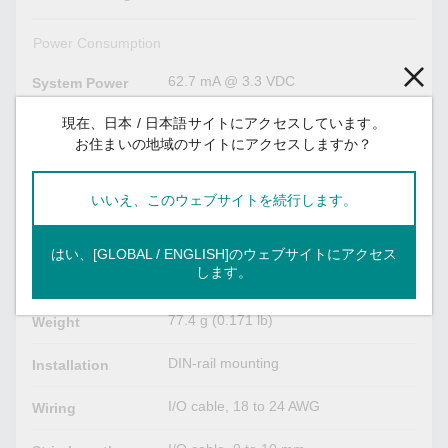
Power Consumption
62.7 mA @ 3.3 VDC
System Power
現在、日本 / 日本語サイトにアクセスしています。
15.4 mA @ 12 VDC
Field Power
18.7 mA @ 24 VDC
お住まいの地域のサイトにアクセスしますか？
Physical Characteristics
いいえ、このウェブサイトを続行します。
Plastic
Housing
はい、[GLOBAL / ENGLISH]のウェブサイトにアクセス
19.5 x 99 x 60.5 mm (0.77 x 3.90 x
Dimensions
します。
2.38 in)
77.4 g (0.171 lb)
Weight
DIN-rail mounting
Installation
I/O cable, 18 to 24 AWG
Wiring