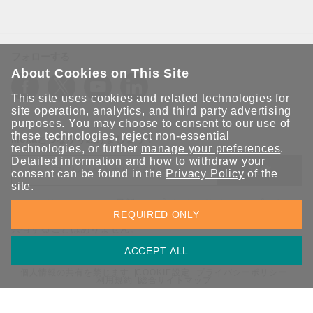
フォローする
About Cookies on This Site
This site uses cookies and related technologies for
site operation, analytics, and third party advertising
purposes. You may choose to consent to our use of
these technologies, reject non-essential
Moxaとつながり続けましょう！
technologies, or further
manage your preferences
.
Detailed information and how to withdraw your
送信
consent can be found in the
Privacy Policy
of the
site.
Moxaソリューションの最新アップデートにサインアップしま
REQUIRED ONLY
す。 Moxaではプライバシーを尊重しており、メールを他の人と
共有することはありません。
ACCEPT ALL
個人情報の共有を禁じます
COOKIE設定
プライバシーポリシー
利用規約
総合サイトマップ
© 2026 Moxa Inc. All rights reserved.