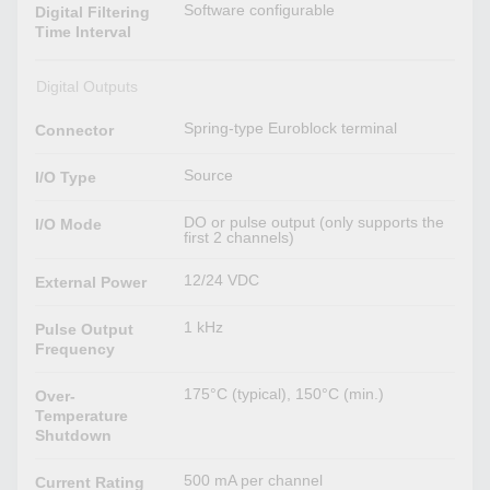
Software configurable
Digital Filtering
Time Interval
Digital Outputs
Spring-type Euroblock terminal
Connector
Source
I/O Type
DO or pulse output (only supports the
I/O Mode
first 2 channels)
12/24 VDC
External Power
1 kHz
Pulse Output
Frequency
175°C (typical), 150°C (min.)
Over-
Temperature
Shutdown
500 mA per channel
Current Rating