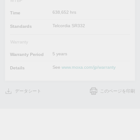
MTBF
638,652 hrs
Time
Telcordia SR332
Standards
Warranty
5 years
Warranty Period
See
www.moxa.com/jp/warranty
Details
データシート
このページを印刷