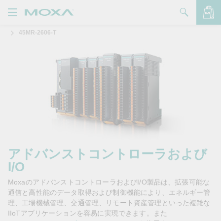
45MR-2606-T
製品
ソリューション
バッグを見る
サポート
購入方法
Moxaについて
お問い合わせ
アドバンストコントローラおよび
I/O
パートナー・ゾーン
MoxaのアドバンストコントローラおよびI/O製品は、拡張可能な
My Moxa
通信と高性能のデータ取得および制御機能により、エネルギー管
理、工場機械管理、交通管理、リモート資産管理といった複雑な
IIoTアプリケーションを容易に実現できます。また