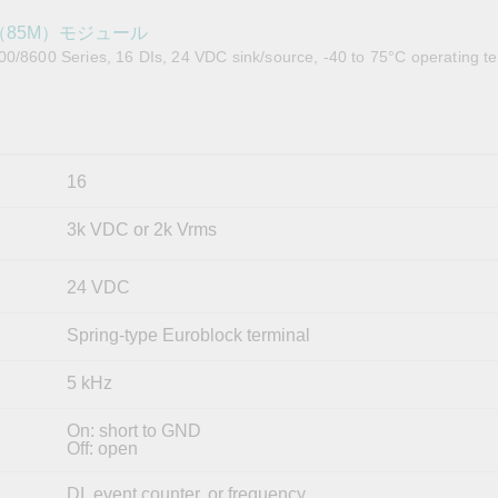
OPC UAソフトウェア
IIoT
記載されていないMoxa製品に関するテクニカルサポートは、
ークセキュリティアプラ
およびイベント
ズ（85M）モジュール
IPカメラおよびビデオサーバー
00/8600 Series, 16 DIs, 24 VDC sink/source, -40 to 75°C operating t
16
3k VDC or 2k Vrms
24 VDC
Spring-type Euroblock terminal
5 kHz
On: short to GND
Off: open
DI, event counter, or frequency