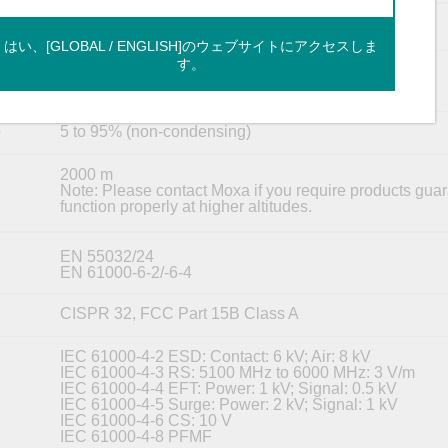
-40 to 75°C (-40 to 167°F)
はい、[GLOBAL / ENGLISH]のウェブサイトにアクセスしま
す。
-40 to 85°C (-40 to 185°F)
kage
5 to 95% (non-condensing)
y
2000 m
Note: Please contact Moxa if you require products guar
function properly at higher altitudes.
EN 55032/24
EN 61000-6-2/-6-4
CISPR 32, FCC Part 15B Class A
IEC 61000-4-2 ESD: Contact: 6 kV; Air: 8 kV
IEC 61000-4-3 RS: 5100 MHz to 6000 MHz: 3 V/m
IEC 61000-4-4 EFT: Power: 1 kV; Signal: 0.5 kV
IEC 61000-4-5 Surge: Power: 2 kV; Signal: 1 kV
IEC 61000-4-6 CS: 10 V
IEC 61000-4-8 PFMF