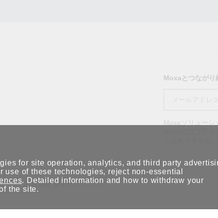
Moxaとつなが
Moxaソリュー
Moxaではプラ
とはありません
ies for site operation, analytics, and third party advertis
 use of these technologies, reject non-essential
rences
. Detailed information and how to withdraw your
ポリシー
利用規約
総合サイトマップ
of the site.