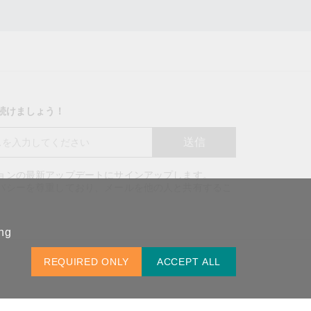
り続けましょう！
送信
ションの最新アップデートにサインアップします。
バッグを見る
イバシーを尊重しており、メールを他の人と共有するこ
。
ing
REQUIRED ONLY
ACCEPT ALL
日本 / 日本語