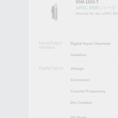
85M-1602-T
こちらに
ネットワ
新着情報
ioPAC 8500シリー
イアンス
Module for the ioPAC 85
Input/Output
Digital Input Channels
Interface
Isolation
Digital Inputs
Voltage
Connector
Counter Frequency
Dry Contact
I/O Mode