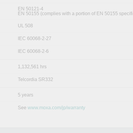
EN 50121-4
EN 50155 (complies with a portion of EN 50155 specifi
UL 508
IEC 60068-2-27
IEC 60068-2-6
1,132,561 hrs
Telcordia SR332
5 years
See
www.moxa.com/jp/warranty