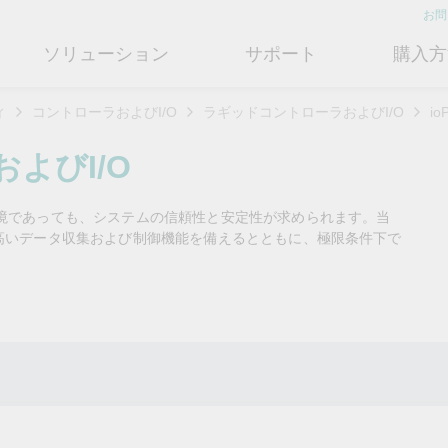
お問
ソリューション
サポート
購入方
ィ
コントローラおよびI/O
ラギッドコントローラおよびI/O
i
ットワークインフラ
ート
ついて
産業用エッジコネクティビテ
テクノロジー
修理および保証
さらにMoxaについて知る
よびI/O
ットスイッチ
ェアおよびドキュメント
フィール
シリアルデバイスサーバー
産業用ネットワークセキュリティ
製品修理サービス/RMA
店検索
営業担当へのお問い合わせ
環境であっても、システムの信頼性と安定性が求められます。当
ルータ
するよくあるご質問
ションとマイルストーン
シリアルコンバータ
TSN
保証方針
の高いデータ収集および制御機能を備えるとともに、極限条件下で
電力の安定供給を支え
情熱を新たな可能性に
OTネットワークセ
ューションパートナー (MJSP)
るBESSソリューショ
ュリティを強化する
ブリッジ/クライアント
ーサクセス
プロトコルゲートウェイ
シングルペアイーサネット
共に成長し成功することが、最
ン
は
ティアドバイザリ
（SPE）
高の成果につながります。
ートウェイ/ルータ
びガス
ビリティ
USB to シリアルコンバータ/US
よりクリーンで持続可能なエネ
産業ネットワークのセキュ
もっと詳しく知る
ェアライセンス管理
ブ
Ethernet-APL
ルギー環境への移行をBESSが
ィ対策向上には、専門家の
ットメディアコンバータ
どのように貢献するのかご覧く
バイスが豊富な当社記事ラ
フサイクル管理ポリシー
マルチポートシリアルボード
ローカル5Gネットワーク
ださい。
ラリをご覧ください。
ーク管理ソフトウェア
ジェント交通
ューと行動規範
もっと詳しく知る
もっと詳しく知る
コントローラおよびI/O
OTデータ統合と活用
リモートアクセス