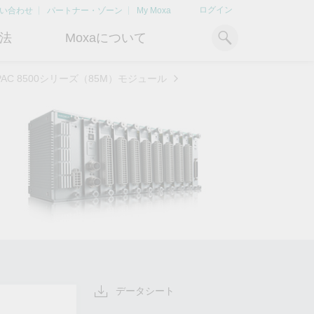
ログイン
い合わせ
パートナー・ゾーン
My Moxa
法
Moxaについて
oPAC 8500シリーズ（85M）モジュール
ィ
産業用コンピューティング
おすすめトピック
リソース
x86コンピュータ
文書ライブラリ
Armベースコンピュータ
ケーススタディ
キ
Moxa Japan合同会社
OTデータの秘密を解
電力の安定供
に
について
き明かす
るBESSソリ
パネルPC
記事ライブラリ
ン
さらなる市場拡大とサポート体
産業分野のデジタル変革を成功
Bハ
IIoTゲートウェイ
動画ライブラリ
制を強化すべく、2020年に日本
させるために、OTデータの秘密
リテ
よりクリーンで持
法人を設立
を解き明かす方法を学びましょ
アド
ルギー環境への移行
システムソフトウェア
う。
イブ
どのように貢献す
もっと詳しく知る
ださい。
もっと詳しく知る
もっと詳しく知
データシート