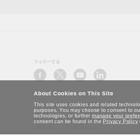
フォローする
About Cookies on This Site
This site uses cookies and related technolog
purposes. You may choose to consent to our
technologies, or further
manage your prefe
個人情報の共有を禁じます
COOKIE設定
プライバシー
consent can be found in the
Privacy Policy
© 2026 Moxa Inc. All rights reserved.