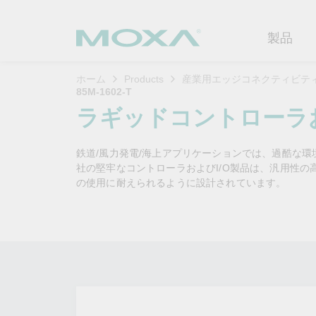
製品
ホーム
Products
産業用エッジコネクティビテ
85M-1602-T
産業用ネ
産業分野
製品サポ
連絡する
Moxaに
ラギッドコントローラお
イーサネ
製造
ソフトウ
企業プロ
代理
鉄道/風力発電/海上アプリケーションでは、過酷な
セキュア
鉄道
製品に関
イノベー
社の堅牢なコントローラおよびI/O製品は、汎用性
OTデータの秘密を解
ソリ
（FAQ)
の使用に耐えられるように設計されています。
き明かす
無線AP/
電力
カスタマ
セキュリ
産業分野のデジタル変革を成功
セルラーゲ
石油およ
サステナ
させるために、OTデータの秘密
ソフトウ
を解き明かす方法を学びましょ
イーサネ
海洋
ポリシー
う。
製品ライ
もっと詳しく知る
ネットワ
インテリ
コアバリ
セキュア
キャリア