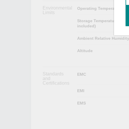
Environmental
Operating Temperature
Limits
Storage Temperature (pac
included)
Ambient Relative Humidit
Altitude
Standards
EMC
and
Certifications
EMI
EMS