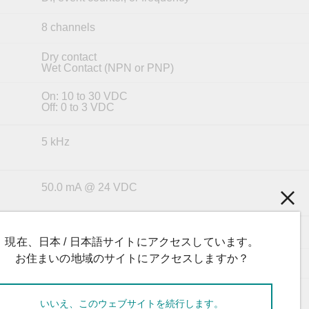
8 channels
Dry contact
Wet Contact (NPN or PNP)
On: 10 to 30 VDC
Off: 0 to 3 VDC
5 kHz
50.0 mA @ 24 VDC
25 x 128.2 x 85.5 mm (0.98 x 5.05 x 3.37 in)
現在、日本 / 日本語サイトにアクセスしています。
お住まいの地域のサイトにアクセスしますか？
Under 80 g
I/O cable, 14 to 28 AWG
いいえ、このウェブサイトを続行します。