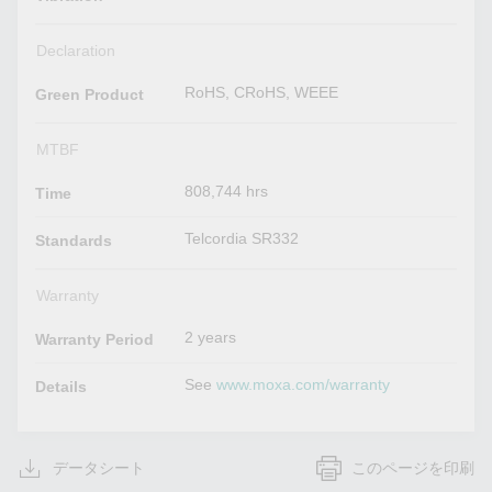
Declaration
RoHS, CRoHS, WEEE
Green Product
MTBF
808,744 hrs
Time
Telcordia SR332
Standards
Warranty
2 years
Warranty Period
See
www.moxa.com/warranty
Details
データシート
このページを印刷