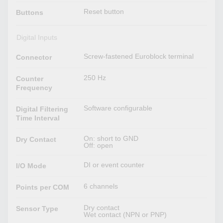
Reset button
Buttons
Digital Inputs
Screw-fastened Euroblock terminal
Connector
250 Hz
Counter
Frequency
Software configurable
Digital Filtering
Time Interval
On: short to GND
Dry Contact
Off: open
DI or event counter
I/O Mode
6 channels
Points per COM
Dry contact
Sensor Type
Wet contact (NPN or PNP)