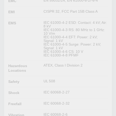
EN 55032/24, EN 61000-6-2/-6-4
EMC
CISPR 32, FCC Part 15B Class A
EMI
IEC 61000-4-2 ESD: Contact: 4 kV; Air:
EMS
8 kV
IEC 61000-4-3 RS: 80 MHz to 1 GHz:
10 V/m
IEC 61000-4-4 EFT: Power: 2 kV;
Signal: 1 kV
IEC 61000-4-5 Surge: Power: 2 kV;
Signal: 1 kV
IEC 61000-4-6 CS: 10 V
IEC 61000-4-8 PFMF
ATEX, Class I Division 2
Hazardous
Locations
UL 508
Safety
IEC 60068-2-27
Shock
IEC 60068-2-32
Freefall
IEC 60068-2-6
Vibration