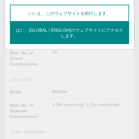
Modbus TCP
いいえ、このウェブサイトを続行します。
1, 2, 3, 4, 5, 6, 15, 16, 23
Functions
Supported
はい、[GLOBAL / ENGLISH]のウェブサイトにアクセス
します。
Server (Slave)
Mode
10
Max. No. of
Client
Connections
EtherNet/IP
Adapter
Mode
9 (for read-only), 1 (for read/write)
Max. No. of
Scanner
Connections
Power Parameters