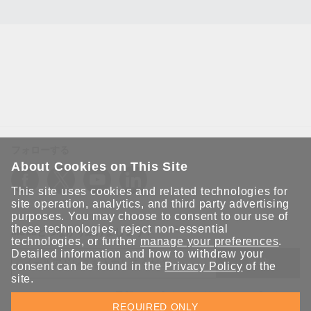
フォローする
About Cookies on This Site
This site uses cookies and related technologies for
site operation, analytics, and third party advertising
purposes. You may choose to consent to our use of
these technologies, reject non-essential
Moxaとつながり続けましょう！
technologies, or further
manage your preferences
.
Detailed information and how to withdraw your
送信
consent can be found in the
Privacy Policy
of the
site.
Moxaソリューションの最新アップデートにサインアップしま
REQUIRED ONLY
す。 Moxaではプライバシーを尊重しており、メールを他の人と