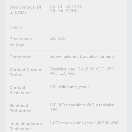
On: 10 to 30 VDC
Wet Contact (DI
Off: 0 to 3 VDC
to COM)
Relays
500 VAC
Breakdown
Voltage
Screw-fastened Euroblock terminal
Connector
Resistive load: 5 A @ 30 VDC, 250
Contact Current
VAC, 110 VAC
Rating
100 milli-ohms (max.)
Contact
Resistance
100,000 operations @ 5 A resistive
Electrical
load
Endurance
1,000 mega-ohms (min.) @ 500 VDC
Initial Insulation
Resistance