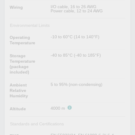
I/O cable, 16 to 26 AWG
Wiring
Power cable, 12 to 24 AWG
Environmental Limits
-10 to 60°C (14 to 140°F)
Operating
Temperature
-40 to 85°C (-40 to 185°F)
Storage
Temperature
(package
included)
5 to 95% (non-condensing)
Ambient
Relative
Humidity
4000 m
Altitude
Standards and Certifications