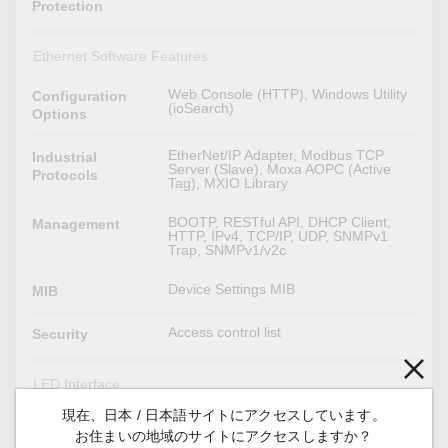
Protection
Ethernet Software Features
Web Console (HTTP), Windows Utility
Configuration
(ioSearch)
Options
EtherNet/IP Adapter, Modbus TCP
Industrial
Server (Slave), Moxa AOPC (Active
Protocols
Tag), MXIO Library
BOOTP, RESTful API, DHCP Client,
Management
HTTP, IPv4, TCP/IP, UDP, SNMPv1
Trap, SNMPv1/v2c
Device Settings MIB
MIB
Access control list
Security
LED Interface
現在、日本 / 日本語サイトにアクセスしています。
Power, Ready, Port 1, Port 2
LED Indicators
お住まいの地域のサイトにアクセスしますか？