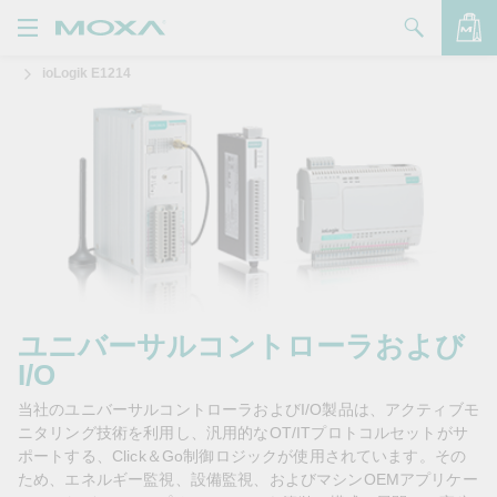
ioLogik E1214
製品
ソリューション
バッグを見る
サポート
購入方法
Moxaについて
お問い合わせ
ユニバーサルコントローラおよび
I/O
パートナー・ゾーン
当社のユニバーサルコントローラおよびI/O製品は、アクティブモ
My Moxa
ニタリング技術を利用し、汎用的なOT/ITプロトコルセットがサ
ポートする、Click＆Go制御ロジックが使用されています。その
ため、エネルギー監視、設備監視、およびマシンOEMアプリケー