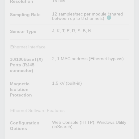
16 bits
Resolution
12 samples/sec per module (shared
Sampling Rate
between up to 8 channels)
J, K, T, E, R, S, B, N
Sensor Type
Ethernet Interface
2, 1 MAC address (Ethernet bypass)
10/100BaseT(X)
Ports (RJ45
connector)
1.5 kV (built-in)
Magnetic
Isolation
Protection
Ethernet Software Features
Web Console (HTTP), Windows Utility
Configuration
(ioSearch)
Options