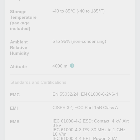
-40 to 85°C (-40 to 185°F)
Storage
Temperature
(package
included)
5 to 95% (non-condensing)
Ambient
Relative
Humidity
4000 m
Altitude
Standards and Certifications
EN 55032/24, EN 61000-6-2/-6-4
EMC
CISPR 32, FCC Part 15B Class A
EMI
IEC 61000-4-2 ESD: Contact: 4 kV; Air:
EMS
8 kV
IEC 61000-4-3 RS: 80 MHz to 1 GHz:
10 V/m
IEC 61000-4-4 EFT: Power: 2 kV;