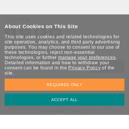
フォローする
About Cookies on This Site
This site uses cookies and related technologies for
site operation, analytics, and third party advertising
purposes. You may choose to consent to our use of
these technologies, reject non-essential
Moxaとつながり続けましょう！
technologies, or further
manage your preferences
.
Detailed information and how to withdraw your
送信
consent can be found in the
Privacy Policy
of the
site.
Moxaソリューションの最新アップデートにサインアップしま
REQUIRED ONLY
す。 Moxaではプライバシーを尊重しており、メールを他の人と
共有することはありません。
ACCEPT ALL
個人情報の共有を禁じます
COOKIE設定
プライバシーポリシー
利用規約
総合サイトマップ
© 2026 Moxa Inc. All rights reserved.