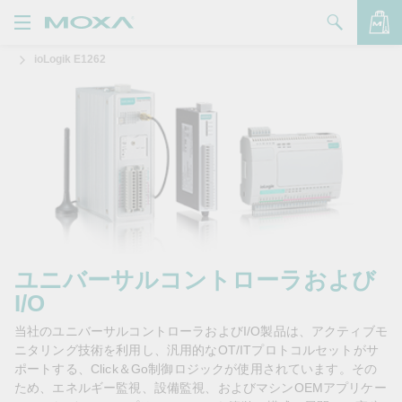
ioLogik E1262
製品
ソリューション
バッグを見る
サポート
購入方法
Moxaについて
お問い合わせ
ユニバーサルコントローラおよび
I/O
パートナー・ゾーン
当社のユニバーサルコントローラおよびI/O製品は、アクティブモ
My Moxa
ニタリング技術を利用し、汎用的なOT/ITプロトコルセットがサ
ポートする、Click＆Go制御ロジックが使用されています。その
ため、エネルギー監視、設備監視、およびマシンOEMアプリケー