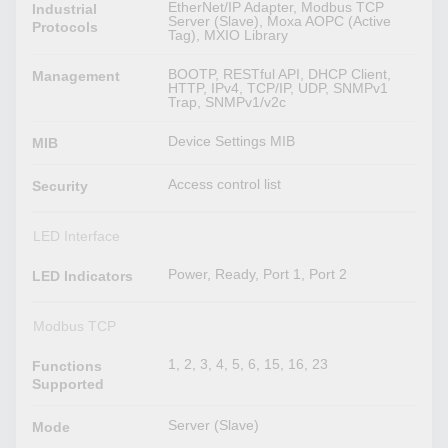
EtherNet/IP Adapter, Modbus TCP
Industrial
Server (Slave), Moxa AOPC (Active
Protocols
Tag), MXIO Library
BOOTP, RESTful API, DHCP Client,
Management
HTTP, IPv4, TCP/IP, UDP, SNMPv1
Trap, SNMPv1/v2c
Device Settings MIB
MIB
Access control list
Security
LED Interface
Power, Ready, Port 1, Port 2
LED Indicators
Modbus TCP
1, 2, 3, 4, 5, 6, 15, 16, 23
Functions
Supported
Server (Slave)
Mode