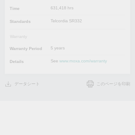
631,418 hrs
Time
Telcordia SR332
Standards
Warranty
5 years
Warranty Period
See
www.moxa.com/warranty
Details
データシート
このページを印刷