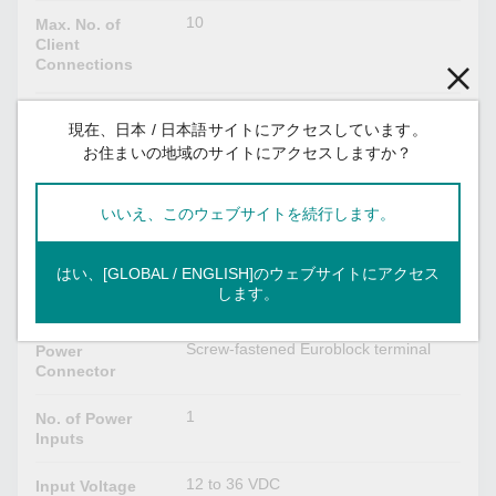
10
Max. No. of
Client
Connections
EtherNet/IP
現在、日本 / 日本語サイトにアクセスしています。
お住まいの地域のサイトにアクセスしますか？
Adapter
Mode
9 (for read-only), 1 (for read/write)
Max. No. of
いいえ、このウェブサイトを続行します。
Scanner
Connections
はい、[GLOBAL / ENGLISH]のウェブサイトにアクセス
します。
Power Parameters
Screw-fastened Euroblock terminal
Power
Connector
1
No. of Power
Inputs
12 to 36 VDC
Input Voltage