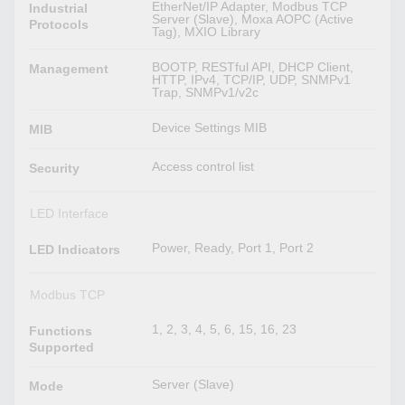
EtherNet/IP Adapter, Modbus TCP
Industrial
Server (Slave), Moxa AOPC (Active
Protocols
Tag), MXIO Library
BOOTP, RESTful API, DHCP Client,
Management
HTTP, IPv4, TCP/IP, UDP, SNMPv1
Trap, SNMPv1/v2c
Device Settings MIB
MIB
Access control list
Security
LED Interface
Power, Ready, Port 1, Port 2
LED Indicators
Modbus TCP
1, 2, 3, 4, 5, 6, 15, 16, 23
Functions
Supported
Server (Slave)
Mode