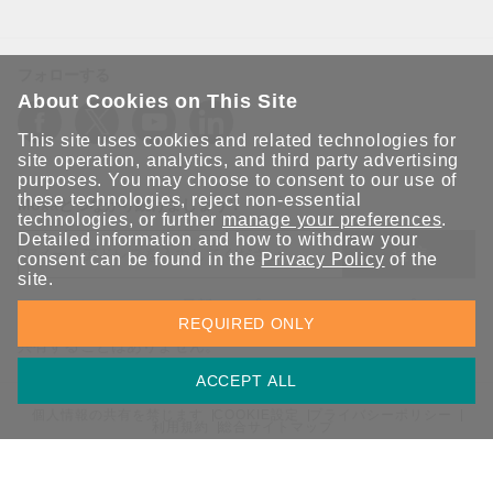
フォローする
About Cookies on This Site
This site uses cookies and related technologies for
site operation, analytics, and third party advertising
purposes. You may choose to consent to our use of
these technologies, reject non-essential
Moxaとつながり続けましょう！
technologies, or further
manage your preferences
.
Detailed information and how to withdraw your
送信
consent can be found in the
Privacy Policy
of the
site.
Moxaソリューションの最新アップデートにサインアップしま
REQUIRED ONLY
す。 Moxaではプライバシーを尊重しており、メールを他の人と
共有することはありません。
ACCEPT ALL
個人情報の共有を禁じます
COOKIE設定
プライバシーポリシー
利用規約
総合サイトマップ
© 2026 Moxa Inc. All rights reserved.