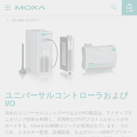
ioLogik E1262-T
製品
ソリューション
バッグを見る
サポート
購入方法
Moxaについて
お問い合わせ
ユニバーサルコントローラおよび
I/O
パートナー・ゾーン
当社のユニバーサルコントローラおよびI/O製品は、アクティブモ
My Moxa
ニタリング技術を利用し、汎用的なOT/ITプロトコルセットがサ
ポートする、Click＆Go制御ロジックが使用されています。その
ため、エネルギー監視、設備監視、およびマシンOEMアプリケー