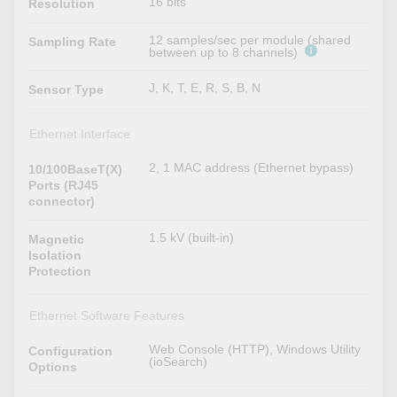
16 bits
Resolution
12 samples/sec per module (shared
Sampling Rate
between up to 8 channels)
J, K, T, E, R, S, B, N
Sensor Type
Ethernet Interface
2, 1 MAC address (Ethernet bypass)
10/100BaseT(X)
Ports (RJ45
connector)
1.5 kV (built-in)
Magnetic
Isolation
Protection
Ethernet Software Features
Web Console (HTTP), Windows Utility
Configuration
(ioSearch)
Options