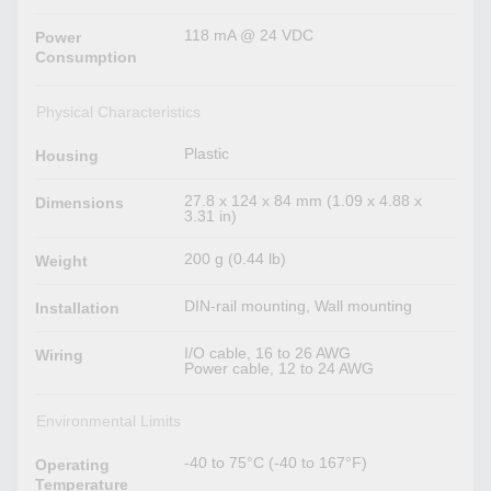
118 mA @ 24 VDC
Power
Consumption
Physical Characteristics
Plastic
Housing
27.8 x 124 x 84 mm (1.09 x 4.88 x
Dimensions
3.31 in)
200 g (0.44 lb)
Weight
DIN-rail mounting, Wall mounting
Installation
I/O cable, 16 to 26 AWG
Wiring
Power cable, 12 to 24 AWG
Environmental Limits
-40 to 75°C (-40 to 167°F)
Operating
Temperature