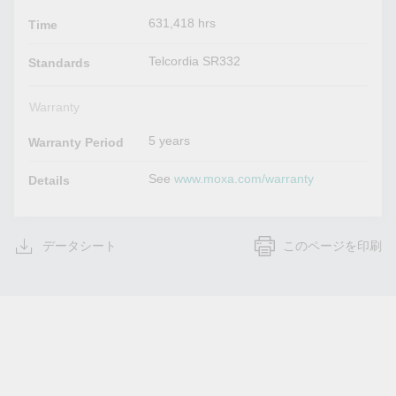
631,418 hrs
Time
Telcordia SR332
Standards
Warranty
5 years
Warranty Period
See
www.moxa.com/warranty
Details
データシート
このページを印刷