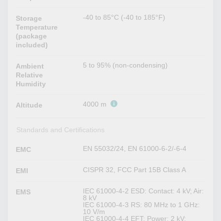
-40 to 85°C (-40 to 185°F)
Storage
Temperature
(package
included)
5 to 95% (non-condensing)
Ambient
Relative
Humidity
4000 m
Altitude
Standards and Certifications
EN 55032/24, EN 61000-6-2/-6-4
EMC
CISPR 32, FCC Part 15B Class A
EMI
IEC 61000-4-2 ESD: Contact: 4 kV; Air:
EMS
8 kV
IEC 61000-4-3 RS: 80 MHz to 1 GHz:
10 V/m
IEC 61000-4-4 EFT: Power: 2 kV;