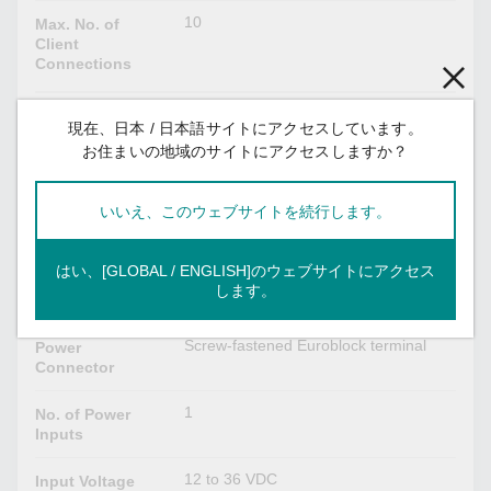
10
Max. No. of
Client
Connections
EtherNet/IP
現在、日本 / 日本語サイトにアクセスしています。
お住まいの地域のサイトにアクセスしますか？
Adapter
Mode
9 (for read-only), 1 (for read/write)
Max. No. of
いいえ、このウェブサイトを続行します。
Scanner
Connections
はい、[GLOBAL / ENGLISH]のウェブサイトにアクセス
します。
Power Parameters
Screw-fastened Euroblock terminal
Power
Connector
1
No. of Power
Inputs
12 to 36 VDC
Input Voltage