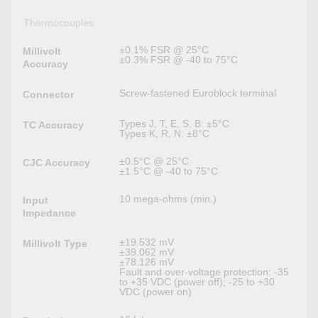
Thermocouples
±0.1% FSR @ 25°C
Millivolt
±0.3% FSR @ -40 to 75°C
Accuracy
Screw-fastened Euroblock terminal
Connector
Types J, T, E, S, B: ±5°C
TC Accuracy
Types K, R, N: ±8°C
±0.5°C @ 25°C
CJC Accuracy
±1.5°C @ -40 to 75°C
10 mega-ohms (min.)
Input
Impedance
±19.532 mV
Millivolt Type
±39.062 mV
±78.126 mV
Fault and over-voltage protection: -35
to +35 VDC (power off); -25 to +30
VDC (power on)