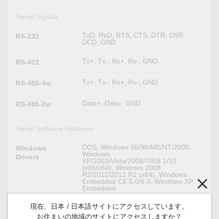
Serial Signals
TxD, RxD, RTS, CTS, DTR, DSR,
RS-232
DCD, GND
Tx+, Tx-, Rx+, Rx-, GND
RS-422
Tx+, Tx-, Rx+, Rx-, GND
RS-485-4w
Data+, Data-, GND
RS-485-2w
Serial Software Features
DOS, Windows 95/98/ME/NT/2000,
Windows
Windows
Drivers
XP/2003/Vista/2008/7/8/8.1/10
(x86/x64), Windows 2008
R2/2012/2012 R2 (x64), Windows
Embedded CE 5.0/6.0, Windows XP
Embedded
現在、日本 / 日本語サイトにアクセスしています。
Linux kernel 2.4.x, Linux kernel 2.6.x,
Linux Drivers
Linux kernel 3.x, Linux kernel 4.x,
お住まいの地域のサイトにアクセスしますか？