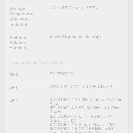
-20 to 85°C (-4 to 185°F)
Storage
Temperature
(package
included)
5 to 95% (non-condensing)
Ambient
Relative
Humidity
Standards and Certifications
EN 55032/24
EMC
CISPR 32, FCC Part 15B Class B
EMI
IEC 61000-4-2 ESD: Contact: 4 kV; Air:
EMS
8 kV
IEC 61000-4-3 RS: 80 MHz to 1 GHz:
3 V/m
IEC 61000-4-4 EFT: Power: 1 kV;
Signal: 0.5 kV
IEC 61000-4-5 Surge: Power: 2 kV
IEC 61000-4-6 CS: 150 kHz to 80
MHz: 3 V/m; Signal: 3 V/m