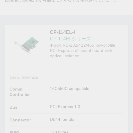
信頼性の高い動作が可能なモデルなどが用意されています。
CP-114EL-I
CP-114ELシリーズ
4-port RS-232/422/485 low-profile
PCI Express x1 serial board with
optical isolation
Serial Interface
16C550C compatible
Comm.
Controller
PCI Express 1.0
Bus
DB44 female
Connector
128 bytes
FIFO