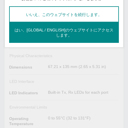
Linux kernel 5.x
QNX 6, Solaris 10, UnixWare 7, SCO
UNIX Drivers
いいえ、このウェブサイトを続行します。
OpenServer 5, SCO OpenServer 6
はい、[GLOBAL / ENGLISH]のウェブサイトにアクセス
Power Parameters
します。
1,170 mA @ 3.3 VDC
Input Current
Physical Characteristics
67.21 x 135 mm (2.65 x 5.31 in)
Dimensions
LED Interface
Built-in Tx, Rx LEDs for each port
LED Indicators
Environmental Limits
0 to 55°C (32 to 131°F)
Operating
Temperature