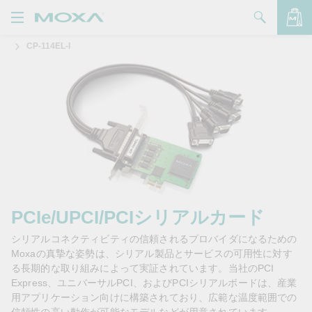
CP-114EL-I
製品
ソリューション
バッグを見る
サポート
購入方法
Moxaについて
お問い合わせ
PCIe/UPCI/PCIシリアルカード
シリアルコネクティビティの信頼されるプロバイダになるための
パートナー・ゾーン
Moxaの真摯な姿勢は、シリアル製品とサービスの可用性に対す
る長期的な取り組みによって実証されています。当社のPCI
My Moxa
Express、ユニバーサルPCI、およびPCIシリアルボードは、産業
用アプリケーション向けに構築されており、広範な温度範囲での