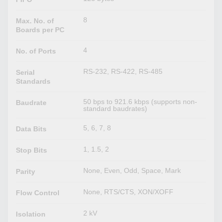
8
Max. No. of
Boards per PC
4
No. of Ports
RS-232, RS-422, RS-485
Serial
Standards
50 bps to 921.6 kbps (supports non-
Baudrate
standard baudrates)
5, 6, 7, 8
Data Bits
1, 1.5, 2
Stop Bits
None, Even, Odd, Space, Mark
Parity
None, RTS/CTS, XON/XOFF
Flow Control
2 kV
Isolation