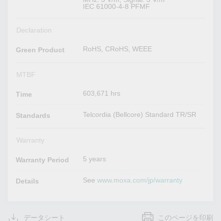
IEC 61000-4-8 PFMF
Declaration
RoHS, CRoHS, WEEE
Green Product
MTBF
603,671 hrs
Time
Telcordia (Bellcore) Standard TR/SR
Standards
Warranty
5 years
Warranty Period
See
www.moxa.com/jp/warranty
Details
データシート
このページを印刷