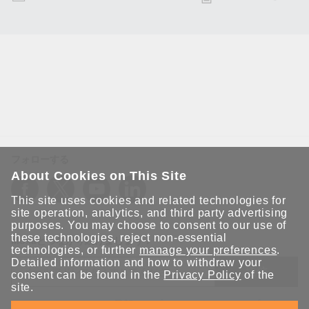
フォローする
About Cookies on This Site
This site uses cookies and related technologies for
site operation, analytics, and third party advertising
purposes. You may choose to consent to our use of
these technologies, reject non-essential
Moxaとつながり続けましょう！
technologies, or further
manage your preferences
.
Detailed information and how to withdraw your
送信
consent can be found in the
Privacy Policy
of the
site.
Moxaソリューションの最新アップデートにサインアップしま