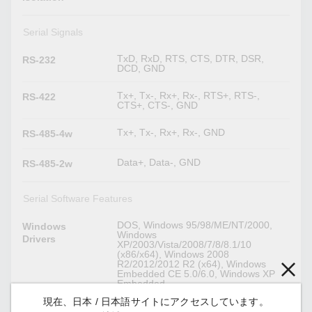
Serial Signals
TxD, RxD, RTS, CTS, DTR, DSR,
RS-232
DCD, GND
Tx+, Tx-, Rx+, Rx-, RTS+, RTS-,
RS-422
CTS+, CTS-, GND
Tx+, Tx-, Rx+, Rx-, GND
RS-485-4w
Data+, Data-, GND
RS-485-2w
Serial Software Features
DOS, Windows 95/98/ME/NT/2000,
Windows
Windows
Drivers
XP/2003/Vista/2008/7/8/8.1/10
(x86/x64), Windows 2008
R2/2012/2012 R2 (x64), Windows
Embedded CE 5.0/6.0, Windows XP
Embedded
現在、日本 / 日本語サイトにアクセスしています。
Linux kernel 2.4.x, Linux kernel 2.6.x,