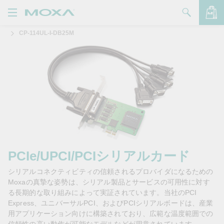
CP-114UL-I-DB25M
製品
ソリューション
バッグを見る
サポート
購入方法
Moxaについて
お問い合わせ
PCIe/UPCI/PCIシリアルカード
シリアルコネクティビティの信頼されるプロバイダになるための
パートナー・ゾーン
Moxaの真摯な姿勢は、シリアル製品とサービスの可用性に対す
る長期的な取り組みによって実証されています。当社のPCI
My Moxa
Express、ユニバーサルPCI、およびPCIシリアルボードは、産業
用アプリケーション向けに構築されており、広範な温度範囲での