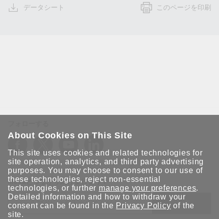
データシート
このページを印刷
フォローする
About Cookies on This Site
This site uses cookies and related technologies for
site operation, analytics, and third party advertising
purposes. You may choose to consent to our use of
these technologies, reject non-essential
Moxaとつながり続けましょう！
technologies, or further
manage your preferences
.
Detailed information and how to withdraw your
送信
consent can be found in the
Privacy Policy
of the
site.