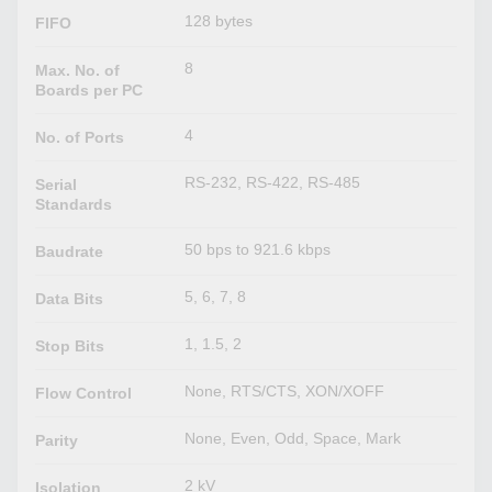
128 bytes
FIFO
8
Max. No. of
Boards per PC
4
No. of Ports
RS-232, RS-422, RS-485
Serial
Standards
50 bps to 921.6 kbps
Baudrate
5, 6, 7, 8
Data Bits
1, 1.5, 2
Stop Bits
None, RTS/CTS, XON/XOFF
Flow Control
None, Even, Odd, Space, Mark
Parity
2 kV
Isolation