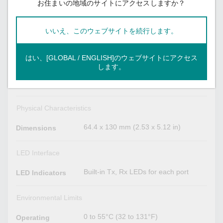
Linux Drivers
お住まいの地域のサイトにアクセスしますか？
Linux kernel 3.x, Linux kernel 4.x,
Linux kernel 5.x
いいえ、このウェブサイトを続行します。
QNX 6, SCO OpenServer, UnixWare 7,
UNIX Drivers
Solaris 10, FreeBSD
はい、[GLOBAL / ENGLISH]のウェブサイトにアクセス
Power Parameters
します。
465 mA @ 5 VDC
Input Current
Physical Characteristics
64.4 x 130 mm (2.53 x 5.12 in)
Dimensions
LED Interface
Built-in Tx, Rx LEDs for each port
LED Indicators
Environmental Limits
0 to 55°C (32 to 131°F)
Operating