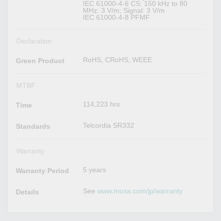
IEC 61000-4-6 CS: 150 kHz to 80
MHz: 3 V/m; Signal: 3 V/m
IEC 61000-4-8 PFMF
Declaration
RoHS, CRoHS, WEEE
Green Product
MTBF
114,223 hrs
Time
Telcordia SR332
Standards
Warranty
5 years
Warranty Period
See
www.moxa.com/jp/warranty
Details