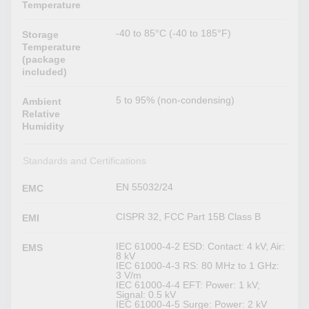
Temperature
-40 to 85°C (-40 to 185°F)
Storage
Temperature
(package
included)
5 to 95% (non-condensing)
Ambient
Relative
Humidity
Standards and Certifications
EN 55032/24
EMC
CISPR 32, FCC Part 15B Class B
EMI
IEC 61000-4-2 ESD: Contact: 4 kV; Air:
EMS
8 kV
IEC 61000-4-3 RS: 80 MHz to 1 GHz:
3 V/m
IEC 61000-4-4 EFT: Power: 1 kV;
Signal: 0.5 kV
IEC 61000-4-5 Surge: Power: 2 kV