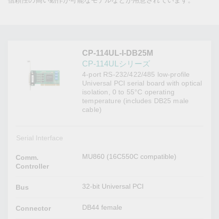
信頼性の高い動作が可能なモデルなどが用意されています。
CP-114UL-I-DB25M
CP-114ULシリーズ
4-port RS-232/422/485 low-profile
Universal PCI serial board with optical
isolation, 0 to 55°C operating
temperature (includes DB25 male
cable)
Serial Interface
MU860 (16C550C compatible)
Comm.
Controller
32-bit Universal PCI
Bus
DB44 female
Connector