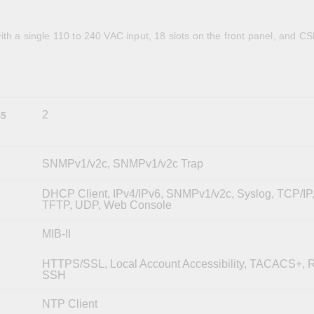
OPC UAソフトウェア
IIoT
記載されていないMoxa製品に関するテクニカルサポートは、
ークセキュリティアプラ
およびイベント
IPカメラおよびビデオサーバー
ith a single 110 to 240 VAC input, 18 slots on the front panel, and
2
45
SNMPv1/v2c, SNMPv1/v2c Trap
DHCP Client, IPv4/IPv6, SNMPv1/v2c, Syslog, TCP/IP, 
TFTP, UDP, Web Console
MIB-II
HTTPS/SSL, Local Account Accessibility, TACACS+,
SSH
NTP Client