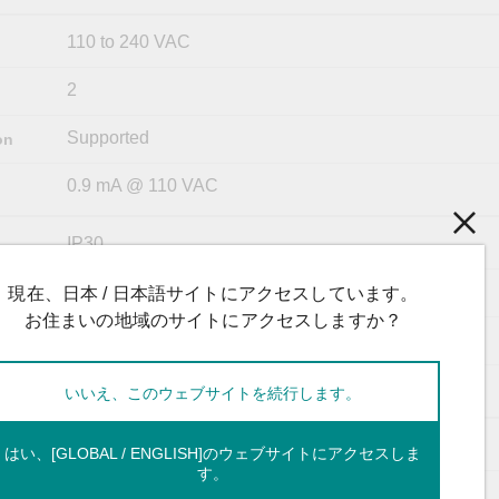
110 to 240 VAC
2
Supported
on
0.9 mA @ 110 VAC
IP30
440 x 260 x 77 mm (18.6 x 11 x 3.3 in)
現在、日本 / 日本語サイトにアクセスしています。
お住まいの地域のサイトにアクセスしますか？
5.2 g (11.4 lb)
19-inch rack mounting
いいえ、このウェブサイトを続行します。
-20 to 55°C (-4 to 131°F)
はい、[GLOBAL / ENGLISH]のウェブサイトにアクセスしま
す。
-40 to 85°C (-40 to 185°F)
kage