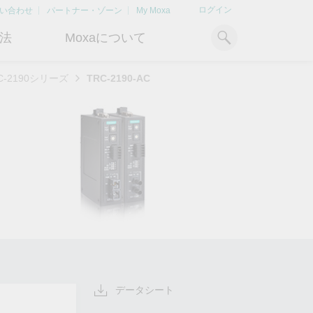
ログイン
い合わせ
パートナー・ゾーン
My Moxa
法
Moxaについて
C-2190シリーズ
TRC-2190-AC
ィ
産業用コンピューティング
おすすめトピック
リソース
x86コンピュータ
文書ライブラリ
Armベースコンピュータ
ケーススタディ
タの秘密を解
Moxa Japan合同会社
電力の安定供給を支え
O
について
るBESSソリューショ
ュ
パネルPC
記事ライブラリ
ン
は
ジタル変革を成功
さらなる市場拡大とサポート体
Bハ
IIoTゲートウェイ
動画ライブラリ
、OTデータの秘密
制を強化すべく、2020年に日本
よりクリーンで持続可能なエネ
産業
方法を学びましょ
法人を設立
ルギー環境への移行をBESSが
ィ対
システムソフトウェア
どのように貢献するのかご覧く
バイ
もっと詳しく知る
ださい。
ラリ
く知る
もっと詳しく知る
も
データシート