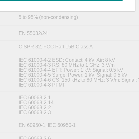
5 to 95% (non-condensing)
y
EN 55032/24
CISPR 32, FCC Part 15B Class A
IEC 61000-4-2 ESD: Contact: 4 kV; Air: 8 kV
IEC 61000-4-3 RS: 80 MHz to 1 GHz: 3 V/m
IEC 61000-4-4 EFT: Power: 1 kV; Signal: 0.5 kV
IEC 61000-4-5 Surge: Power: 1 kV; Signal: 0.5 kV
IEC 61000-4-6 CS: 150 kHz to 80 MHz: 3 V/m; Signal:
IEC 61000-4-8 PFMF
IEC 60068-2-1
IEC 60068-2-14
IEC 60068-2-2
IEC 60068-2-3
EN 60950-1, IEC 60950-1
IEC 60068-2-6