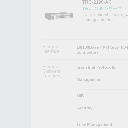
TRC-2190-AC
こちらに
ネットワ
新着情報
TRC-2190シリーズ
イアンス
2U rackmount chassis, w
managed module
Ethernet
10/100BaseT(X) Ports (RJ
Interface
connector)
Ethernet
Industrial Protocols
Software
Features
Management
MIB
Security
Time Management