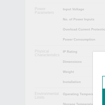
Power
Input Voltage
Parameters
No. of Power Inputs
Overload Current Protecti
Power Consumption
Physical
IP Rating
Characteristics
Dimensions
Weight
Installation
Environmental
Operating Temperature
Limits
Storage Temperature (pac