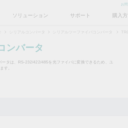
お問
ソリューション
サポート
購入方
ィ
シリアルコンバータ
シリアルツーファイバコンバータ
TR
ットワークインフラ
ート
ついて
産業用エッジコネクティビテ
テクノロジー
修理および保証
さらにMoxaについて知る
コンバータ
ットスイッチ
ェアおよびドキュメント
フィール
シリアルデバイスサーバー
産業用ネットワークセキュリティ
製品修理サービス/RMA
店検索
営業担当へのお問い合わせ
ータは、RS-232/422/485を光ファイバに変換できるため、ユ
ルータ
するよくあるご質問
ションとマイルストーン
シリアルコンバータ
TSN
保証方針
ます。
を支え
OTネットワークセキ
情熱を新たな可能性に
OTデー
ューションパートナー (MJSP)
ーショ
ュリティを強化するに
き明かす
ブリッジ/クライアント
ーサクセス
プロトコルゲートウェイ
シングルペアイーサネット
共に成長し成功することが、最
は
ティアドバイザリ
（SPE）
高の成果につながります。
産業分野のデ
ートウェイ/ルータ
びガス
ビリティ
USB to シリアルコンバータ/US
させるために
能なエネ
産業ネットワークのセキュリテ
もっと詳しく知る
ェアライセンス管理
ブ
Ethernet-APL
を解き明かす
ESSが
ィ対策向上には、専門家のアド
ットメディアコンバータ
う。
かご覧く
バイスが豊富な当社記事ライブ
フサイクル管理ポリシー
マルチポートシリアルボード
ローカル5Gネットワーク
ラリをご覧ください。
もっと詳し
ーク管理ソフトウェア
ジェント交通
ューと行動規範
もっと詳しく知る
コントローラおよびI/O
OTデータ統合と活用
リモートアクセス