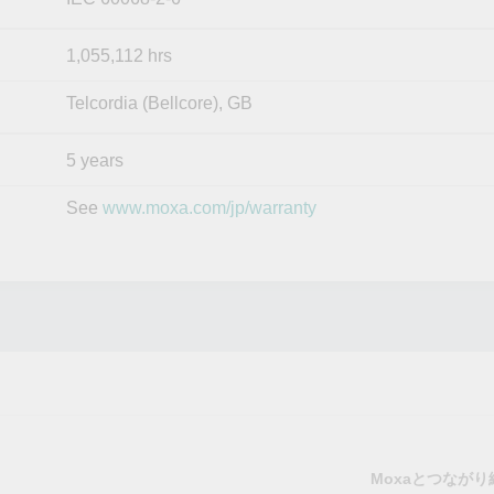
1,055,112 hrs
Telcordia (Bellcore), GB
5 years
See
www.moxa.com/jp/warranty
Moxaとつなが