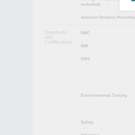
included)
Ambient Relative Humidit
Standards
EMC
and
Certifications
EMI
EMS
Environmental Testing
Safety
Vibration