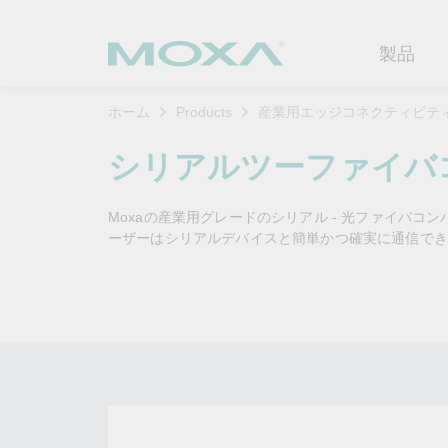
製品
ホーム
Products
産業用エッジコネクティビテ
産業用ネ
産業分野
製品サポ
連絡する
Moxaに
シリアルツーファイバ
イーサネ
製造
ソフトウ
企業プロ
代理
Moxaの産業用グレードのシリアル - 光ファイバコンバ
セキュア
鉄道
製品に関
イノベー
ーザーはシリアルデバイスと簡単かつ確実に通信でき
OTデータの秘密を解
電力の安定供給
ソリ
（FAQ)
き明かす
るBESSソリュ
無線AP/
電力
カスタマ
ン
セキュリ
産業分野のデジタル変革を成功
セルラーゲ
石油およ
サステナ
させるために、OTデータの秘密
よりクリーンで持続可
ソフトウ
を解き明かす方法を学びましょ
ルギー環境への移行をB
イーサネ
海洋
ポリシー
う。
どのように貢献するの
製品ライ
ださい。
もっと詳しく知る
ネットワ
インテリ
コアバリ
もっと詳しく知る
セキュア
キャリア