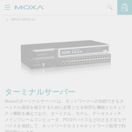
NPort 6610-32
製品
ソリューション
バッグを見る
サポート
購入方法
Moxaについて
お問い合わせ
ターミナルサーバー
Moxaのターミナルサーバーは、ネットワークへの信頼できるタ
パートナー・ゾーン
ーミナル接続を確立するために必要となる特別な機能とセキュリ
ティ機能を備えており、ターミナル、モデム、データスイッチ、
My Moxa
メインフレームコンピュータ、POSデバイスなどのさまざまなデ
バイスを接続して、ネットワークホストやネットワーク処理で利