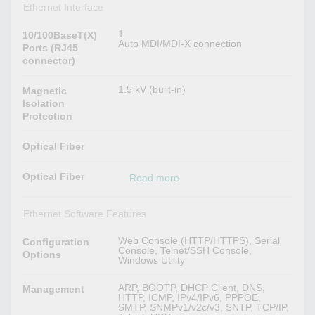
Ethernet Interface
1
10/100BaseT(X)
Auto MDI/MDI-X connection
Ports (RJ45
connector)
1.5 kV (built-in)
Magnetic
Isolation
Protection
Optical Fiber
Optical Fiber
Read more
Ethernet Software Features
Web Console (HTTP/HTTPS), Serial
Configuration
Console, Telnet/SSH Console,
Options
Windows Utility
ARP, BOOTP, DHCP Client, DNS,
Management
HTTP, ICMP, IPv4/IPv6, PPPOE,
SMTP, SNMPv1/v2c/v3, SNTP, TCP/IP,