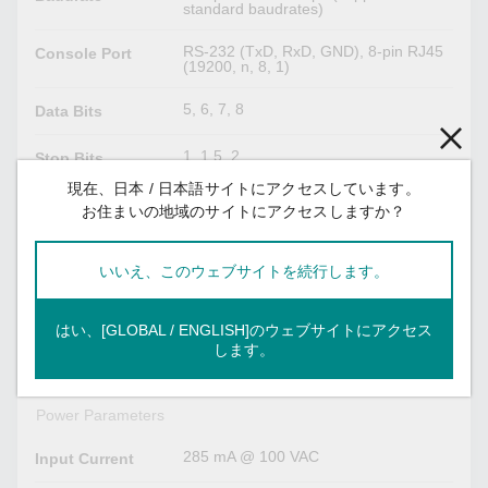
standard baudrates)
RS-232 (TxD, RxD, GND), 8-pin RJ45
Console Port
(19200, n, 8, 1)
5, 6, 7, 8
Data Bits
1, 1.5, 2
Stop Bits
現在、日本 / 日本語サイトにアクセスしています。
None, Even, Odd, Space, Mark
Parity
お住まいの地域のサイトにアクセスしますか？
RTS/CTS, DTR/DSR, XON/XOFF
Flow Control
いいえ、このウェブサイトを続行します。
Serial Signals
はい、[GLOBAL / ENGLISH]のウェブサイトにアクセス
TxD, RxD, RTS, CTS, DTR, DSR,
RS-232
します。
DCD, GND
Power Parameters
285 mA @ 100 VAC
Input Current