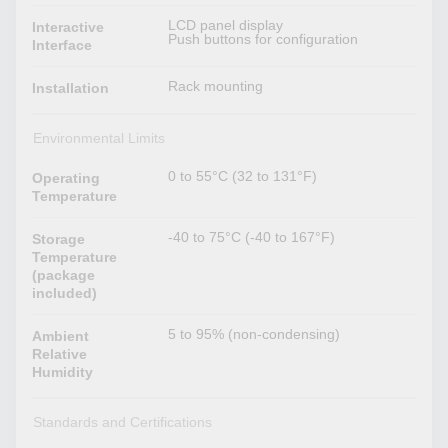
LCD panel display
Interactive
Push buttons for configuration
Interface
Rack mounting
Installation
Environmental Limits
0 to 55°C (32 to 131°F)
Operating
Temperature
-40 to 75°C (-40 to 167°F)
Storage
Temperature
(package
included)
5 to 95% (non-condensing)
Ambient
Relative
Humidity
Standards and Certifications