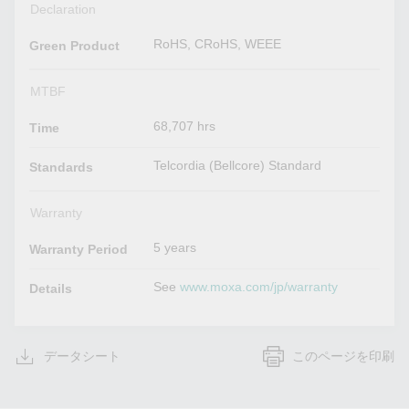
Declaration
RoHS, CRoHS, WEEE
Green Product
MTBF
68,707 hrs
Time
Telcordia (Bellcore) Standard
Standards
Warranty
5 years
Warranty Period
See
www.moxa.com/jp/warranty
Details
データシート
このページを印刷