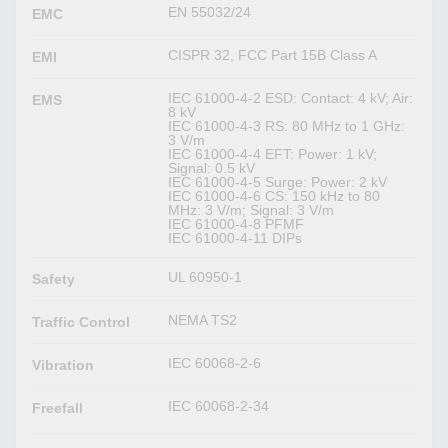
EN 55032/24
EMC
CISPR 32, FCC Part 15B Class A
EMI
IEC 61000-4-2 ESD: Contact: 4 kV; Air:
EMS
8 kV
IEC 61000-4-3 RS: 80 MHz to 1 GHz:
3 V/m
IEC 61000-4-4 EFT: Power: 1 kV;
Signal: 0.5 kV
IEC 61000-4-5 Surge: Power: 2 kV
IEC 61000-4-6 CS: 150 kHz to 80
MHz: 3 V/m; Signal: 3 V/m
IEC 61000-4-8 PFMF
IEC 61000-4-11 DIPs
UL 60950-1
Safety
NEMA TS2
Traffic Control
IEC 60068-2-6
Vibration
IEC 60068-2-34
Freefall