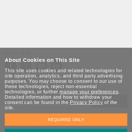
フォローする
About Cookies on This Site
This site uses cookies and related technologies for
site operation, analytics, and third party advertising
purposes. You may choose to consent to our use of
these technologies, reject non-essential
Moxaとつながり続けましょう！
technologies, or further
manage your preferences
.
Detailed information and how to withdraw your
送信
consent can be found in the
Privacy Policy
of the
site.
Moxaソリューションの最新アップデートにサインアップしま
REQUIRED ONLY
す。 Moxaではプライバシーを尊重しており、メールを他の人と
共有することはありません。