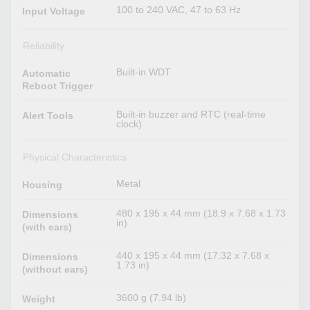
100 to 240 VAC, 47 to 63 Hz
Input Voltage
Reliability
Built-in WDT
Automatic
Reboot Trigger
Built-in buzzer and RTC (real-time
Alert Tools
clock)
Physical Characteristics
Metal
Housing
480 x 195 x 44 mm (18.9 x 7.68 x 1.73
Dimensions
in)
(with ears)
440 x 195 x 44 mm (17.32 x 7.68 x
Dimensions
1.73 in)
(without ears)
3600 g (7.94 lb)
Weight