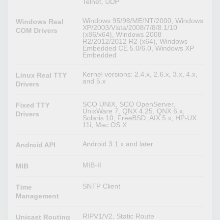
Telnet, UDP
Windows 95/98/ME/NT/2000, Windows
Windows Real
XP/2003/Vista/2008/7/8/8.1/10
COM Drivers
(x86/x64), Windows 2008
R2/2012/2012 R2 (x64), Windows
Embedded CE 5.0/6.0, Windows XP
Embedded
Kernel versions: 2.4.x, 2.6.x, 3.x, 4.x,
Linux Real TTY
and 5.x
Drivers
SCO UNIX, SCO OpenServer,
Fixed TTY
UnixWare 7, QNX 4.25, QNX 6.x,
Drivers
Solaris 10, FreeBSD, AIX 5.x, HP-UX
11i, Mac OS X
Android 3.1.x and later
Android API
MIB-II
MIB
SNTP Client
Time
Management
RIPV1/V2, Static Route
Unicast Routing