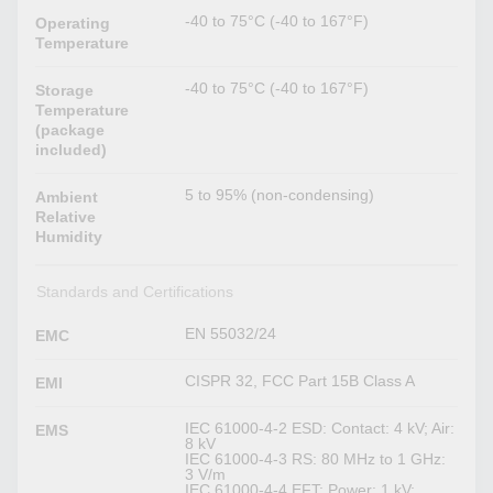
-40 to 75°C (-40 to 167°F)
Operating
Temperature
-40 to 75°C (-40 to 167°F)
Storage
Temperature
(package
included)
5 to 95% (non-condensing)
Ambient
Relative
Humidity
Standards and Certifications
EN 55032/24
EMC
CISPR 32, FCC Part 15B Class A
EMI
IEC 61000-4-2 ESD: Contact: 4 kV; Air:
EMS
8 kV
IEC 61000-4-3 RS: 80 MHz to 1 GHz:
3 V/m
IEC 61000-4-4 EFT: Power: 1 kV;