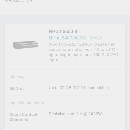
用可能にします。
NPort 6650-8-T
NPort 6400/6600シリーズ
8-port RS-232/422/485 to Ethernet
secure terminal server, -40 to 75°C
operating temperature, 100-240 VAC
input
Memory
Up to 32 GB (SD 2.0 compatible)
SD Slot
Input/Output Interface
Resistive load: 1 A @ 24 VDC
Alarm Contact
Channels