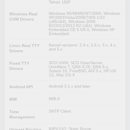
Telnet, UDP
Windows 95/98/ME/NT/2000, Windows
Windows Real
XP/2003/Vista/2008/7/8/8.1/10
COM Drivers
(x86/x64), Windows 2008
R2/2012/2012 R2 (x64), Windows
Embedded CE 5.0/6.0, Windows XP
Embedded
Kernel versions: 2.4.x, 2.6.x, 3.x, 4.x,
Linux Real TTY
and 5.x
Drivers
SCO UNIX, SCO OpenServer,
Fixed TTY
UnixWare 7, QNX 4.25, QNX 6.x,
Drivers
Solaris 10, FreeBSD, AIX 5.x, HP-UX
11i, Mac OS X
Android 3.1.x and later
Android API
MIB-II
MIB
SNTP Client
Time
Management
RIPV1/V2, Static Route
Unicast Routing