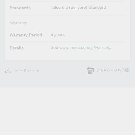
Telcordia (Bellcore) Standard
Standards
Warranty
5 years
Warranty Period
See
www.moxa.com/jp/warranty
Details
データシート
このページを印刷