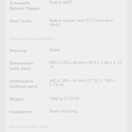
Built-in WDT
Automatic
Reboot Trigger
Built-in buzzer and RTC (real-time
Alert Tools
clock)
Physical Characteristics
Metal
Housing
480 x 195 x 44 mm (18.9 x 7.68 x 1.73
Dimensions
in)
(with ears)
440 x 195 x 44 mm (17.32 x 7.68 x
Dimensions
1.73 in)
(without ears)
3460 g (7.63 lb)
Weight
Rack mounting
Installation
Environmental Limits