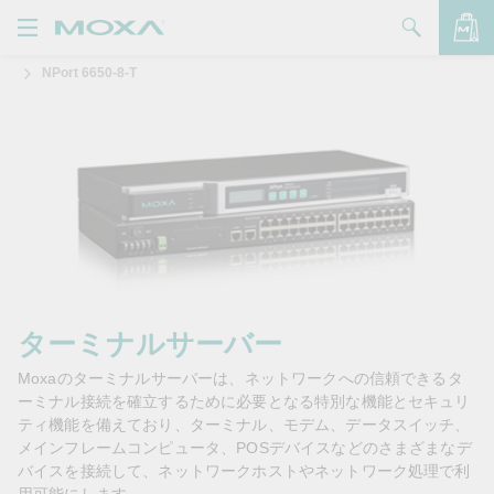
NPort 6650-8-T
製品
ソリューション
バッグを見る
サポート
購入方法
Moxaについて
お問い合わせ
ターミナルサーバー
Moxaのターミナルサーバーは、ネットワークへの信頼できるタ
パートナー・ゾーン
ーミナル接続を確立するために必要となる特別な機能とセキュリ
ティ機能を備えており、ターミナル、モデム、データスイッチ、
My Moxa
メインフレームコンピュータ、POSデバイスなどのさまざまなデ
バイスを接続して、ネットワークホストやネットワーク処理で利