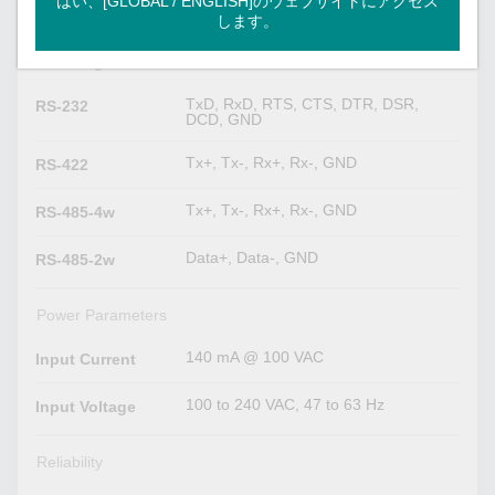
はい、[GLOBAL / ENGLISH]のウェブサイトにアクセス
RS-485
します。
Serial Signals
TxD, RxD, RTS, CTS, DTR, DSR,
RS-232
DCD, GND
Tx+, Tx-, Rx+, Rx-, GND
RS-422
Tx+, Tx-, Rx+, Rx-, GND
RS-485-4w
Data+, Data-, GND
RS-485-2w
Power Parameters
140 mA @ 100 VAC
Input Current
100 to 240 VAC, 47 to 63 Hz
Input Voltage
Reliability