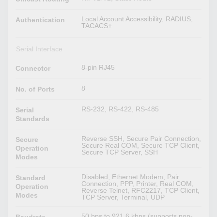
Local Account Accessibility, RADIUS,
Authentication
TACACS+
Serial Interface
8-pin RJ45
Connector
8
No. of Ports
RS-232, RS-422, RS-485
Serial
Standards
Reverse SSH, Secure Pair Connection,
Secure
Secure Real COM, Secure TCP Client,
Operation
Secure TCP Server, SSH
Modes
Disabled, Ethernet Modem, Pair
Standard
Connection, PPP, Printer, Real COM,
Operation
Reverse Telnet, RFC2217, TCP Client,
Modes
TCP Server, Terminal, UDP
50 bps to 921.6 kbps (supports non-