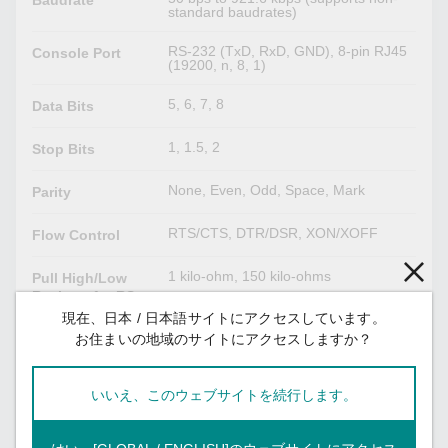
Baudrate
standard baudrates)
RS-232 (TxD, RxD, GND), 8-pin RJ45
Console Port
(19200, n, 8, 1)
5, 6, 7, 8
Data Bits
1, 1.5, 2
Stop Bits
None, Even, Odd, Space, Mark
Parity
RTS/CTS, DTR/DSR, XON/XOFF
Flow Control
1 kilo-ohm, 150 kilo-ohms
Pull High/Low
Resistor for RS-
485
現在、日本 / 日本語サイトにアクセスしています。
お住まいの地域のサイトにアクセスしますか？
ADDC® (automatic data direction
RS-485 Data
control)
Direction
Control
いいえ、このウェブサイトを続行します。
120 ohms
Terminator for