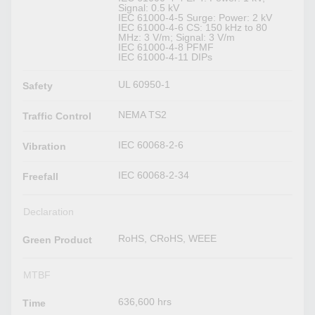
Signal: 0.5 kV
IEC 61000-4-5 Surge: Power: 2 kV
IEC 61000-4-6 CS: 150 kHz to 80
MHz: 3 V/m; Signal: 3 V/m
IEC 61000-4-8 PFMF
IEC 61000-4-11 DIPs
UL 60950-1
Safety
NEMA TS2
Traffic Control
IEC 60068-2-6
Vibration
IEC 60068-2-34
Freefall
Declaration
RoHS, CRoHS, WEEE
Green Product
MTBF
636,600 hrs
Time