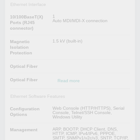
Ethernet Interface
1
10/100BaseT(X)
Auto MDI/MDI-X connection
Ports (RJ45
connector)
1.5 kV (built-in)
Magnetic
Isolation
Protection
Optical Fiber
Optical Fiber
Read more
Ethernet Software Features
Web Console (HTTP/HTTPS), Serial
Configuration
Console, Telnet/SSH Console,
Options
Windows Utility
ARP, BOOTP, DHCP Client, DNS,
Management
HTTP, ICMP, IPv4/IPv6, PPPOE,
SMTP, SNMPv1/v2c/v3, SNTP, TCP/IP,