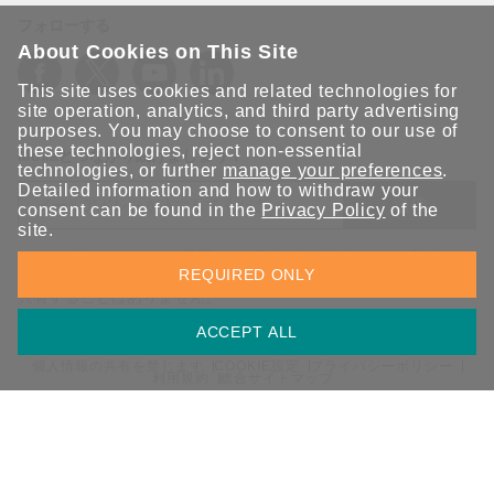
フォローする
About Cookies on This Site
This site uses cookies and related technologies for
site operation, analytics, and third party advertising
purposes. You may choose to consent to our use of
these technologies, reject non-essential
Moxaとつながり続けましょう！
technologies, or further
manage your preferences
.
Detailed information and how to withdraw your
送信
consent can be found in the
Privacy Policy
of the
site.
Moxaソリューションの最新アップデートにサインアップしま
REQUIRED ONLY
す。 Moxaではプライバシーを尊重しており、メールを他の人と
共有することはありません。
ACCEPT ALL
個人情報の共有を禁じます
COOKIE設定
プライバシーポリシー
利用規約
総合サイトマップ
© 2026 Moxa Inc. All rights reserved.
日本 / 日本語