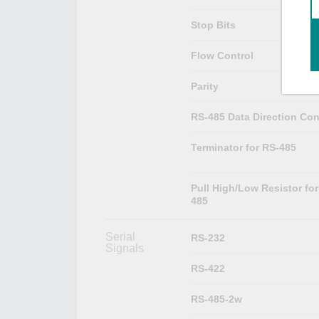
Stop Bits
Flow Control
Parity
RS-485 Data Direction Con
Terminator for RS-485
Pull High/Low Resistor for
485
Serial
RS-232
Signals
RS-422
RS-485-2w