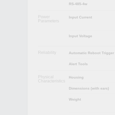
RS-485-4w
Power
Input Current
Parameters
Input Voltage
Reliability
Automatic Reboot Trigger
Alert Tools
Physical
Housing
Characteristics
Dimensions (with ears)
Weight