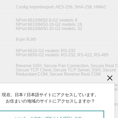
Config import/export: AES-256, SHA-256, HMAC
NPort 6610/6650-8-G2 models: 8
NPort 6610/6650-16-G2 models: 16
NPort 6610/6650-32-G2 models: 32
8-pin RJ45
NPort 6610-G2 models: RS-232
NPort 6650-G2 models: RS-232, RS-422, RS-485
Reverse SSH, Secure Pair Connection, Secure Real 
Secure TCP Client, Secure TCP Server, SSH, Secure
Redundant COM, Secure Reverse Real COM
Disabled, Pair Connection, SLIP, PPP, Real COM, Rev
s
Terminal, RFC2217, TCP Client, TCP Server, Terminal
Redundant COM, Reverse Real COM
現在、日本 / 日本語サイトにアクセスしています。
お住まいの地域のサイトにアクセスしますか？
50 bps to 921.6 kbps (supports non-standard baudrates
5, 6, 7, 8