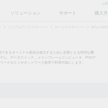
お問
ソリューション
サポート
購入方
ィ
シリアルデバイスサーバー
ターミナルサーバー
NPort 6
ットワークインフラ
ート
ついて
産業用エッジコネクティビテ
テクノロジー
修理および保証
さらにMoxaについて知る
ットスイッチ
ェアおよびドキュメント
フィール
シリアルデバイスサーバー
産業用ネットワークセキュリティ
製品修理サービス/RMA
店検索
営業担当へのお問い合わせ
信頼できるターミナル接続を確立するために必要となる特別な機
ルータ
するよくあるご質問
ションとマイルストーン
シリアルコンバータ
TSN
保証方針
デム、データスイッチ、メインフレームコンピュータ、POSデ
電力の安定供給を支え
情熱を新たな可能性に
OTネットワークセ
ューションパートナー (MJSP)
ワークホストやネットワーク処理で利用可能にします。
るBESSソリューショ
ュリティを強化する
ブリッジ/クライアント
ーサクセス
プロトコルゲートウェイ
シングルペアイーサネット
共に成長し成功することが、最
ン
は
ティアドバイザリ
（SPE）
高の成果につながります。
ートウェイ/ルータ
びガス
ビリティ
USB to シリアルコンバータ/US
よりクリーンで持続可能なエネ
産業ネットワークのセキュ
もっと詳しく知る
ェアライセンス管理
ブ
Ethernet-APL
ルギー環境への移行をBESSが
ィ対策向上には、専門家の
ットメディアコンバータ
どのように貢献するのかご覧く
バイスが豊富な当社記事ラ
フサイクル管理ポリシー
マルチポートシリアルボード
ローカル5Gネットワーク
ださい。
ラリをご覧ください。
ーク管理ソフトウェア
ジェント交通
ューと行動規範
もっと詳しく知る
もっと詳しく知る
コントローラおよびI/O
OTデータ統合と活用
リモートアクセス