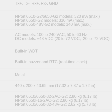
Tx+, Tx-, Rx+, Rx-, GND
NPort 6610-G2/6650-G2 models: 320 mA (max.)
NPort 6650I-G2 models: 330 mA (max.)
NPort 6650-48V-G2 models: 340 mA (max.)
AC models: 100 to 240 VAC, 50 to 60 Hz
DC models: ±48 VDC (20 to 72 VDC, -20 to -72 VDC)
Built-in WDT
Built-in buzzer and RTC (real-time clock)
Metal
440 x 200 x 43.65 mm (17.32 x 7.87 x 1.72 in)
NPort 6610/6650-32-2AC-G2: 2.80 kg (6.17 lb)
NPort 6650I-16-2AC-G2: 2.80 kg (6.17 lb)
NPort 6610/6650-32-48V-G2: 2.62 kg (5.78 lb)