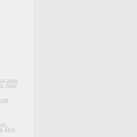
SA-2048,
0, SHA-
128,
21,
8, AES-