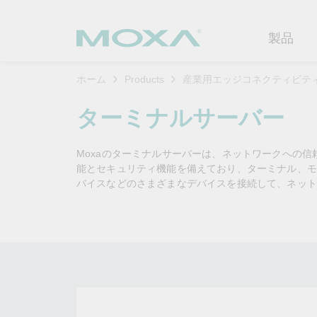
製品
ホーム
Products
産業用エッジコネクティビテ
産業用ネ
産業分野
製品サポ
連絡する
Moxaに
ターミナルサーバー
イーサネ
製造
ソフトウ
企業プロ
代理
Moxaのターミナルサーバーは、ネットワークへの
セキュア
鉄道
製品に関
イノベー
能とセキュリティ機能を備えており、ターミナル、モ
OTデータの秘密を解
ソリ
（FAQ)
バイスなどのさまざまなデバイスを接続して、ネット
き明かす
無線AP/
電力
カスタマ
セキュリ
産業分野のデジタル変革を成功
セルラーゲ
石油およ
サステナ
させるために、OTデータの秘密
ソフトウ
を解き明かす方法を学びましょ
イーサネ
海洋
ポリシー
う。
製品ライ
もっと詳しく知る
ネットワ
インテリ
コアバリ
セキュア
キャリア