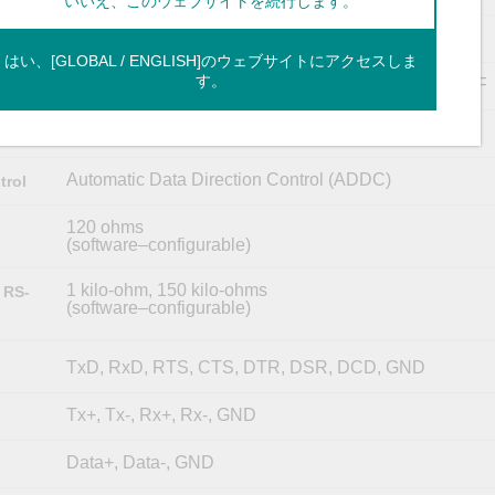
いいえ、このウェブサイトを続行します。
1, 1.5, 2
はい、[GLOBAL / ENGLISH]のウェブサイトにアクセスしま
す。
None, RTS/CTS, DTR/DSR, RTS Toggle, XON/XOFF
None, Even, Odd, Space, Mark
Automatic Data Direction Control (ADDC)
trol
120 ohms
(software–configurable)
1 kilo-ohm, 150 kilo-ohms
 RS-
(software–configurable)
TxD, RxD, RTS, CTS, DTR, DSR, DCD, GND
Tx+, Tx-, Rx+, Rx-, GND
Data+, Data-, GND