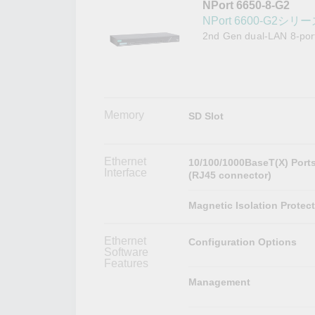
NPort 6650-8-G2
こちらに
ネットワ
新着情報
NPort 6600-G2シリ
イアンス
2nd Gen dual-LAN 8-port
Memory
SD Slot
Ethernet
10/100/1000BaseT(X) Port
Interface
(RJ45 connector)
Magnetic Isolation Protec
Ethernet
Configuration Options
Software
Features
Management