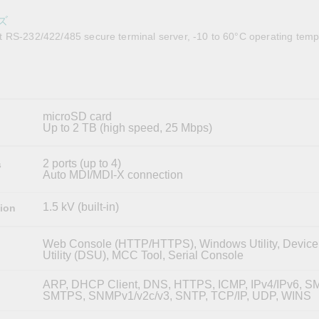
OPC UAソフトウェア
IIoT
記載されていないMoxa製品に関するテクニカルサポートは、
ークセキュリティアプラ
およびイベント
ーズ
IPカメラおよびビデオサーバー
 RS-232/422/485 secure terminal server, -10 to 60°C operating temp
microSD card
Up to 2 TB (high speed, 25 Mbps)
2 ports (up to 4)
s
Auto MDI/MDI-X connection
1.5 kV (built-in)
tion
Web Console (HTTP/HTTPS), Windows Utility, Device
Utility (DSU), MCC Tool, Serial Console
ARP, DHCP Client, DNS, HTTPS, ICMP, IPv4/IPv6, S
SMTPS, SNMPv1/v2c/v3, SNTP, TCP/IP, UDP, WINS