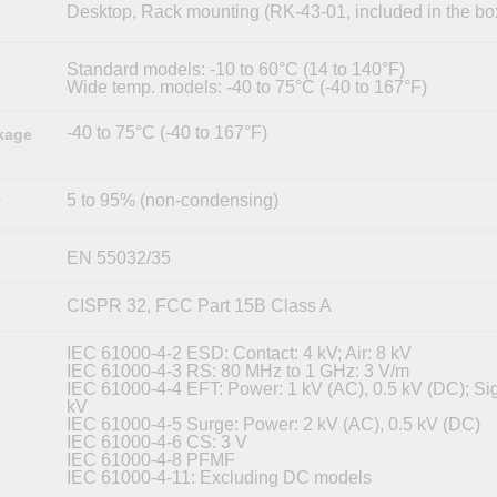
Desktop, Rack mounting (RK-43-01, included in the bo
Standard models: -10 to 60°C (14 to 140°F)
Wide temp. models: -40 to 75°C (-40 to 167°F)
-40 to 75°C (-40 to 167°F)
kage
5 to 95% (non-condensing)
y
EN 55032/35
CISPR 32, FCC Part 15B Class A
IEC 61000-4-2 ESD: Contact: 4 kV; Air: 8 kV
IEC 61000-4-3 RS: 80 MHz to 1 GHz: 3 V/m
IEC 61000-4-4 EFT: Power: 1 kV (AC), 0.5 kV (DC); Sig
kV
IEC 61000-4-5 Surge: Power: 2 kV (AC), 0.5 kV (DC)
IEC 61000-4-6 CS: 3 V
IEC 61000-4-8 PFMF
IEC 61000-4-11: Excluding DC models