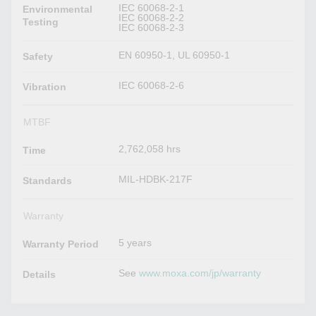
IEC 60068-2-1
Environmental
IEC 60068-2-2
Testing
IEC 60068-2-3
EN 60950-1, UL 60950-1
Safety
IEC 60068-2-6
Vibration
MTBF
2,762,058 hrs
Time
MIL-HDBK-217F
Standards
Warranty
5 years
Warranty Period
See
www.moxa.com/jp/warranty
Details