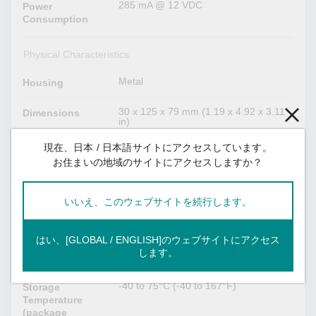
285 mA @ 12 VDC
Power
Consumption
Physical Characteristics
Metal
Housing
30 x 125 x 79 mm (1.19 x 4.92 x 3.11
Dimensions
in)
現在、日本 / 日本語サイトにアクセスしています。
170 g (0.37 lb)
Weight
お住まいの地域のサイトにアクセスしますか？
DIN-rail mounting
Installation
いいえ、このウェブサイトを続行します。
Environmental Limits
はい、[GLOBAL / ENGLISH]のウェブサイトにアクセス
-40 to 75°C (-40 to 167°F)
Operating
します。
Temperature
-40 to 75°C (-40 to 167°F)
Storage
Temperature
(package