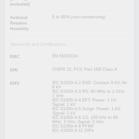
included)
5 to 95% (non-condensing)
Ambient
Relative
Humidity
Standards and Certifications
EN 55032/24
EMC
CISPR 32, FCC Part 15B Class A
EMI
IEC 61000-4-2 ESD: Contact: 6 kV; Air:
EMS
8 kV
IEC 61000-4-3 RS: 80 MHz to 1 GHz:
1 V/m
IEC 61000-4-4 EFT: Power: 1 kV;
Signal: 1 kV
IEC 61000-4-5 Surge: Power: 1 kV;
Signal: 1 kV
IEC 61000-4-6 CS: 150 kHz to 80
MHz: 3 V/m; Signal: 3 V/m
IEC 61000-4-8 PFMF
IEC 61000-4-11 DIPs