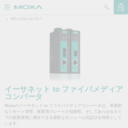
IMC-21GA-SX-SC-T
製品
ソリューション
バッグを見る
サポート
購入方法
Moxaについて
お問い合わせ
イーサネット to ファイバメディア
コンバータ
パートナー・ゾーン
Moxaのイーサネット to ファイバメディアコンバータは、革新的
My Moxa
なリモート管理、産業用グレードの信頼性、そしてあらゆるタイ
プの産業環境に適合できる柔軟なモジュール式設計を特長として
います。