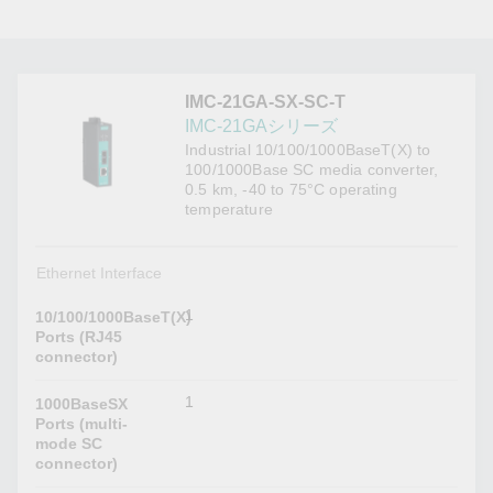
IMC-21GA-SX-SC-T
IMC-21GAシリーズ
Industrial 10/100/1000BaseT(X) to
100/1000Base SC media converter,
0.5 km, -40 to 75°C operating
temperature
Ethernet Interface
1
10/100/1000BaseT(X)
Ports (RJ45
connector)
1
1000BaseSX
Ports (multi-
mode SC
connector)