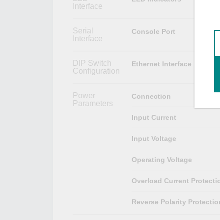
Interface
Serial
Console Port
Interface
DIP Switch
Ethernet Interface
Configuration
Power
Connection
Parameters
Input Current
Input Voltage
Operating Voltage
Overload Current Protecti
Reverse Polarity Protectio