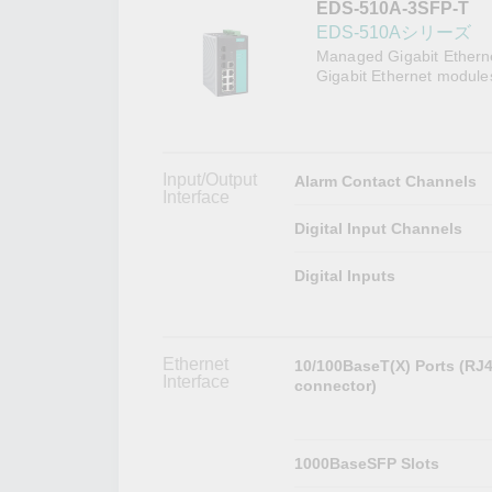
EDS-510A-3SFP-T
こちらに
ネットワ
新着情報
EDS-510Aシリーズ
イアンス
Managed Gigabit Etherne
Gigabit Ethernet module
Input/Output
Alarm Contact Channels
Interface
Digital Input Channels
Digital Inputs
Ethernet
10/100BaseT(X) Ports (RJ
Interface
connector)
1000BaseSFP Slots