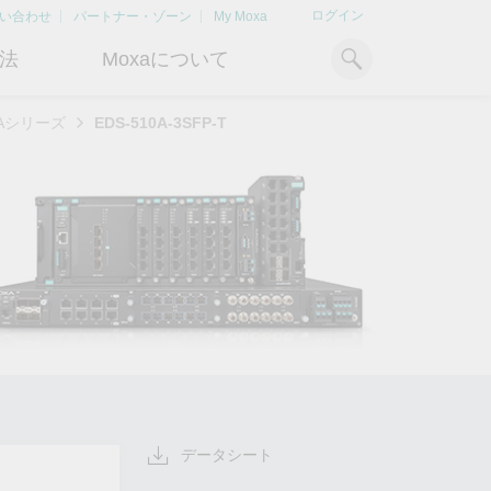
ログイン
い合わせ
パートナー・ゾーン
My Moxa
法
Moxaについて
0Aシリーズ
EDS-510A-3SFP-T
ィ
産業用コンピューティング
おすすめトピック
リソース
x86コンピュータ
文書ライブラリ
Armベースコンピュータ
ケーススタディ
キ
Moxa Japan合同会社
OTデータの秘密を解
電力の安定供
に
について
き明かす
るBESSソリ
パネルPC
記事ライブラリ
ン
さらなる市場拡大とサポート体
産業分野のデジタル変革を成功
Bハ
IIoTゲートウェイ
動画ライブラリ
制を強化すべく、2020年に日本
させるために、OTデータの秘密
リテ
よりクリーンで持
法人を設立
を解き明かす方法を学びましょ
アド
ルギー環境への移行
システムソフトウェア
う。
イブ
どのように貢献す
もっと詳しく知る
ださい。
もっと詳しく知る
もっと詳しく知
データシート