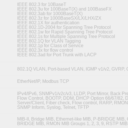
IEEE 802.3 for 10BaseT
IEEE 802.3u for 100BaseT(X) and 100BaseFX
IEEE 802.3ab for 1000BaseT(X)
IEEE 802.3z for 1000BaseSX/LX/LHX/ZX
IEEE 802.1X for authentication
IEEE 802.1D-2004 for Spanning Tree Protocol
IEEE 802.1w for Rapid Spanning Tree Protocol
IEEE 802.1s for Multiple Spanning Tree Protocol
IEEE 802.1Q for VLAN Tagging
IEEE 802.1p for Class of Service
IEEE 802.3x for flow control
IEEE 802.3ad for Port Trunk with LACP
802.1Q VLAN, Port-based VLAN, IGMP v1/v2, GVRP
EtherNet/IP, Modbus TCP
IPv4/IPv6, SNMPv1/v2c/v3, LLDP, Port Mirror, Back Pr
Flow Control, BOOTP, DDM, DHCP Option 66/67/82,
Server/Client, Fiber check, Flow control, RARP, RMO
SNMP Inform, Syslog, Telnet, TFTP
MIB-II, Bridge MIB, Ethernet-like MIB, P-BRIDGE MIB, 
BRIDGE MIB, RMON MIB Groups 1, 2, 3, 9, RSTP MIB