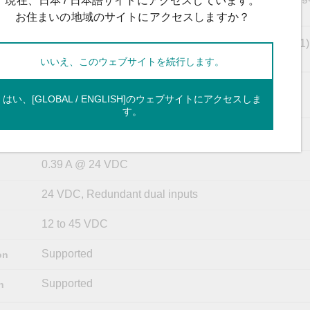
現在、日本 / 日本語サイトにアクセスしています。
MSTR/HEAD, CPLR/TAIL
お住まいの地域のサイトにアクセスしますか？
RS-232 (TxD, RxD, GND), 8-pin RJ45 (115200, n, 8, 1)
いいえ、このウェブサイトを続行します。
Turbo Ring, Master, Coupler, Reserve
はい、[GLOBAL / ENGLISH]のウェブサイトにアクセスしま
す。
2 removable 6-contact terminal block(s)
0.39 A @ 24 VDC
24 VDC, Redundant dual inputs
12 to 45 VDC
Supported
on
Supported
n