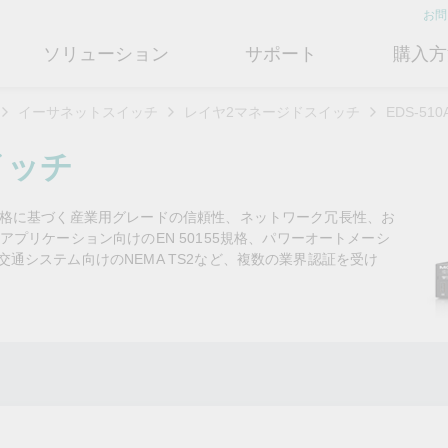
お問
ソリューション
サポート
購入方
イーサネットスイッチ
レイヤ2マネージドスイッチ
EDS-51
ットワークインフラ
ート
ついて
産業用エッジコネクティビテ
テクノロジー
修理および保証
さらにMoxaについて知る
イッチ
ットスイッチ
ェアおよびドキュメント
フィール
シリアルデバイスサーバー
産業用ネットワークセキュリティ
製品修理サービス/RMA
店検索
営業担当へのお問い合わせ
443規格に基づく産業用グレードの信頼性、ネットワーク冗長性、お
ルータ
するよくあるご質問
ションとマイルストーン
シリアルコンバータ
TSN
保証方針
プリケーション向けのEN 50155規格、パワーオートメーシ
電力の安定供給を支え
情熱を新たな可能性に
OTネットワークセ
ューションパートナー (MJSP)
ント交通システム向けのNEMA TS2など、複数の業界認証を受け
るBESSソリューショ
ュリティを強化する
ブリッジ/クライアント
ーサクセス
プロトコルゲートウェイ
シングルペアイーサネット
共に成長し成功することが、最
ン
は
ティアドバイザリ
（SPE）
高の成果につながります。
ートウェイ/ルータ
びガス
ビリティ
USB to シリアルコンバータ/US
よりクリーンで持続可能なエネ
産業ネットワークのセキュ
もっと詳しく知る
ェアライセンス管理
ブ
Ethernet-APL
ルギー環境への移行をBESSが
ィ対策向上には、専門家の
ットメディアコンバータ
どのように貢献するのかご覧く
バイスが豊富な当社記事ラ
フサイクル管理ポリシー
マルチポートシリアルボード
ローカル5Gネットワーク
ださい。
ラリをご覧ください。
ーク管理ソフトウェア
ジェント交通
ューと行動規範
もっと詳しく知る
もっと詳しく知る
コントローラおよびI/O
OTデータ統合と活用
リモートアクセス