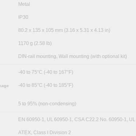
Metal
IP30
80.2 x 135 x 105 mm (3.16 x 5.31 x 4.13 in)
1170 g (2.58 lb)
DIN-rail mounting, Wall mounting (with optional kit)
-40 to 75°C (-40 to 167°F)
-40 to 85°C (-40 to 185°F)
kage
5 to 95% (non-condensing)
y
EN 60950-1, UL 60950-1, CSA C22.2 No. 60950-1, UL
ATEX, Class I Division 2