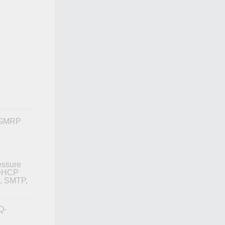
, GMRP
essure
 DHCP
N, SMTP,
Q-