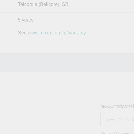
Telcordia (Bellcore), GB
5 years
See
www.moxa.com/jp/warranty
Moxaとつなが
Moxaソリュー