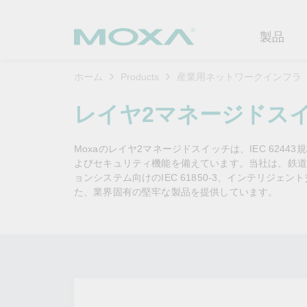
製品
ホーム
Products
産業用ネットワークインフラ
産業用ネ
産業分野
製品サポ
連絡する
Moxaに
レイヤ2マネージドス
イーサネ
製造
ソフトウ
企業プロ
代理
Moxaのレイヤ2マネージドスイッチは、IEC 62
セキュア
鉄道
製品に関
イノベー
よびセキュリティ機能を備えています。当社は、鉄道ア
OTデータの秘密を解
ソリ
（FAQ)
ョンシステム向けのIEC 61850-3、インテリジェ
き明かす
無線AP/
電力
カスタマ
た、業界固有の堅牢な製品を提供しています。
セキュリ
産業分野のデジタル変革を成功
セルラーゲ
石油およ
サステナ
させるために、OTデータの秘密
ソフトウ
を解き明かす方法を学びましょ
イーサネ
海洋
ポリシー
う。
製品ライ
もっと詳しく知る
ネットワ
インテリ
コアバリ
セキュア
キャリア