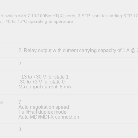
OPC UAソフトウェア
IIoT
記載されていないMoxa製品に関するテクニカルサポートは、
ークセキュリティアプラ
およびイベント
IPカメラおよびビデオサーバー
t switch with 7 10/100BaseT(X) ports, 3 SFP slots for adding SFP-1
s, -40 to 75°C operating temperature
2, Relay output with current carrying capacity of 1 A 
2
+13 to +30 V for state 1
-30 to +3 V for state 0
Max. input current: 8 mA
7
45
Auto negotiation speed
Full/Half duplex mode
Auto MDI/MDI-X connection
3