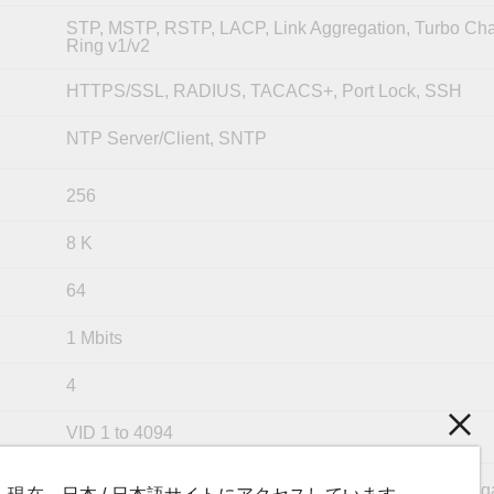
STP, MSTP, RSTP, LACP, Link Aggregation, Turbo Cha
Ring v1/v2
HTTPS/SSL, RADIUS, TACACS+, Port Lock, SSH
NTP Server/Client, SNTP
256
8 K
64
1 Mbits
4
VID 1 to 4094
PWR1, PWR2, FAULT, 10/100M (TP port), 1000M (Gigab