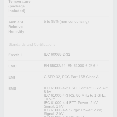
Temperature
(package
included)
5 to 95% (non-condensing)
Ambient
Relative
Humidity
Standards and Certifications
IEC 60068-2-32
Freefall
EN 55032/24, EN 61000-6-2/-6-4
EMC
CISPR 32, FCC Part 15B Class A
EMI
IEC 61000-4-2 ESD: Contact: 6 kV; Air:
EMS
8 kV
IEC 61000-4-3 RS: 80 MHz to 1 GHz:
10 V/m
IEC 61000-4-4 EFT: Power: 2 kV;
Signal: 1 kV
IEC 61000-4-5 Surge: Power: 2 kV;
Signal: 2 kV