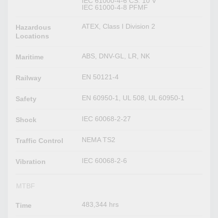
IEC 61000-4-6 CS: 10 V
IEC 61000-4-8 PFMF
ATEX, Class I Division 2
Hazardous
Locations
ABS, DNV-GL, LR, NK
Maritime
EN 50121-4
Railway
EN 60950-1, UL 508, UL 60950-1
Safety
IEC 60068-2-27
Shock
NEMA TS2
Traffic Control
IEC 60068-2-6
Vibration
MTBF
483,344 hrs
Time