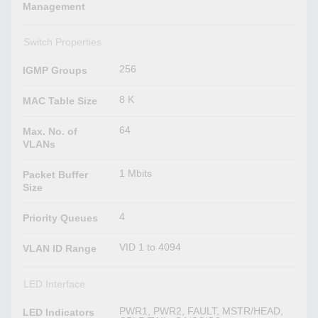
Management
Switch Properties
256
IGMP Groups
8 K
MAC Table Size
64
Max. No. of
VLANs
1 Mbits
Packet Buffer
Size
4
Priority Queues
VID 1 to 4094
VLAN ID Range
LED Interface
PWR1, PWR2, FAULT, MSTR/HEAD,
LED Indicators