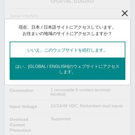
CPLR/TAIL, G1/G2/G3
Serial Interface
現在、日本 / 日本語サイトにアクセスしています。
RS-232 (TxD, RxD, GND), 8-pin RJ45
Console Port
(115200, n, 8, 1)
お住まいの地域のサイトにアクセスしますか？
DIP Switch Configuration
いいえ、このウェブサイトを続行します。
Turbo Ring, Master, Coupler, Reserve
Ethernet
Interface
はい、[GLOBAL / ENGLISH]のウェブサイトにアクセス
します。
Power Parameters
1 removable 6-contact terminal
Connection
block(s)
12/24/48 VDC, Redundant dual inputs
Input Voltage
Supported
Overload
Current
Protection