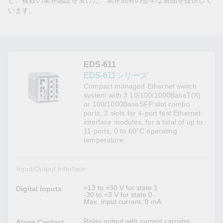
ど、複数の業界認証を受けた、業界固有の堅牢な製品を提供して
います。
EDS-611
EDS-611シリーズ
Compact managed Ethernet switch
system with 3 10/100/1000BaseT(X)
or 100/1000BaseSFP slot combo
ports, 2 slots for 4-port fast Ethernet
interface modules, for a total of up to
11 ports, 0 to 60°C operating
temperature
Input/Output Interface
+13 to +30 V for state 1
Digital Inputs
-30 to +3 V for state 0
Max. input current: 8 mA
Relay output with current carrying
Alarm Contact