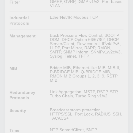
GMRP, GVRP, IGMP v1/v2, Port-based
Filter
VLAN
EtherNet/IP, Modbus TCP
Industrial
Protocols
Back Pressure Flow Control, BOOTP,
Management
DDM, DHCP Option 66/67/82, DHCP
Server/Client, Flow control, IPv4/IPv6,
LLDP, Port Mirror, RARP, RMON,
SMTP, SNMP Inform, SNMPv1/v2c/v3,
Syslog, Telnet, TFTP
Bridge MIB, Ethernet-like MIB, MIB-II,
MIB
P-BRIDGE MIB, Q-BRIDGE MIB,
RMON MIB Groups 1, 2, 3, 9, RSTP
MIB
Link Aggregation, MSTP, RSTP, STP,
Redundancy
Turbo Chain, Turbo Ring v1/v2
Protocols
Broadcast storm protection,
Security
HTTPS/SSL, Port Lock, RADIUS, SSH,
TACACS+
NTP Server/Client, SNTP
Time