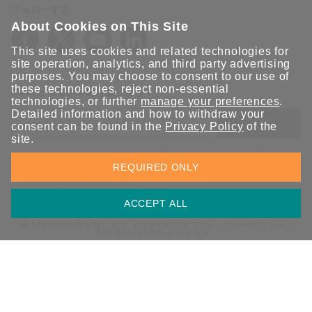
フォローする
About Cookies on This Site
This site uses cookies and related technologies for
site operation, analytics, and third party advertising
purposes. You may choose to consent to our use of
these technologies, reject non-essential
Moxaとつながり続けましょう！
technologies, or further
manage your preferences
.
Detailed information and how to withdraw your
送信
consent can be found in the
Privacy Policy
of the
site.
Moxaソリューションの最新アップデートにサインアップしま
REQUIRED ONLY
す。 Moxaではプライバシーを尊重しており、メールを他の人と
共有することはありません。
ACCEPT ALL
個人情報の共有を禁じます
COOKIE設定
プライバシーポリシー
利用規約
総合サイトマップ
© 2026 Moxa Inc. All rights reserved.
日本 / 日本語