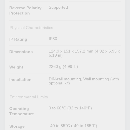
Supported
Reverse Polarity
Protection
Physical Characteristics
IP30
IP Rating
124.9 x 151 x 157.2 mm (4.92 x 5.95 x
Dimensions
6.19 in)
2260 g (4.99 lb)
Weight
DIN-rail mounting, Wall mounting (with
Installation
optional kit)
Environmental Limits
0 to 60°C (32 to 140°F)
Operating
Temperature
-40 to 85°C (-40 to 185°F)
Storage