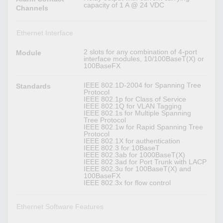
capacity of 1 A @ 24 VDC
Channels
Ethernet Interface
2 slots for any combination of 4-port
Module
interface modules, 10/100BaseT(X) or
100BaseFX
IEEE 802.1D-2004 for Spanning Tree
Standards
Protocol
IEEE 802.1p for Class of Service
IEEE 802.1Q for VLAN Tagging
IEEE 802.1s for Multiple Spanning
Tree Protocol
IEEE 802.1w for Rapid Spanning Tree
Protocol
IEEE 802.1X for authentication
IEEE 802.3 for 10BaseT
IEEE 802.3ab for 1000BaseT(X)
IEEE 802.3ad for Port Trunk with LACP
IEEE 802.3u for 100BaseT(X) and
100BaseFX
IEEE 802.3x for flow control
Ethernet Software Features