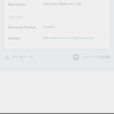
Telcordia (Bellcore), GB
Standards
Warranty
5 years
Warranty Period
See
www.moxa.com/jp/warranty
Details
データシート
このページを印刷