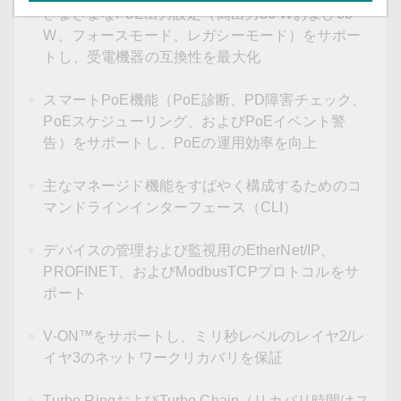
さまざまなPoE出力設定（高出力36 Wおよび60
W、フォースモード、レガシーモード）をサポー
トし、受電機器の互換性を最大化
スマートPoE機能（PoE診断、PD障害チェック、
PoEスケジューリング、およびPoEイベント警
告）をサポートし、PoEの運用効率を向上
主なマネージド機能をすばやく構成するためのコ
マンドラインインターフェース（CLI）
デバイスの管理および監視用のEtherNet/IP、
PROFINET、およびModbusTCPプロトコルをサ
ポート
V-ON™をサポートし、ミリ秒レベルのレイヤ2/レ
イヤ3のネットワークリカバリを保証
Turbo RingおよびTurbo Chain（リカバリ時間はス