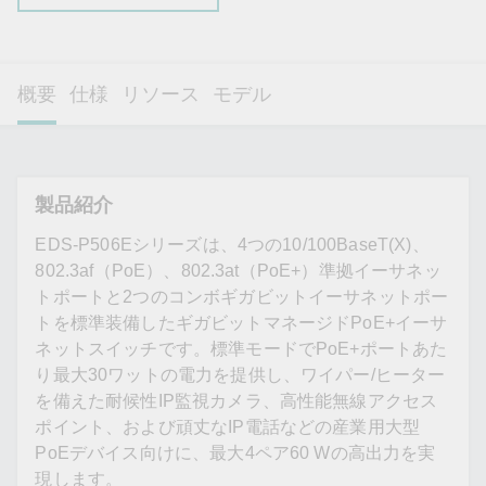
概要
仕様
リソース
モデル
製品紹介
EDS-P506Eシリーズは、4つの10/100BaseT(X)、
802.3af（PoE）、802.3at（PoE+）準拠イーサネッ
トポートと2つのコンボギガビットイーサネットポー
トを標準装備したギガビットマネージドPoE+イーサ
ネットスイッチです。標準モードでPoE+ポートあた
り最大30ワットの電力を提供し、ワイパー/ヒーター
を備えた耐候性IP監視カメラ、高性能無線アクセス
ポイント、および頑丈なIP電話などの産業用大型
PoEデバイス向けに、最大4ペア60 Wの高出力を実
現します。