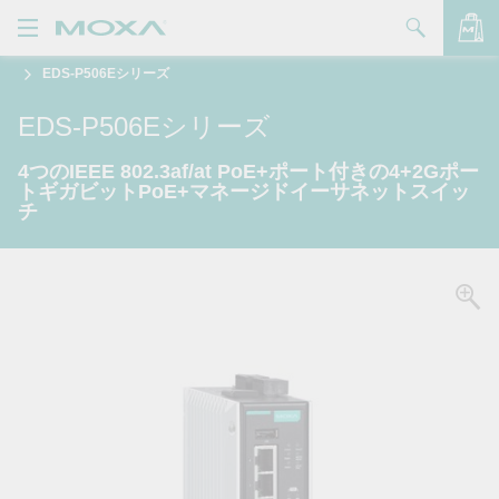
EDS-P506Eシリーズ
製品
EDS-P506Eシリーズ
ソリューション
バッグを見る
4つのIEEE 802.3af/at PoE+ポート付きの4+2Gポー
サポート
トギガビットPoE+マネージドイーサネットスイッ
チ
購入方法
Moxaについて
お問い合わせ
パートナー・ゾーン
My Moxa