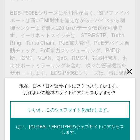
EDS-P506Eシリーズは汎用性が高く、SFPファイバ
ポートは高いEMI耐性を備えながらデバイスから制
御センターまで最大120 kmのデータ伝送が可能で
す。イーサネットスイッチは、STP/RSTP、Turbo
Ring、Turbo Chain、PoE電力管理、PoEデバイス自
動チェック、PoE電力スケジューリング、PoE診
断、IGMP、VLAN、QoS、RMON、帯域幅管理、お
よびポートミラーリングを含む、様々な管理機能を
サポートします。EDS-P506Eシリーズは、特に過酷
な屋外アプリケーション向けに設計されており、4
現在、日本 / 日本語サイトにアクセスしています。
kVサージ保護を備え、PoEシステムの途切れない信
お住まいの地域のサイトにアクセスしますか？
頼性を保証します。
いいえ、このウェブサイトを続行します。
はい、[GLOBAL / ENGLISH]のウェブサイトにアクセス
します。
その他の機能とメリット