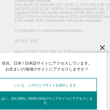
Power over Ethernet:
Only the EDS-4008-4P-2GT-2GS(-T), EDS-4012-8P-4G
and EDS-G4012-8P-4QGS(-T) models support PoE. If 
capable PWR-100 Series module (PWR-101-LV-BP-I,
103-LV-VB-I) is installed into an EDS-4000/G4000 Ser
PoE model, PoE functionality will not be available.
2 removable 4-contact terminal block(s)
48 VDC VDC
44 to 57 VDC (> 52 VDC for PoE+ output recommende
48 VDC, 5.42 A
現在、日本 / 日本語サイトにアクセスしています。
お住まいの地域のサイトにアクセスしますか？
Redundant dual inputs
Max. 0.8 A @ 48 VDC (0.1 to 1 ms)
いいえ、このウェブサイトを続行します。
Supported
on
はい、[GLOBAL / ENGLISH]のウェブサイトにアクセスしま
す。
Supported
n