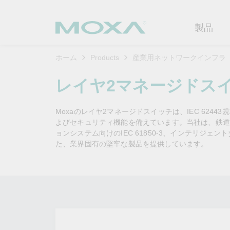
製品
ホーム
Products
産業用ネットワークインフラ
産業用ネ
産業分野
製品サポ
連絡する
Moxaに
レイヤ2マネージドス
イーサネ
製造
ソフトウ
企業プロ
代理
Moxaのレイヤ2マネージドスイッチは、IEC 62
セキュア
鉄道
製品に関
イノベー
よびセキュリティ機能を備えています。当社は、鉄道ア
OTデータの秘密を解
ソリ
（FAQ)
ョンシステム向けのIEC 61850-3、インテリジェ
き明かす
無線AP/
電力
カスタマ
た、業界固有の堅牢な製品を提供しています。
セキュリ
産業分野のデジタル変革を成功
セルラーゲ
石油およ
サステナ
させるために、OTデータの秘密
ソフトウ
を解き明かす方法を学びましょ
イーサネ
海洋
ポリシー
う。
製品ライ
もっと詳しく知る
ネットワ
インテリ
コアバリ
セキュア
キャリア