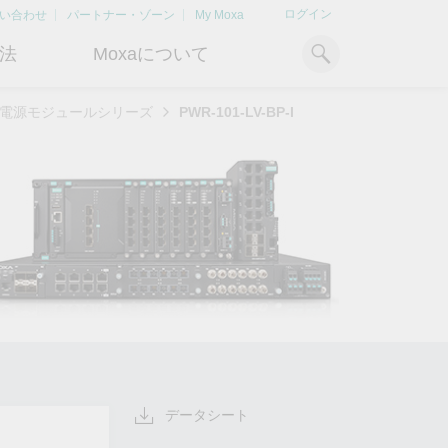
ログイン
い合わせ
パートナー・ゾーン
My Moxa
法
Moxaについて
00電源モジュールシリーズ
PWR-101-LV-BP-I
ィ
産業用コンピューティング
おすすめトピック
リソース
x86コンピュータ
文書ライブラリ
Armベースコンピュータ
ケーススタディ
キ
Moxa Japan合同会社
OTデータの秘密を解
電力の安定供
に
について
き明かす
るBESSソリ
パネルPC
記事ライブラリ
ン
さらなる市場拡大とサポート体
産業分野のデジタル変革を成功
Bハ
IIoTゲートウェイ
動画ライブラリ
制を強化すべく、2020年に日本
させるために、OTデータの秘密
リテ
よりクリーンで持
法人を設立
を解き明かす方法を学びましょ
アド
ルギー環境への移行
システムソフトウェア
う。
イブ
どのように貢献す
もっと詳しく知る
ださい。
もっと詳しく知る
もっと詳しく知
データシート