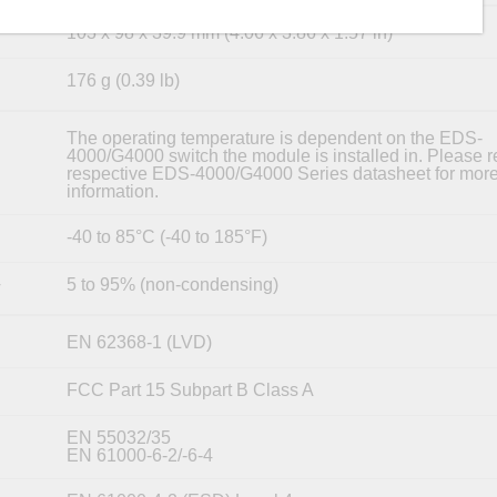
103 x 98 x 39.9 mm (4.06 x 3.86 x 1.57 in)
176 g (0.39 lb)
The operating temperature is dependent on the EDS-
4000/G4000 switch the module is installed in. Please re
respective EDS-4000/G4000 Series datasheet for mor
information.
-40 to 85°C (-40 to 185°F)
5 to 95% (non-condensing)
y
EN 62368-1 (LVD)
FCC Part 15 Subpart B Class A
EN 55032/35
EN 61000-6-2/-6-4