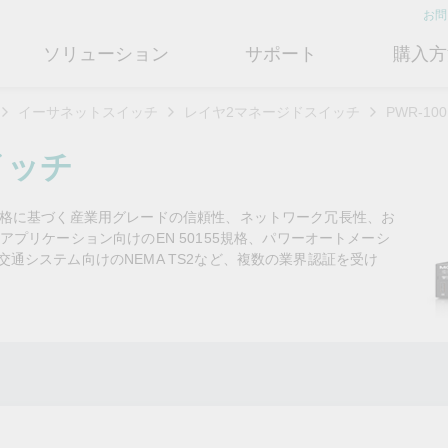
お問
ソリューション
サポート
購入方
イーサネットスイッチ
レイヤ2マネージドスイッチ
PWR-1
ットワークインフラ
ート
ついて
産業用エッジコネクティビテ
テクノロジー
修理および保証
さらにMoxaについて知る
イッチ
ットスイッチ
ェアおよびドキュメント
フィール
シリアルデバイスサーバー
産業用ネットワークセキュリティ
製品修理サービス/RMA
店検索
営業担当へのお問い合わせ
443規格に基づく産業用グレードの信頼性、ネットワーク冗長性、お
ルータ
するよくあるご質問
ションとマイルストーン
シリアルコンバータ
TSN
保証方針
プリケーション向けのEN 50155規格、パワーオートメーシ
電力の安定供給を支え
情熱を新たな可能性に
OTネットワークセ
ューションパートナー (MJSP)
ント交通システム向けのNEMA TS2など、複数の業界認証を受け
るBESSソリューショ
ュリティを強化する
ブリッジ/クライアント
ーサクセス
プロトコルゲートウェイ
シングルペアイーサネット
共に成長し成功することが、最
ン
は
ティアドバイザリ
（SPE）
高の成果につながります。
ートウェイ/ルータ
びガス
ビリティ
USB to シリアルコンバータ/US
よりクリーンで持続可能なエネ
産業ネットワークのセキュ
もっと詳しく知る
ェアライセンス管理
ブ
Ethernet-APL
ルギー環境への移行をBESSが
ィ対策向上には、専門家の
ットメディアコンバータ
どのように貢献するのかご覧く
バイスが豊富な当社記事ラ
フサイクル管理ポリシー
マルチポートシリアルボード
ローカル5Gネットワーク
ださい。
ラリをご覧ください。
ーク管理ソフトウェア
ジェント交通
ューと行動規範
もっと詳しく知る
もっと詳しく知る
コントローラおよびI/O
OTデータ統合と活用
リモートアクセス