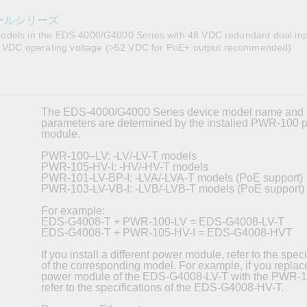
OPC UAソフトウェア
IIoT
記載されていないMoxa製品に関するテクニカルサポートは、
ークセキュリティアプラ
およびイベント
ュールシリーズ
IPカメラおよびビデオサーバー
odels in the EDS-4000/G4000 Series with 48 VDC redundant dual inp
57 VDC operating voltage (>52 VDC for PoE+ output recommended)
The EDS-4000/G4000 Series device model name and
parameters are determined by the installed PWR-100 
module.
PWR-100–LV: -LV/-LV-T models
PWR-105-HV-I: -HV/-HV-T models
PWR-101-LV-BP-I: -LVA/-LVA-T models (PoE support)
PWR-103-LV-VB-I: -LVB/-LVB-T models (PoE support)
For example:
EDS-G4008-T + PWR-100-LV = EDS-G4008-LV-T
EDS-G4008-T + PWR-105-HV-I = EDS-G4008-HVT
If you install a different power module, refer to the speci
of the corresponding model. For example, if you replac
power module of the EDS-G4008-LV-T with the PWR-1
refer to the specifications of the EDS-G4008-HV-T.