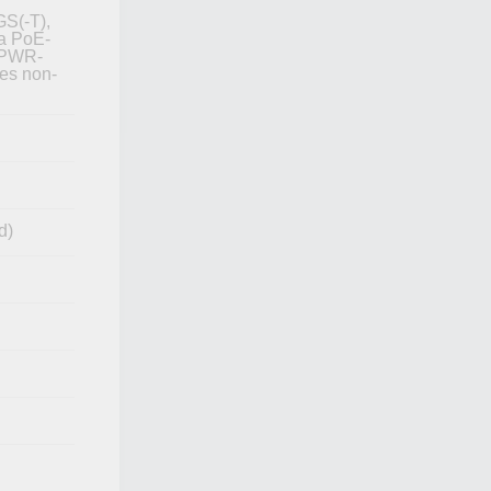
S(-T),
a PoE-
 PWR-
ies non-
d)