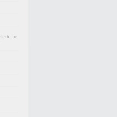
fer to the
e