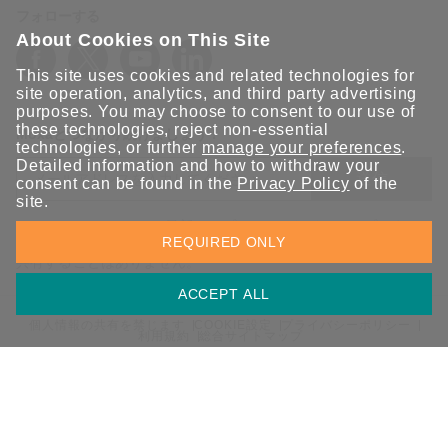
フォローする
About Cookies on This Site
This site uses cookies and related technologies for
site operation, analytics, and third party advertising
purposes. You may choose to consent to our use of
these technologies, reject non-essential
Moxaとつながり続けましょう！
technologies, or further
manage your preferences
.
Detailed information and how to withdraw your
送信
consent can be found in the
Privacy Policy
of the
site.
Moxaソリューションの最新アップデートにサインアップしま
REQUIRED ONLY
す。 Moxaではプライバシーを尊重しており、メールを他の人と
共有することはありません。
ACCEPT ALL
個人情報の共有を禁じます
COOKIE設定
プライバシーポリシー
利用規約
総合サイトマップ
© 2026 Moxa Inc. All rights reserved.
日本 / 日本語