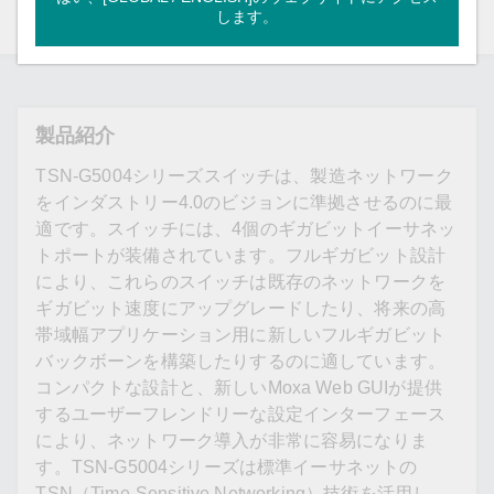
します。
概要
仕様
リソース
モデル
製品紹介
TSN-G5004シリーズスイッチは、製造ネットワーク
をインダストリー4.0のビジョンに準拠させるのに最
適です。スイッチには、4個のギガビットイーサネッ
トポートが装備されています。フルギガビット設計
により、これらのスイッチは既存のネットワークを
ギガビット速度にアップグレードしたり、将来の高
帯域幅アプリケーション用に新しいフルギガビット
バックボーンを構築したりするのに適しています。
コンパクトな設計と、新しいMoxa Web GUIが提供
するユーザーフレンドリーな設定インターフェース
により、ネットワーク導入が非常に容易になりま
す。TSN-G5004シリーズは標準イーサネットの
TSN（Time-Sensitive Networking）技術を活用し、