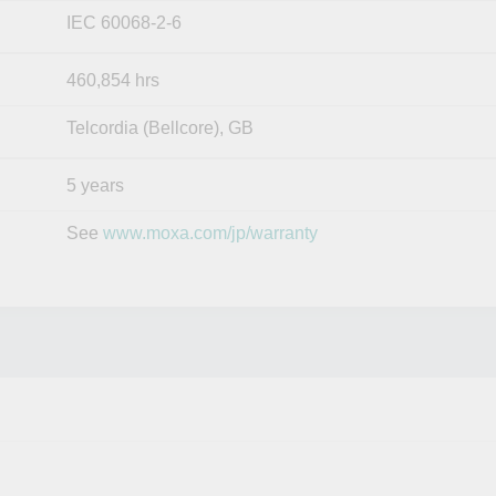
IEC 60068-2-6
460,854 hrs
Telcordia (Bellcore), GB
5 years
See
www.moxa.com/jp/warranty