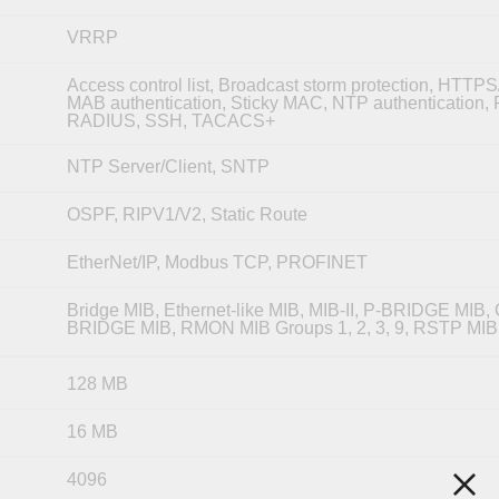
VRRP
Access control list, Broadcast storm protection, HTTP
MAB authentication, Sticky MAC, NTP authentication, P
RADIUS, SSH, TACACS+
NTP Server/Client, SNTP
OSPF, RIPV1/V2, Static Route
EtherNet/IP, Modbus TCP, PROFINET
Bridge MIB, Ethernet-like MIB, MIB-II, P-BRIDGE MIB, 
BRIDGE MIB, RMON MIB Groups 1, 2, 3, 9, RSTP MIB
128 MB
16 MB
4096