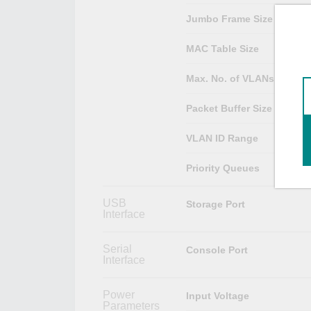
Jumbo Frame Size
MAC Table Size
Max. No. of VLANs
Packet Buffer Size
VLAN ID Range
Priority Queues
USB
Storage Port
Interface
Serial
Console Port
Interface
Power
Input Voltage
Parameters