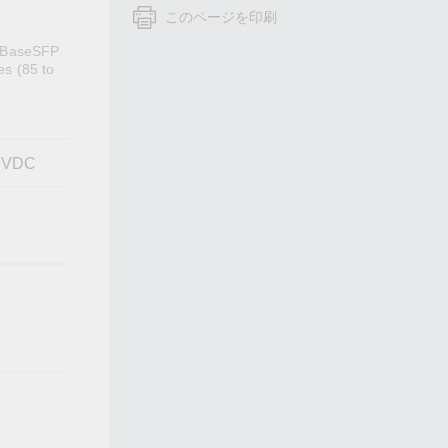
フォームよりお問い合わせください
このページを印刷
すべての製品を見る
00BaseSFP
es (85 to
0 VDC