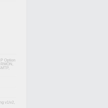
P Option
r, RMON,
SMTP,
ng v1/v2,