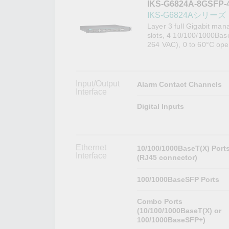
IKS-G6824A-8GSFP
こちらに
ネットワ
新着情報
IKS-G6824Aシリーズ
イアンス
Layer 3 full Gigabit ma
slots, 4 10/100/1000Bas
264 VAC), 0 to 60°C ope
Input/Output
Alarm Contact Channels
Interface
Digital Inputs
Ethernet
10/100/1000BaseT(X) Port
Interface
(RJ45 connector)
100/1000BaseSFP Ports
Combo Ports
(10/100/1000BaseT(X) or
100/1000BaseSFP+)