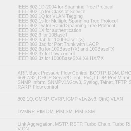
IEEE 802.1D-2004 for Spanning Tree Protocol
IEEE 802.1p for Class of Service
IEEE 802.1Q for VLAN Tagging
IEEE 802.1s for Multiple Spanning Tree Protocol
IEEE 802.1w for Rapid Spanning Tree Protocol
IEEE 802.1X for authentication
IEEE 802.3 for 10BaseT
IEEE 802.3ab for 1000BaseT(X)
IEEE 802.3ad for Port Trunk with LACP
IEEE 802.3u for 100BaseT(X) and 100BaseFX
IEEE 802.3x for flow control
IEEE 802.3z for 1000BaseSX/LX/LHX/ZX
ARP, Back Pressure Flow Control, BOOTP, DDM, DHC
66/67/82, DHCP Server/Client, IPv4, LLDP, Port Mirro
SNMP Inform, SNMPv1/v2c/v3, Syslog, Telnet, TFTP, 
RARP, Flow control
802.1Q, GMRP, GVRP, IGMP v1/v2/v3, QinQ VLAN
DVMRP, PIM-DM, PIM-SM, PIM-SSM
Link Aggregation, MSTP, RSTP, Turbo Chain, Turbo Ri
V-ON