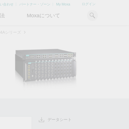
ログイン
い合わせ
パートナー・ゾーン
My Moxa
法
Moxaについて
824Aシリーズ
ィ
産業用コンピューティング
おすすめトピック
リソース
x86コンピュータ
文書ライブラリ
Armベースコンピュータ
ケーススタディ
キ
Moxa Japan合同会社
OTデータの秘密を解
電力の安定供
に
について
き明かす
るBESSソリ
パネルPC
記事ライブラリ
ン
さらなる市場拡大とサポート体
産業分野のデジタル変革を成功
Bハ
IIoTゲートウェイ
動画ライブラリ
制を強化すべく、2020年に日本
させるために、OTデータの秘密
リテ
よりクリーンで持
法人を設立
を解き明かす方法を学びましょ
アド
ルギー環境への移行
システムソフトウェア
う。
イブ
どのように貢献す
もっと詳しく知る
ださい。
もっと詳しく知る
もっと詳しく知
データシート