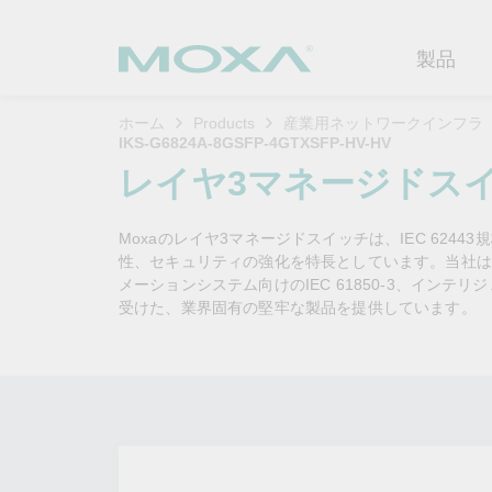
製品
ホーム
Products
産業用ネットワークインフラ
IKS-G6824A-8GSFP-4GTXSFP-HV-HV
産業用ネ
産業分野
製品サポ
連絡する
Moxaに
レイヤ3マネージドス
イーサネ
製造
ソフトウ
企業プロ
代理
Moxaのレイヤ3マネージドスイッチは、IEC 62
セキュア
鉄道
製品に関
イノベー
性、セキュリティの強化を特長としています。当社は、
OTデータの秘密を解
ソリ
（FAQ)
メーションシステム向けのIEC 61850-3、インテ
き明かす
無線AP/
電力
カスタマ
受けた、業界固有の堅牢な製品を提供しています。
セキュリ
産業分野のデジタル変革を成功
セルラーゲ
石油およ
サステナ
させるために、OTデータの秘密
ソフトウ
を解き明かす方法を学びましょ
イーサネ
海洋
ポリシー
う。
製品ライ
もっと詳しく知る
ネットワ
インテリ
コアバリ
セキュア
キャリア