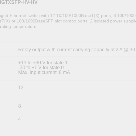
OPC UAソフトウェア
IIoT
-4GTXSFP-HV-HV
記載されていないMoxa製品に関するテクニカルサポートは、
ークセキュリティアプラ
およびイベント
IPカメラおよびビデオサーバー
naged Ethernet switch with 12 10/100/1000BaseT(X) ports, 8 100/10
eT(X) or 100/1000BaseSFP slot combo ports, 2 isolated power suppli
rating temperature
Relay output with current carrying capacity of 2 A @ 3
+13 to +30 V for state 1
-30 to +1 V for state 0
Max. input current: 8 mA
12
s
8
4