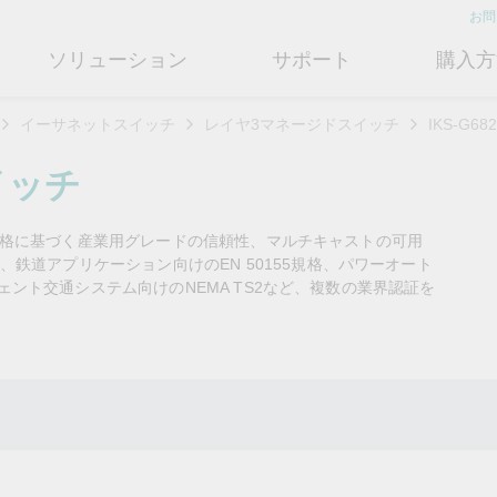
お問
ソリューション
サポート
購入方
イーサネットスイッチ
レイヤ3マネージドスイッチ
IKS-G6
ットワークインフラ
ート
ついて
産業用エッジコネクティビテ
テクノロジー
修理および保証
さらにMoxaについて知る
イッチ
ットスイッチ
ェアおよびドキュメント
フィール
シリアルデバイスサーバー
産業用ネットワークセキュリティ
製品修理サービス/RMA
店検索
営業担当へのお問い合わせ
443規格に基づく産業用グレードの信頼性、マルチキャストの可用
ルータ
するよくあるご質問
ションとマイルストーン
シリアルコンバータ
TSN
保証方針
鉄道アプリケーション向けのEN 50155規格、パワーオート
電力の安定供給を支え
情熱を新たな可能性に
OTネットワークセ
ューションパートナー (MJSP)
リジェント交通システム向けのNEMA TS2など、複数の業界認証を
るBESSソリューショ
ュリティを強化する
ブリッジ/クライアント
ーサクセス
プロトコルゲートウェイ
シングルペアイーサネット
共に成長し成功することが、最
ン
は
ティアドバイザリ
（SPE）
高の成果につながります。
ートウェイ/ルータ
びガス
ビリティ
USB to シリアルコンバータ/US
よりクリーンで持続可能なエネ
産業ネットワークのセキュ
もっと詳しく知る
ェアライセンス管理
ブ
Ethernet-APL
ルギー環境への移行をBESSが
ィ対策向上には、専門家の
ットメディアコンバータ
どのように貢献するのかご覧く
バイスが豊富な当社記事ラ
フサイクル管理ポリシー
マルチポートシリアルボード
ローカル5Gネットワーク
ださい。
ラリをご覧ください。
ーク管理ソフトウェア
ジェント交通
ューと行動規範
もっと詳しく知る
もっと詳しく知る
コントローラおよびI/O
OTデータ統合と活用
リモートアクセス