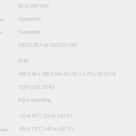
85 to 264 VAC
Supported
on
Supported
n
0.67/0.38 A @ 110/220 VAC
IP30
440 x 44 x 386.9 mm (17.32 x 1.73 x 15.23 in)
5100 g (11.25 lb)
Rack mounting
-10 to 60°C (14 to 140°F)
-40 to 75°C (-40 to 167°F)
kage