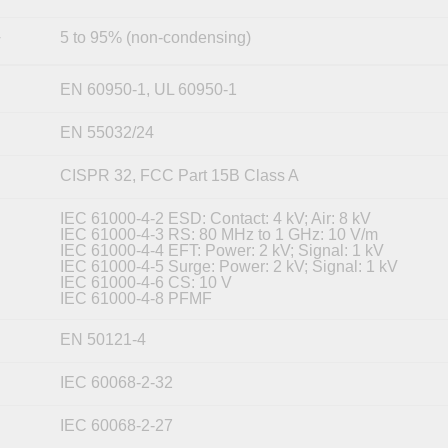
5 to 95% (non-condensing)
y
EN 60950-1, UL 60950-1
EN 55032/24
CISPR 32, FCC Part 15B Class A
IEC 61000-4-2 ESD: Contact: 4 kV; Air: 8 kV
IEC 61000-4-3 RS: 80 MHz to 1 GHz: 10 V/m
IEC 61000-4-4 EFT: Power: 2 kV; Signal: 1 kV
IEC 61000-4-5 Surge: Power: 2 kV; Signal: 1 kV
IEC 61000-4-6 CS: 10 V
IEC 61000-4-8 PFMF
EN 50121-4
IEC 60068-2-32
IEC 60068-2-27