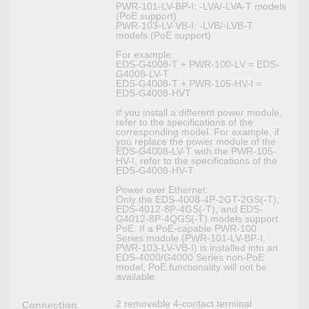
PWR-101-LV-BP-I: -LVA/-LVA-T models
(PoE support)
PWR-103-LV-VB-I: -LVB/-LVB-T
models (PoE support)
For example:
EDS-G4008-T + PWR-100-LV = EDS-
G4008-LV-T
EDS-G4008-T + PWR-105-HV-I =
EDS-G4008-HVT
If you install a different power module,
refer to the specifications of the
corresponding model. For example, if
you replace the power module of the
EDS-G4008-LV-T with the PWR-105-
HV-I, refer to the specifications of the
EDS-G4008-HV-T.
Power over Ethernet:
Only the EDS-4008-4P-2GT-2GS(-T),
EDS-4012-8P-4GS(-T), and EDS-
G4012-8P-4QGS(-T) models support
PoE. If a PoE-capable PWR-100
Series module (PWR-101-LV-BP-I,
PWR-103-LV-VB-I) is installed into an
EDS-4000/G4000 Series non-PoE
model, PoE functionality will not be
available.
2 removable 4-contact terminal
Connection