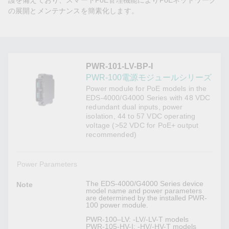
護を備えており、スマートPoE管理機能によりPoEネットワーク
の展開とメンテナンスを簡素化します。
PWR-101-LV-BP-I
PWR-100電源モジュールシリーズ
Power module for PoE models in the
EDS-4000/G4000 Series with 48 VDC
redundant dual inputs, power
isolation, 44 to 57 VDC operating
voltage (>52 VDC for PoE+ output
recommended)
Power Parameters
The EDS-4000/G4000 Series device
Note
model name and power parameters
are determined by the installed PWR-
100 power module.
PWR-100–LV: -LV/-LV-T models
PWR-105-HV-I: -HV/-HV-T models