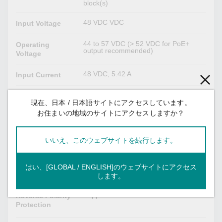
block(s)
48 VDC VDC
Input Voltage
44 to 57 VDC (> 52 VDC for PoE+
Operating
output recommended)
Voltage
48 VDC, 5.42 A
Input Current
Redundant dual inputs
No. of Power
現在、日本 / 日本語サイトにアクセスしています。
Inputs
お住まいの地域のサイトにアクセスしますか？
Max. 0.8 A @ 48 VDC (0.1 to 1 ms)
Inrush Current
(Max.)
いいえ、このウェブサイトを続行します。
Supported
Overload
Current
はい、[GLOBAL / ENGLISH]のウェブサイトにアクセス
Protection
します。
Supported
Reverse Polarity
Protection