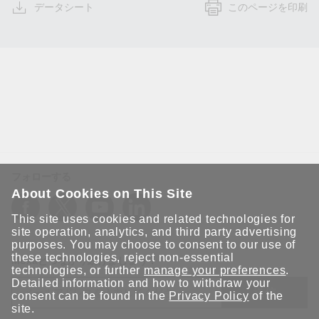
データシート
このページを印刷
フォローする
About Cookies on This Site
This site uses cookies and related technologies for
site operation, analytics, and third party advertising
purposes. You may choose to consent to our use of
these technologies, reject non-essential
Moxaとつながり続けましょう！
technologies, or further
manage your preferences
.
Detailed information and how to withdraw your
送信
consent can be found in the
Privacy Policy
of the
site.