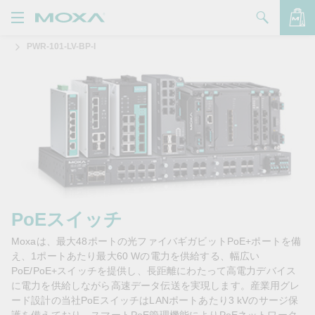
PWR-101-LV-BP-I
製品
ソリューション
バッグを見る
サポート
購入方法
Moxaについて
お問い合わせ
PoEスイッチ
Moxaは、最大48ポートの光ファイバギガビットPoE+ポートを備
パートナー・ゾーン
え、1ポートあたり最大60 Wの電力を供給する、幅広い
PoE/PoE+スイッチを提供し、長距離にわたって高電力デバイス
My Moxa
に電力を供給しながら高速データ伝送を実現します。産業用グレ
ード設計の当社PoEスイッチはLANポートあたり3 kVのサージ保