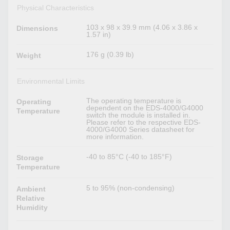
Physical Characteristics
103 x 98 x 39.9 mm (4.06 x 3.86 x
Dimensions
1.57 in)
176 g (0.39 lb)
Weight
Environmental Limits
The operating temperature is
Operating
dependent on the EDS-4000/G4000
Temperature
switch the module is installed in.
Please refer to the respective EDS-
4000/G4000 Series datasheet for
more information.
-40 to 85°C (-40 to 185°F)
Storage
Temperature
5 to 95% (non-condensing)
Ambient
Relative
Humidity