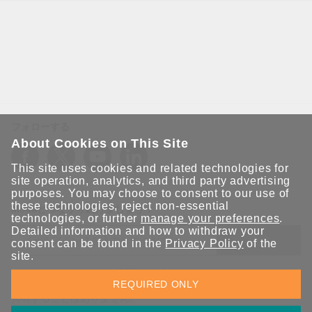
フォローする
About Cookies on This Site
This site uses cookies and related technologies for
site operation, analytics, and third party advertising
purposes. You may choose to consent to our use of
these technologies, reject non-essential
Moxaとつながり続けましょう！
technologies, or further
manage your preferences
.
Detailed information and how to withdraw your
送信
consent can be found in the
Privacy Policy
of the
site.
Moxaソリューションの最新アップデートにサインアップしま
REQUIRED ONLY
す。 Moxaではプライバシーを尊重しており、メールを他の人と
共有することはありません。