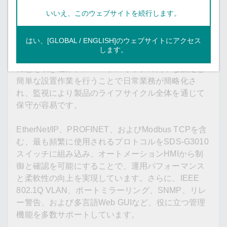
製品紹介
いいえ、このウェブサイトを続行します。
SDS-G3010スマートイーサネットスイッチは、IAエ
ンジニアやオートメーションマシンのメーカーが、
はい、[GLOBAL / ENGLISH]のウェブサイトにアクセス
インダストリー4.0のビジョンに準拠するための理想
します。
的な製品です。マシンやコントロールキャビネット
に息を吹き込み、スマートスイッチの簡単な設定と
簡単な設置作業を行うことで日常業務が簡略化さ
れ、監視により製品のライフサイクル全体を通じて
保守が容易です。
EtherNet/IP、PROFINET、およびModbus TCPを含
む、最も頻繁に使用されるプロトコルをSDS-G3010
スイッチに組み込み、オートメーションHMIから制
御と確認を可能にすることで、運用パフォーマンス
と柔軟性の向上を実現しています。さらに、IEEE
802.1Q VLAN、ポートミラーリング、SNMP、リレ
ー警告、および多言語Web GUIなど、役に立つ管理
機能を多数サポートしています。