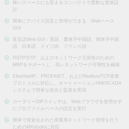
狭いスペースにも収まるコンパクトで柔軟な筐体設
計
簡単にデバイス設定と管理ができる、Webベース
GUI
多言語Web GUI：英語、繁体字中国語、簡体字中国
語、日本語、ドイツ語、フランス語
RSTP/STP、およびネットワーク冗長性のための
MRPをサポートし、高いネットワーク可用性を確保
EtherNet/IP、PROFINET、およびModbus/TCP産業
プロトコルに対応し、オートメーションHMI/SCADA
システムで簡単な統合と監視を実現
ロータリーDIPスイッチは、Webブラウザを使用せず
にプロファイルベースの設定を実行
簡単で視覚化された産業用ネットワーク管理を行う
ためのMXstudioに対応