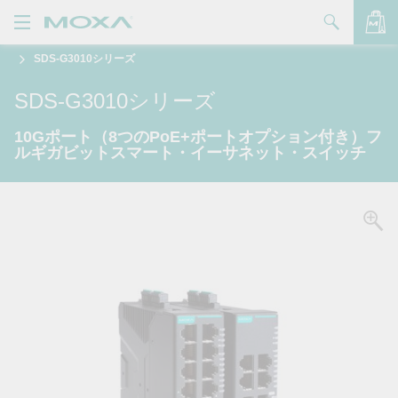
SDS-G3010シリーズ
製品
SDS-G3010シリーズ
ソリューション
バッグを見る
10Gポート（8つのPoE+ポートオプション付き）フ
サポート
ルギガビットスマート・イーサネット・スイッチ
購入方法
Moxaについて
お問い合わせ
パートナー・ゾーン
My Moxa