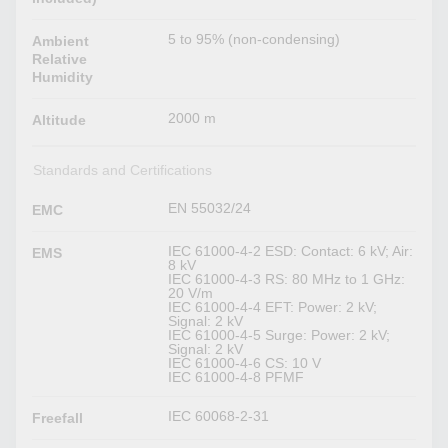
5 to 95% (non-condensing)
Ambient
Relative
Humidity
2000 m
Altitude
Standards and Certifications
EN 55032/24
EMC
IEC 61000-4-2 ESD: Contact: 6 kV; Air:
EMS
8 kV
IEC 61000-4-3 RS: 80 MHz to 1 GHz:
20 V/m
IEC 61000-4-4 EFT: Power: 2 kV;
Signal: 2 kV
IEC 61000-4-5 Surge: Power: 2 kV;
Signal: 2 kV
IEC 61000-4-6 CS: 10 V
IEC 61000-4-8 PFMF
IEC 60068-2-31
Freefall