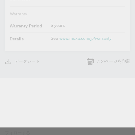
Warranty
5 years
Warranty Period
See
www.moxa.com/jp/warranty
Details
データシート
このページを印刷
フォローする