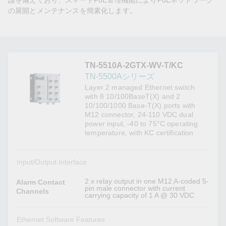
護を備えており、スマートPoE管理機能によりPoEネットワーク
の展開とメンテナンスを簡素化します。
TN-5510A-2GTX-WV-T/KC
TN-5500Aシリーズ
Layer 2 managed Ethernet switch
with 8 10/100BaseT(X) and 2
10/100/1000 Base-T(X) ports with
M12 connector, 24-110 VDC dual
power input, -40 to 75°C operating
temperature, with KC certification
Input/Output Interface
2 x relay output in one M12 A-coded 5-
Alarm Contact
pin male connector with current
Channels
carrying capacity of 1 A @ 30 VDC
Ethernet Software Features