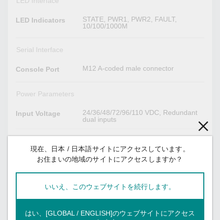
LED Interface
STATE, PWR1, PWR2, FAULT,
LED Indicators
10/100/1000M
Serial Interface
M12 A-coded male connector
Console Port
Power Parameters
24/36/48/72/96/110 VDC, Redundant
Input Voltage
dual inputs
16.8 to 137.5 VDC
Operating
Voltage
現在、日本 / 日本語サイトにアクセスしています。
お住まいの地域のサイトにアクセスしますか？
Supported
Overload
Current
いいえ、このウェブサイトを続行します。
Protection
M23 connector
Power
はい、[GLOBAL / ENGLISH]のウェブサイトにアクセス
Connector