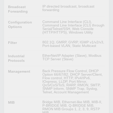
IP directed broadcast, broadcast
Broadcast
forwarding
Forwarding
Command Line Interface (CLI),
Configuration
Command Line Interface (CLI) through
Options
Serial/Telnet/SSH, Web Console
(HTTP/HTTPS), Windows Utility
802.1Q, GMRP, GVRP, IGMP v1/v2/v3,
Filter
Port-based VLAN, Static Multicast
EtherNet/IP Adapter (Slave), Modbus
Industrial
TCP Server (Slave)
Protocols
Back Pressure Flow Control, DHCP
Management
Option 66/67/82, DHCP Server/Client,
Flow control, HTTP, IPv4/IPv6,
IOxpress, LLDP, Port Mirror,
QoS/CoS/ToS, RARP, RMON, SMTP,
SNMP Inform, SNMP Trap, Syslog,
Telnet, Account Management
Bridge MIB, Ethernet-like MIB, MIB-II,
MIB
P-BRIDGE MIB, Q-BRIDGE MIB,
RMON MIB Groups 1, 2, 3, 9, RSTP
MIB