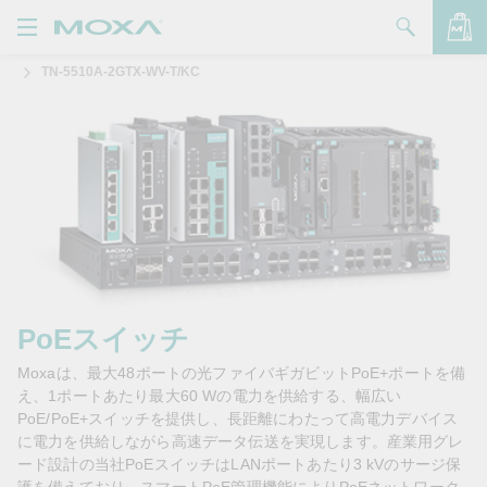
TN-5510A-2GTX-WV-T/KC
製品
ソリューション
バッグを見る
サポート
購入方法
Moxaについて
お問い合わせ
PoEスイッチ
Moxaは、最大48ポートの光ファイバギガビットPoE+ポートを備
パートナー・ゾーン
え、1ポートあたり最大60 Wの電力を供給する、幅広い
PoE/PoE+スイッチを提供し、長距離にわたって高電力デバイス
My Moxa
に電力を供給しながら高速データ伝送を実現します。産業用グレ
ード設計の当社PoEスイッチはLANポートあたり3 kVのサージ保