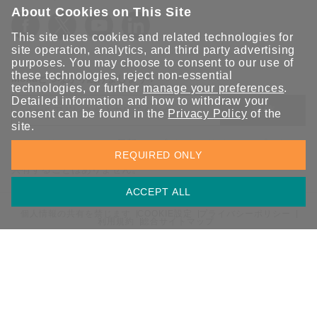
About Cookies on This Site
This site uses cookies and related technologies for
site operation, analytics, and third party advertising
purposes. You may choose to consent to our use of
these technologies, reject non-essential
Moxaとつながり続けましょう！
technologies, or further
manage your preferences
.
Detailed information and how to withdraw your
送信
consent can be found in the
Privacy Policy
of the
site.
Moxaソリューションの最新アップデートにサインアップしま
REQUIRED ONLY
す。 Moxaではプライバシーを尊重しており、メールを他の人と
共有することはありません。
ACCEPT ALL
個人情報の共有を禁じます
COOKIE設定
プライバシーポリシー
利用規約
総合サイトマップ
© 2026 Moxa Inc. All rights reserved.
日本 / 日本語