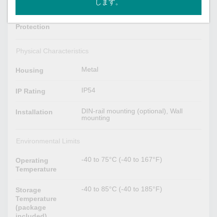
します。
Supported
Reverse Polarity
Protection
Physical Characteristics
Metal
Housing
IP54
IP Rating
DIN-rail mounting (optional), Wall
Installation
mounting
Environmental Limits
-40 to 75°C (-40 to 167°F)
Operating
Temperature
-40 to 85°C (-40 to 185°F)
Storage
Temperature
(package
included)