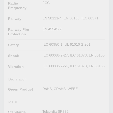
FCC
Radio
Frequency
EN 50121-4, EN 50155, IEC 60571
Railway
EN 45545-2
Railway Fire
Protection
IEC 60950-1, UL 61010-2-201
Safety
IEC 60068-2-27, IEC 61373, EN 50155
Shock
IEC 60068-2-64, IEC 61373, EN 50155
Vibration
Declaration
RoHS, CRoHS, WEEE
Green Product
MTBF
Telcordia SR332
Standards