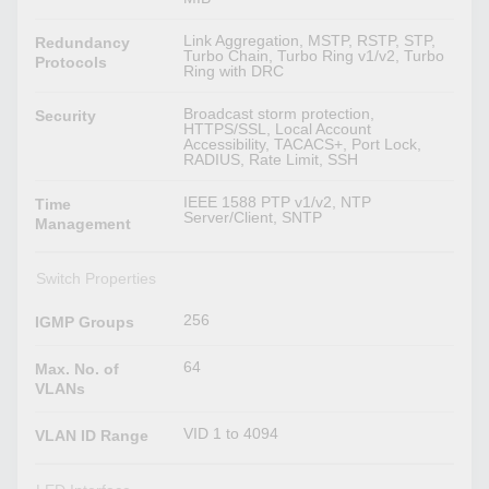
Link Aggregation, MSTP, RSTP, STP,
Redundancy
Turbo Chain, Turbo Ring v1/v2, Turbo
Protocols
Ring with DRC
Broadcast storm protection,
Security
HTTPS/SSL, Local Account
Accessibility, TACACS+, Port Lock,
RADIUS, Rate Limit, SSH
IEEE 1588 PTP v1/v2, NTP
Time
Server/Client, SNTP
Management
Switch Properties
256
IGMP Groups
64
Max. No. of
VLANs
VID 1 to 4094
VLAN ID Range