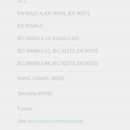
FCC
EN 50121-4, EN 50155, IEC 60571
EN 45545-2
IEC 60950-1, UL 61010-2-201
IEC 60068-2-27, IEC 61373, EN 50155
IEC 60068-2-64, IEC 61373, EN 50155
RoHS, CRoHS, WEEE
Telcordia SR332
5 years
See
www.moxa.com/jp/warranty