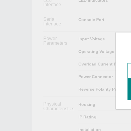
LED Indicators
Interface
Serial
Console Port
Interface
Power
Input Voltage
Parameters
Operating Voltage
Overload Current Protecti
Power Connector
Reverse Polarity Protectio
Physical
Housing
Characteristics
IP Rating
Installation