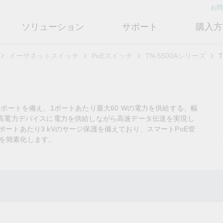
お問
ソリューション
サポート
購入方
イーサネットスイッチ
PoEスイッチ
TN-5500Aシリーズ
T
ットワークインフラ
ート
ついて
産業用エッジコネクティビテ
テクノロジー
修理および保証
さらにMoxaについて知る
ットスイッチ
ェアおよびドキュメント
フィール
シリアルデバイスサーバー
産業用ネットワークセキュリティ
製品修理サービス/RMA
店検索
営業担当へのお問い合わせ
E+ポートを備え、1ポートあたり最大60 Wの電力を供給する、幅
ルータ
するよくあるご質問
ションとマイルストーン
シリアルコンバータ
TSN
保証方針
って高電力デバイスに電力を供給しながら高速データ伝送を実現し
電力の安定供給を支え
情熱を新たな可能性に
OTネットワークセ
ューションパートナー (MJSP)
ポートあたり3 kVのサージ保護を備えており、スマートPoE管
るBESSソリューショ
ュリティを強化する
ブリッジ/クライアント
ーサクセス
プロトコルゲートウェイ
シングルペアイーサネット
共に成長し成功することが、最
スを簡素化します。
ン
は
ティアドバイザリ
（SPE）
高の成果につながります。
ートウェイ/ルータ
びガス
ビリティ
USB to シリアルコンバータ/US
よりクリーンで持続可能なエネ
産業ネットワークのセキュ
もっと詳しく知る
ェアライセンス管理
ブ
Ethernet-APL
ルギー環境への移行をBESSが
ィ対策向上には、専門家の
ットメディアコンバータ
どのように貢献するのかご覧く
バイスが豊富な当社記事ラ
フサイクル管理ポリシー
マルチポートシリアルボード
ローカル5Gネットワーク
ださい。
ラリをご覧ください。
ーク管理ソフトウェア
ジェント交通
ューと行動規範
もっと詳しく知る
もっと詳しく知る
コントローラおよびI/O
OTデータ統合と活用
リモートアクセス