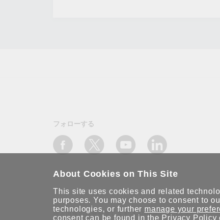
フォローする
About Cookies on This Site
This site uses cookies and related technolog
purposes. You may choose to consent to our
technologies, or further
manage your prefe
個人情報の共有を禁じます
COOKIE設定
プライバシー
consent can be found in the
Privacy Policy