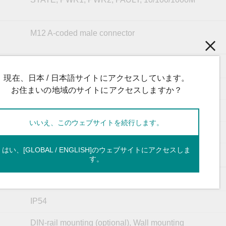
M12 A-coded male connector
24/36/48/72/96/110 VDC, Redundant dual inputs
現在、日本 / 日本語サイトにアクセスしています。
16.8 to 137.5 VDC
お住まいの地域のサイトにアクセスしますか？
Supported
on
いいえ、このウェブサイトを続行します。
M23 connector
はい、[GLOBAL / ENGLISH]のウェブサイトにアクセスしま
Supported
n
す。
Metal
IP54
DIN-rail mounting (optional), Wall mounting