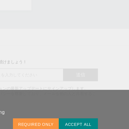
り続けましょう！
送信
ションの最新アップデートにサインアップします。
バッグを見る
イバシーを尊重しており、メールを他の人と共有するこ
。
ing
REQUIRED ONLY
ACCEPT ALL
日本 / 日本語