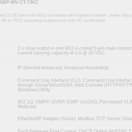
OPC UAソフトウェア
IIoT
XBP-WV-CT-T/KC
記載されていないMoxa製品に関するテクニカルサポートは、
ークセキュリティアプラ
およびイベント
IPカメラおよびビデオサーバー
and 2 GE ports with M12 connector with bypass function, power input
-40 to 75°C operating temperature with KC certification
2 x relay output in one M12 A-coded 5-pin male connec
current carrying capacity of 1 A @ 30 VDC
IP directed broadcast, broadcast forwarding
Command Line Interface (CLI), Command Line Interfac
through Serial/Telnet/SSH, Web Console (HTTP/HTTP
Windows Utility
802.1Q, GMRP, GVRP, IGMP v1/v2/v3, Port-based VLAN
Multicast
EtherNet/IP Adapter (Slave), Modbus TCP Server (Sla
Back Pressure Flow Control, DHCP Option 66/67/82,