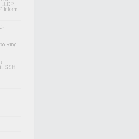
, LLDP,
 Inform,
Q-
rbo Ring
t
it, SSH