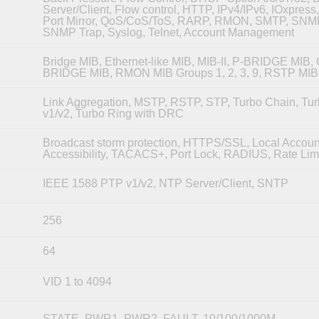
Server/Client, Flow control, HTTP, IPv4/IPv6, IOxpress
Port Mirror, QoS/CoS/ToS, RARP, RMON, SMTP, SNMP
SNMP Trap, Syslog, Telnet, Account Management
Bridge MIB, Ethernet-like MIB, MIB-II, P-BRIDGE MIB, 
BRIDGE MIB, RMON MIB Groups 1, 2, 3, 9, RSTP MIB
Link Aggregation, MSTP, RSTP, STP, Turbo Chain, Tu
v1/v2, Turbo Ring with DRC
Broadcast storm protection, HTTPS/SSL, Local Accoun
Accessibility, TACACS+, Port Lock, RADIUS, Rate Lim
IEEE 1588 PTP v1/v2, NTP Server/Client, SNTP
256
64
VID 1 to 4094
STATE, PWR1, PWR2, FAULT, 10/100/1000M