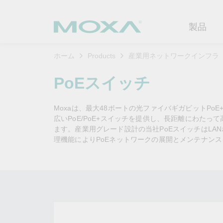
製品
ホーム
Products
産業用ネットワークインフラ
産業用ネ
産業分野
製品サポ
連絡する
Moxaに
PoEスイッチ
イーサネ
製造
ソフトウ
企業プロ
代理
Moxaは、最大48ポートの光ファイバギガビットPo
セキュア
鉄道
製品に関
イノベー
広いPoE/PoE+スイッチを提供し、長距離にわた
OTデータの秘密を解
ソリ
（FAQ)
ます。産業用グレード設計の当社PoEスイッチはLAN
き明かす
無線AP/
電力
カスタマ
理機能によりPoEネットワークの展開とメンテナン
セキュリ
産業分野のデジタル変革を成功
セルラーゲ
石油およ
サステナ
させるために、OTデータの秘密
ソフトウ
を解き明かす方法を学びましょ
イーサネ
海洋
ポリシー
う。
製品ライ
もっと詳しく知る
ネットワ
インテリ
コアバリ
セキュア
キャリア