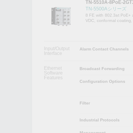
TN-5510A-8PoE-2GT
こちらに
ネットワ
新着情報
TN-5500Aシリーズ
イアンス
8 FE with 802.3at PoE+ 
VDC, conformal coating, 
Input/Output
Alarm Contact Channels
Interface
Ethernet
Broadcast Forwarding
Software
Features
Configuration Options
Filter
Industrial Protocols
Management