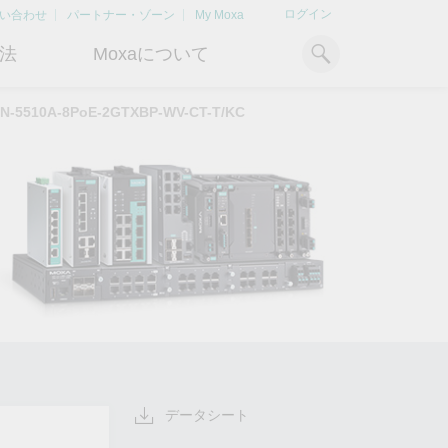
ログイン
い合わせ
パートナー・ゾーン
My Moxa
法
Moxaについて
N-5510A-8PoE-2GTXBP-WV-CT-T/KC
ィ
産業用コンピューティング
おすすめトピック
リソース
x86コンピュータ
文書ライブラリ
Armベースコンピュータ
ケーススタディ
キ
Moxa Japan合同会社
OTデータの秘密を解
電力の安定供
に
について
き明かす
るBESSソリ
パネルPC
記事ライブラリ
ン
さらなる市場拡大とサポート体
産業分野のデジタル変革を成功
Bハ
IIoTゲートウェイ
動画ライブラリ
制を強化すべく、2020年に日本
させるために、OTデータの秘密
リテ
よりクリーンで持
法人を設立
を解き明かす方法を学びましょ
アド
ルギー環境への移行
システムソフトウェア
う。
イブ
どのように貢献す
もっと詳しく知る
ださい。
もっと詳しく知る
もっと詳しく知
データシート