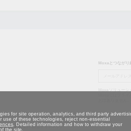
Moxaとつなが
Moxaソリュー
Moxaではプラ
とはありません
ies for site operation, analytics, and third party advertis
 use of these technologies, reject non-essential
rences
. Detailed information and how to withdraw your
ポリシー
利用規約
総合サイトマップ
of the site.