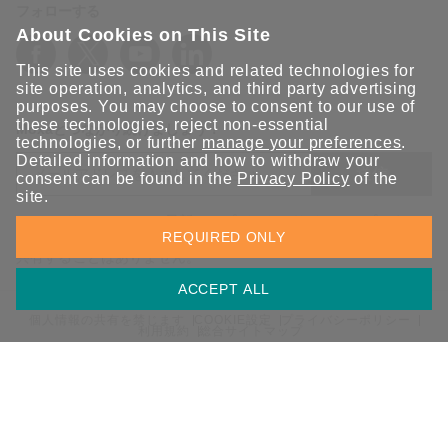
フォローする
About Cookies on This Site
This site uses cookies and related technologies for
site operation, analytics, and third party advertising
purposes. You may choose to consent to our use of
these technologies, reject non-essential
Moxaとつながり続けましょう！
technologies, or further
manage your preferences
.
Detailed information and how to withdraw your
送信
consent can be found in the
Privacy Policy
of the
site.
Moxaソリューションの最新アップデートにサインアップしま
REQUIRED ONLY
す。 Moxaではプライバシーを尊重しており、メールを他の人と
共有することはありません。
ACCEPT ALL
個人情報の共有を禁じます
COOKIE設定
プライバシーポリシー
利用規約
総合サイトマップ
© 2026 Moxa Inc. All rights reserved.
日本 / 日本語