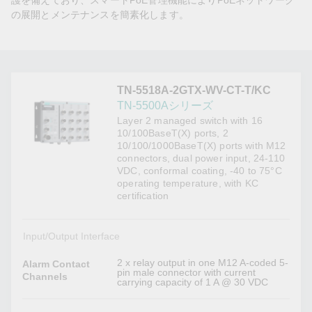
護を備えており、スマートPoE管理機能によりPoEネットワーク
の展開とメンテナンスを簡素化します。
TN-5518A-2GTX-WV-CT-T/KC
TN-5500Aシリーズ
Layer 2 managed switch with 16
10/100BaseT(X) ports, 2
10/100/1000BaseT(X) ports with M12
connectors, dual power input, 24-110
VDC, conformal coating, -40 to 75°C
operating temperature, with KC
certification
Input/Output Interface
2 x relay output in one M12 A-coded 5-
Alarm Contact
pin male connector with current
Channels
carrying capacity of 1 A @ 30 VDC