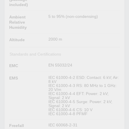
included)
5 to 95% (non-condensing)
Ambient
Relative
Humidity
2000 m
Altitude
Standards and Certifications
EN 55032/24
EMC
IEC 61000-4-2 ESD: Contact: 6 kV; Air:
EMS
8 kV
IEC 61000-4-3 RS: 80 MHz to 1 GHz:
20 V/m
IEC 61000-4-4 EFT: Power: 2 kV;
Signal: 2 kV
IEC 61000-4-5 Surge: Power: 2 kV;
Signal: 2 kV
IEC 61000-4-6 CS: 10 V
IEC 61000-4-8 PFMF
IEC 60068-2-31
Freefall