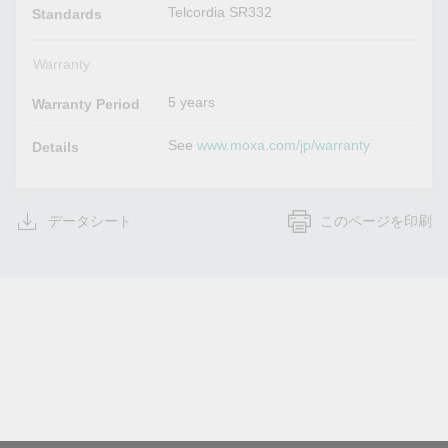
Telcordia SR332
Standards
Warranty
5 years
Warranty Period
See
www.moxa.com/jp/warranty
Details
データシート
このページを印刷