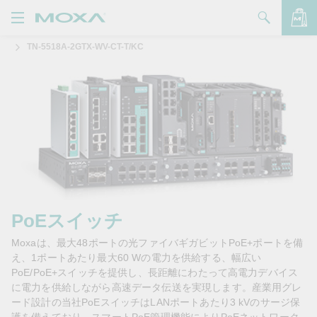
TN-5518A-2GTX-WV-CT-T/KC
製品
ソリューション
バッグを見る
サポート
購入方法
Moxaについて
お問い合わせ
PoEスイッチ
Moxaは、最大48ポートの光ファイバギガビットPoE+ポートを備
パートナー・ゾーン
え、1ポートあたり最大60 Wの電力を供給する、幅広い
PoE/PoE+スイッチを提供し、長距離にわたって高電力デバイス
My Moxa
に電力を供給しながら高速データ伝送を実現します。産業用グレ
ード設計の当社PoEスイッチはLANポートあたり3 kVのサージ保