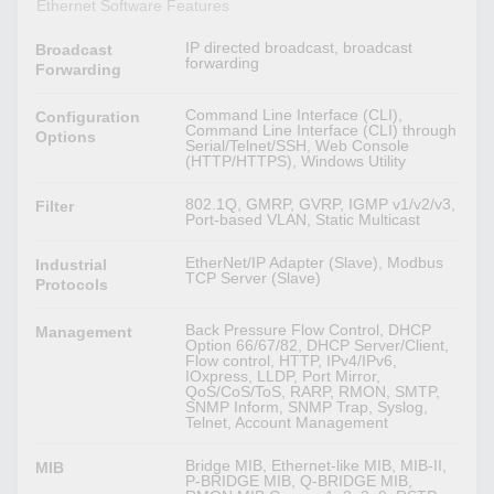
Ethernet Software Features
IP directed broadcast, broadcast
Broadcast
forwarding
Forwarding
Command Line Interface (CLI),
Configuration
Command Line Interface (CLI) through
Options
Serial/Telnet/SSH, Web Console
(HTTP/HTTPS), Windows Utility
802.1Q, GMRP, GVRP, IGMP v1/v2/v3,
Filter
Port-based VLAN, Static Multicast
EtherNet/IP Adapter (Slave), Modbus
Industrial
TCP Server (Slave)
Protocols
Back Pressure Flow Control, DHCP
Management
Option 66/67/82, DHCP Server/Client,
Flow control, HTTP, IPv4/IPv6,
IOxpress, LLDP, Port Mirror,
QoS/CoS/ToS, RARP, RMON, SMTP,
SNMP Inform, SNMP Trap, Syslog,
Telnet, Account Management
Bridge MIB, Ethernet-like MIB, MIB-II,
MIB
P-BRIDGE MIB, Q-BRIDGE MIB,