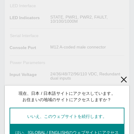
LED Interface
STATE, PWR1, PWR2, FAULT,
LED Indicators
10/100/1000M
Serial Interface
M12 A-coded male connector
Console Port
Power Parameters
24/36/48/72/96/110 VDC, Redundant
Input Voltage
dual inputs
16.8 to 137.5 VDC
Operating
現在、日本 / 日本語サイトにアクセスしています。
Voltage
お住まいの地域のサイトにアクセスしますか？
Supported
Overload
Current
いいえ、このウェブサイトを続行します。
Protection
M23 connector
Power
はい、[GLOBAL / ENGLISH]のウェブサイトにアクセス