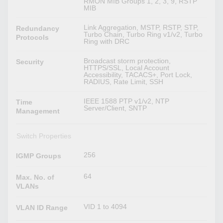
RMON MIB Groups 1, 2, 3, 9, RSTP
MIB
Link Aggregation, MSTP, RSTP, STP,
Redundancy
Turbo Chain, Turbo Ring v1/v2, Turbo
Protocols
Ring with DRC
Broadcast storm protection,
Security
HTTPS/SSL, Local Account
Accessibility, TACACS+, Port Lock,
RADIUS, Rate Limit, SSH
IEEE 1588 PTP v1/v2, NTP
Time
Server/Client, SNTP
Management
Switch Properties
256
IGMP Groups
64
Max. No. of
VLANs
VID 1 to 4094
VLAN ID Range