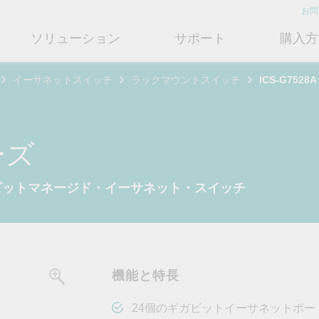
お問
ソリューション
サポート
購入方
イーサネットスイッチ
ラックマウントスイッチ
ICS-G752
ットワークインフラ
ート
ついて
産業用エッジコネクティビテ
テクノロジー
修理および保証
さらにMoxaについて知る
ットスイッチ
ェアおよびドキュメント
フィール
シリアルデバイスサーバー
産業用ネットワークセキュリティ
製品修理サービス/RMA
店検索
営業担当へのお問い合わせ
ーズ
ルータ
するよくあるご質問
ションとマイルストーン
シリアルコンバータ
TSN
保証方針
電力の安定供給を支え
情熱を新たな可能性に
OTネットワークセ
ューションパートナー (MJSP)
ギガビットマネージド・イーサネット・スイッチ
るBESSソリューショ
ュリティを強化する
ブリッジ/クライアント
ーサクセス
プロトコルゲートウェイ
シングルペアイーサネット
共に成長し成功することが、最
ン
は
ティアドバイザリ
（SPE）
高の成果につながります。
ートウェイ/ルータ
びガス
ビリティ
USB to シリアルコンバータ/US
よりクリーンで持続可能なエネ
産業ネットワークのセキュ
もっと詳しく知る
ェアライセンス管理
ブ
Ethernet-APL
ルギー環境への移行をBESSが
ィ対策向上には、専門家の
ットメディアコンバータ
どのように貢献するのかご覧く
バイスが豊富な当社記事ラ
フサイクル管理ポリシー
マルチポートシリアルボード
ローカル5Gネットワーク
ださい。
ラリをご覧ください。
機能と特長
ーク管理ソフトウェア
ジェント交通
ューと行動規範
もっと詳しく知る
もっと詳しく知る
コントローラおよびI/O
OTデータ統合と活用
リモートアクセス
24個のギガビットイーサネットポー