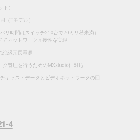
フォームよりお問い合わせください
ット）
すべての製品を見る
範囲（Tモデル）
in（リカバリ時間はスイッチ250台で20ミリ秒未満）
MSTPでネットワーク冗長性を実現
囲の絶縁冗長電源
管理を行うためのMXstudioに対応
ルチキャストデータとビデオネットワークの回