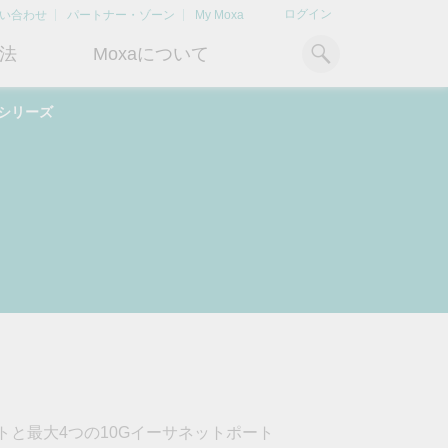
ログイン
い合わせ
パートナー・ゾーン
My Moxa
法
Moxaについて
8Aシリーズ
ィ
産業用コンピューティング
おすすめトピック
リソース
x86コンピュータ
文書ライブラリ
Armベースコンピュータ
ケーススタディ
キ
Moxa Japan合同会社
OTデータの秘密を解
電力の安定供
に
について
き明かす
るBESSソリ
パネルPC
記事ライブラリ
ン
さらなる市場拡大とサポート体
産業分野のデジタル変革を成功
Bハ
IIoTゲートウェイ
動画ライブラリ
制を強化すべく、2020年に日本
させるために、OTデータの秘密
リテ
よりクリーンで持
法人を設立
を解き明かす方法を学びましょ
アド
ルギー環境への移行
システムソフトウェア
う。
イブ
どのように貢献す
もっと詳しく知る
ださい。
もっと詳しく知る
もっと詳しく知
トと最大4つの10Gイーサネットポート