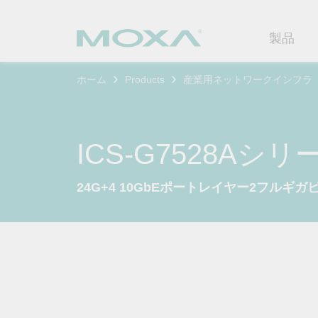
製品
ホーム
Products
産業用ネットワークインフラ
産業用ネ
産業分野
製品サポ
連絡する
Moxaに
イーサネ
製造
ソフトウ
企業プロ
代理
ICS-G7528Aシリ
セキュア
鉄道
製品に関
イノベー
OTデータの秘密を解
ソリ
（FAQ)
24G+4 10GbEポートレイヤー2フル
き明かす
無線AP/
電力
カスタマ
セキュリ
産業分野のデジタル変革を成功
セルラーゲ
石油およ
サステナ
させるために、OTデータの秘密
ソフトウ
を解き明かす方法を学びましょ
イーサネ
海洋
ポリシー
う。
製品ライ
もっと詳しく知る
ネットワ
インテリ
コアバリ
セキュア
キャリア