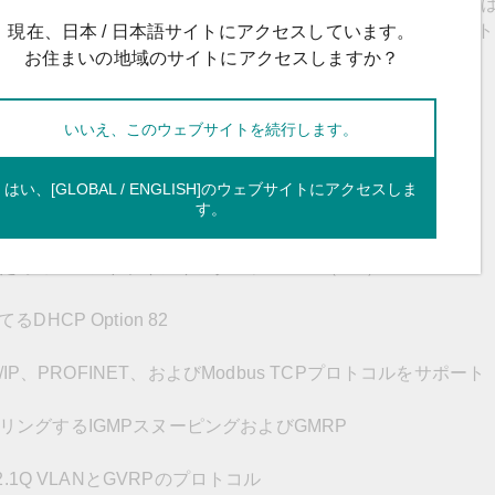
ばやく転送する機能を実現します。このファンレススイッチは、T
STPの冗長性技術をサポートし、絶縁冗長電源を完備し、これによりネッ
現在、日本 / 日本語サイトにアクセスしています。
向上させます。
お住まいの地域のサイトにアクセスしますか？
いいえ、このウェブサイトを続行します。
はい、[GLOBAL / ENGLISH]のウェブサイトにアクセスしま
す。
ためのコマンドラインインターフェース（CLI）
HCP Option 82
IP、PROFINET、およびModbus TCPプロトコルをサポート
ングするIGMPスヌーピングおよびGMRP
.1Q VLANとGVRPのプロトコル