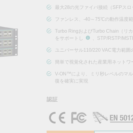
OPC UAソフトウェア
IIoT
記載されていないMoxa製品に関するテクニカルサポートは、
ークセキュリティアプラ
およびイベント
最大28の光ファイバ接続（SFPスロ
IPカメラおよびビデオサーバー
ファンレス、-40～75℃の動作温度
Turbo RingおよびTurbo Cha
をサポートし
、STP/RSTP/
ユニバーサル110/220 VAC電力範
簡単で視覚化された産業用ネットワーク
V-ON™により、ミリ秒レベルのマ
復を確実に実現
認証