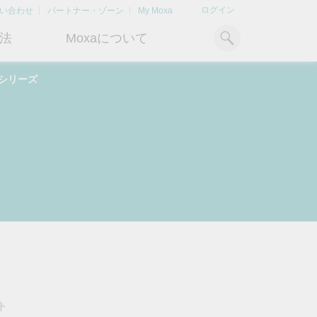
ログイン
い合わせ
パートナー・ゾーン
My Moxa
法
Moxaについて
4Aシリーズ
ィ
産業用コンピューティング
おすすめトピック
リソース
x86コンピュータ
文書ライブラリ
Armベースコンピュータ
ケーススタディ
キ
Moxa Japan合同会社
OTデータの秘密を解
電力の安定供
に
について
き明かす
るBESSソリ
パネルPC
記事ライブラリ
ン
さらなる市場拡大とサポート体
産業分野のデジタル変革を成功
Bハ
IIoTゲートウェイ
動画ライブラリ
制を強化すべく、2020年に日本
させるために、OTデータの秘密
リテ
よりクリーンで持
法人を設立
を解き明かす方法を学びましょ
アド
ルギー環境への移行
システムソフトウェア
う。
イブ
どのように貢献す
もっと詳しく知る
ださい。
もっと詳しく知る
もっと詳しく知
ト