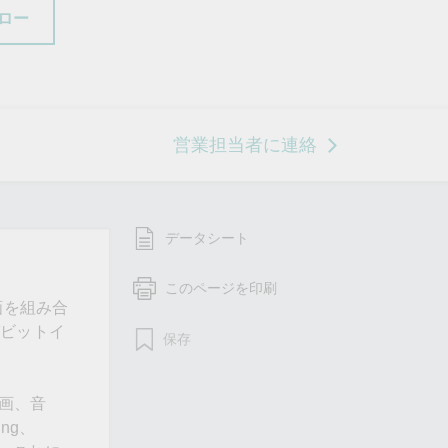
ロー
営業担当者に連絡
データシート
このページを印刷
画を組み合
ガビットイ
保存
動画、音
ng、