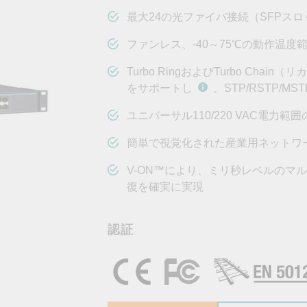
OPC UAソフトウェア
IIoT
記載されていないMoxa製品に関するテクニカルサポートは、
ークセキュリティアプラ
およびイベント
最大24の光ファイバ接続（SFPスロ
IPカメラおよびビデオサーバー
ファンレス、-40～75℃の動作温度
Turbo RingおよびTurbo Cha
をサポートし
、STP/RSTP/
ユニバーサル110/220 VAC電力範
簡単で視覚化された産業用ネットワーク
V-ON™により、ミリ秒レベルのマ
復を確実に実現
認証