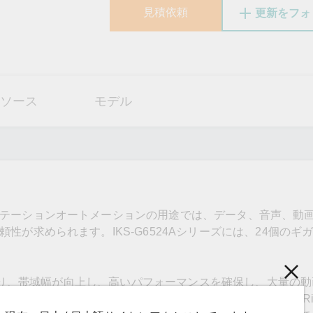
見積依頼
更新をフォ
ソース
モデル
テーションオートメーションの用途では、データ、音声、動
が求められます。IKS-G6524Aシリーズには、24個のギ
能により、帯域幅が向上し、高いパフォーマンスを確保し、大量の
く転送する機能を実現します。このスイッチは、Turbo Ri