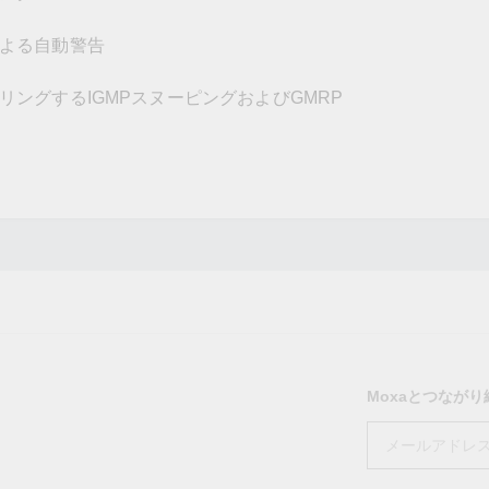
よる自動警告
ングするIGMPスヌーピングおよびGMRP
Moxaとつなが