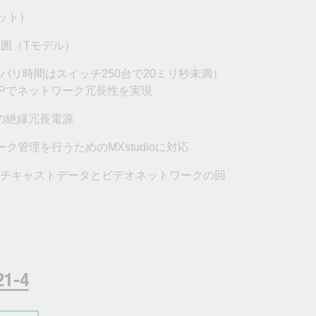
フォームよりお問い合わせください
ット）
すべての製品を見る
範囲（Tモデル）
in（リカバリ時間はスイッチ250台で20ミリ秒未満）
MSTPでネットワーク冗長性を実現
囲の絶縁冗長電源
管理を行うためのMXstudioに対応
ルチキャストデータとビデオネットワークの回