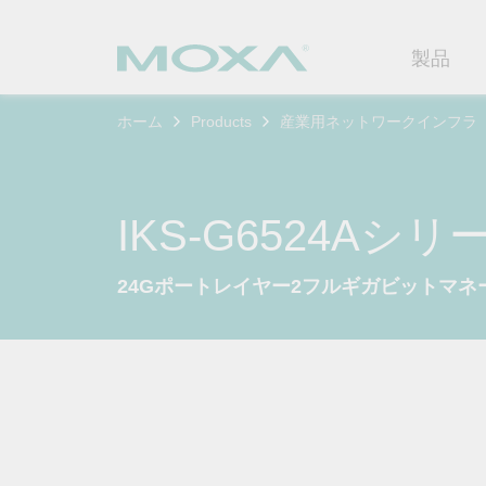
製品
ホーム
Products
産業用ネットワークインフラ
産業用ネ
産業分野
製品サポ
連絡する
Moxaに
イーサネ
製造
ソフトウ
企業プロ
代理
IKS-G6524Aシリ
セキュア
鉄道
製品に関
イノベー
OTデータの秘密を解
ソリ
（FAQ)
24Gポートレイヤー2フルギガビットマ
き明かす
無線AP/
電力
カスタマ
セキュリ
産業分野のデジタル変革を成功
セルラーゲ
石油およ
サステナ
させるために、OTデータの秘密
ソフトウ
を解き明かす方法を学びましょ
イーサネ
海洋
ポリシー
う。
製品ライ
もっと詳しく知る
ネットワ
インテリ
コアバリ
セキュア
キャリア