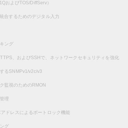
QおよびTOS/DiffServ）
と統合するためのデジタル入力
キング
.1x、HTTPS、およびSSHで、ネットワークセキュリティを強化
NMPv1/v2c/v3
ク監視のためのRMON
管理
Cアドレスによるポートロック機能
ング