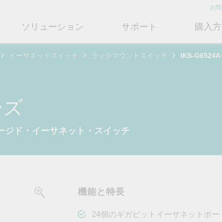
お問
ソリューション
サポート
購入方
イーサネットスイッチ
ラックマウントスイッチ
IKS-G652
ットワークインフラ
ート
ついて
産業用エッジコネクティビテ
テクノロジー
修理および保証
さらにMoxaについて知る
ットスイッチ
ェアおよびドキュメント
フィール
シリアルデバイスサーバー
産業用ネットワークセキュリティ
製品修理サービス/RMA
店検索
営業担当へのお問い合わせ
ーズ
ルータ
するよくあるご質問
ションとマイルストーン
シリアルコンバータ
TSN
保証方針
電力の安定供給を支え
情熱を新たな可能性に
OTネットワークセ
ューションパートナー (MJSP)
ネージド・イーサネット・スイッチ
るBESSソリューショ
ュリティを強化する
ブリッジ/クライアント
ーサクセス
プロトコルゲートウェイ
シングルペアイーサネット
共に成長し成功することが、最
ン
は
ティアドバイザリ
（SPE）
高の成果につながります。
ートウェイ/ルータ
びガス
ビリティ
USB to シリアルコンバータ/US
よりクリーンで持続可能なエネ
産業ネットワークのセキュ
もっと詳しく知る
ェアライセンス管理
ブ
Ethernet-APL
ルギー環境への移行をBESSが
ィ対策向上には、専門家の
ットメディアコンバータ
どのように貢献するのかご覧く
バイスが豊富な当社記事ラ
フサイクル管理ポリシー
マルチポートシリアルボード
ローカル5Gネットワーク
ださい。
ラリをご覧ください。
機能と特長
ーク管理ソフトウェア
ジェント交通
ューと行動規範
もっと詳しく知る
もっと詳しく知る
コントローラおよびI/O
OTデータ統合と活用
リモートアクセス
24個のギガビットイーサネットポー