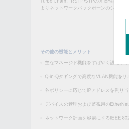
Turbo Chain、RSTP/STPの冗
よりネットワークバックボーンのシステム
その他の機能とメリット
主なマネージド機能をすばやく設定する
Q-in-Qタギングで高度なVLAN機能を
各ポリシーに応じてIPアドレスを割り当てるD
デバイスの管理および監視用のEtherNet/
ネットワーク計画を容易にするIEEE 802