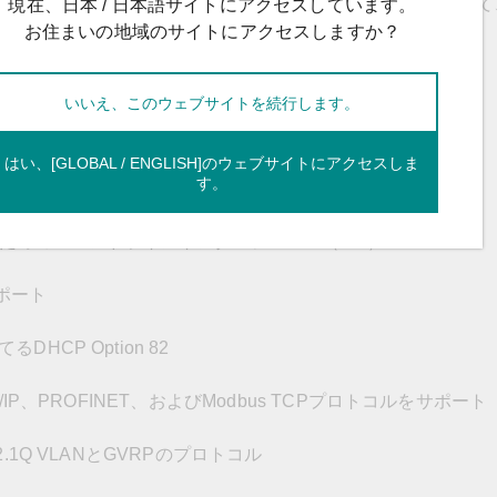
長性技術をサポートし、ファンレスであり、絶縁冗長電源を完備してい
現在、日本 / 日本語サイトにアクセスしています。
の信頼性と可用性を向上します。
お住まいの地域のサイトにアクセスしますか？
いいえ、このウェブサイトを続行します。
はい、[GLOBAL / ENGLISH]のウェブサイトにアクセスしま
す。
ためのコマンドラインインターフェース（CLI）
サポート
HCP Option 82
IP、PROFINET、およびModbus TCPプロトコルをサポート
.1Q VLANとGVRPのプロトコル