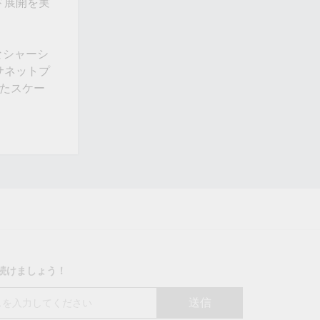
ド展開を実
なシャーシ
サネットプ
えたスケー
り続けましょう！
送信