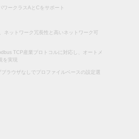
フォームよりお問い合わせください
LのパワークラスAとCをサポート
すべての製品を見る
トし、ネットワーク冗長性と高いネットワーク可
よびModbus TCP産業プロトコルに対応し、オートメ
視を実現
ブブラウザなしでプロファイルベースの設定選