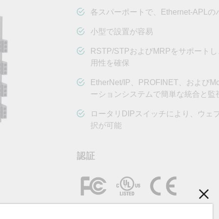
OPC UAソフトウェア
IIoT
記載されていないMoxa製品に関するテクニカルサポートは、
ークセキュリティアプラ
およびイベント
各スパーポートで、Ethernet-AP
IPカメラおよびビデオサーバー
小型で設置が容易
RSTP/STPおよびMRPをサポー
用性を確保
EtherNet/IP、PROFINET、お
ーションシステムで簡単な統合と監
ロータリDIPスイッチにより、ウェ
択が可能
認証