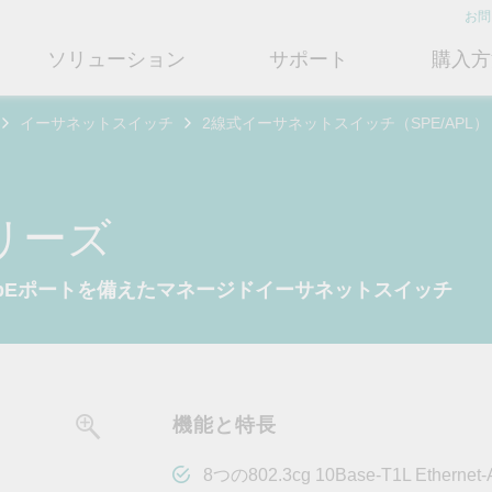
お問
ソリューション
サポート
購入方
イーサネットスイッチ
2線式イーサネットスイッチ（SPE/APL）
ットワークインフラ
ート
ついて
産業用エッジコネクティビテ
テクノロジー
修理および保証
さらにMoxaについて知る
ットスイッチ
ェアおよびドキュメント
フィール
シリアルデバイスサーバー
産業用ネットワークセキュリティ
製品修理サービス/RMA
店検索
営業担当へのお問い合わせ
シリーズ
ルータ
するよくあるご質問
ションとマイルストーン
シリアルコンバータ
TSN
保証方針
電力の安定供給を支え
情熱を新たな可能性に
OTネットワークセ
ューションパートナー (MJSP)
つの1GbEポートを備えたマネージドイーサネットスイッチ
るBESSソリューショ
ュリティを強化する
ブリッジ/クライアント
ーサクセス
プロトコルゲートウェイ
シングルペアイーサネット
共に成長し成功することが、最
ン
は
ティアドバイザリ
（SPE）
高の成果につながります。
ートウェイ/ルータ
びガス
ビリティ
USB to シリアルコンバータ/US
よりクリーンで持続可能なエネ
産業ネットワークのセキュ
もっと詳しく知る
ェアライセンス管理
ブ
Ethernet-APL
ルギー環境への移行をBESSが
ィ対策向上には、専門家の
ットメディアコンバータ
どのように貢献するのかご覧く
バイスが豊富な当社記事ラ
フサイクル管理ポリシー
マルチポートシリアルボード
ローカル5Gネットワーク
ださい。
ラリをご覧ください。
機能と特長
ーク管理ソフトウェア
ジェント交通
ューと行動規範
もっと詳しく知る
もっと詳しく知る
コントローラおよびI/O
OTデータ統合と活用
リモートアクセス
8つの802.3cg 10Base-T1L Ether