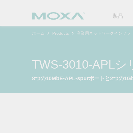
製品
ホーム
Products
産業用ネットワークインフラ
産業用ネ
産業分野
製品サポ
連絡する
Moxaに
イーサネ
製造
ソフトウ
企業プロ
代理
TWS-3010-APL
セキュア
鉄道
製品に関
イノベー
OTデータの秘密を解
ソリ
（FAQ)
8つの10MbE-APL-spurポートと2
き明かす
無線AP/
電力
カスタマ
セキュリ
産業分野のデジタル変革を成功
セルラーゲ
石油およ
サステナ
させるために、OTデータの秘密
ソフトウ
を解き明かす方法を学びましょ
イーサネ
海洋
ポリシー
う。
製品ライ
もっと詳しく知る
ネットワ
インテリ
コアバリ
セキュア
キャリア