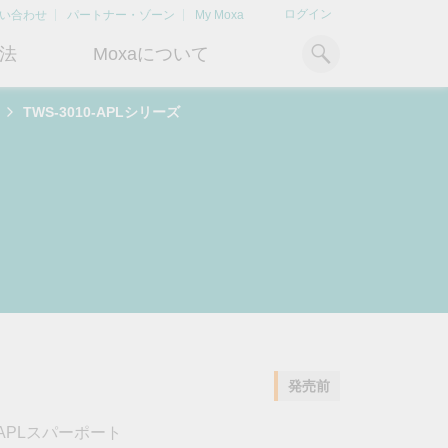
ログイン
い合わせ
パートナー・ゾーン
My Moxa
法
Moxaについて
TWS-3010-APLシリーズ
ィ
産業用コンピューティング
おすすめトピック
リソース
x86コンピュータ
文書ライブラリ
Armベースコンピュータ
ケーススタディ
キ
Moxa Japan合同会社
OTデータの秘密を解
電力の安定供
に
について
き明かす
るBESSソリ
パネルPC
記事ライブラリ
ン
さらなる市場拡大とサポート体
産業分野のデジタル変革を成功
Bハ
IIoTゲートウェイ
動画ライブラリ
制を強化すべく、2020年に日本
させるために、OTデータの秘密
リテ
よりクリーンで持
法人を設立
を解き明かす方法を学びましょ
アド
ルギー環境への移行
システムソフトウェア
う。
イブ
どのように貢献す
もっと詳しく知る
ださい。
発売前
もっと詳しく知る
もっと詳しく知
net-APLスパーポート