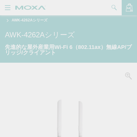
AWK-4262Aシリーズ
製品
AWK-4262Aシリーズ
ソリューション
バッグを見る
先進的な屋外産業用Wi-Fi 6（802.11ax）無線AP/ブ
サポート
リッジ/クライアント
購入方法
Moxaについて
お問い合わせ
パートナー・ゾーン
My Moxa