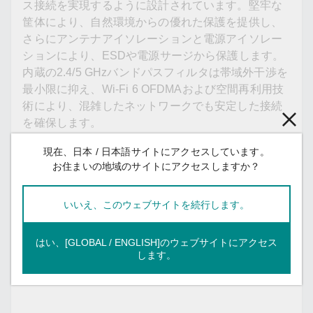
ス接続を実現するように設計されています。堅牢な
筐体により、自然環境からの優れた保護を提供し、
さらにアンテナアイソレーションと電源アイソレー
ションにより、ESDや電源サージから保護します。
内蔵の2.4/5 GHzバンドパスフィルタは帯域外干渉を
最小限に抑え、Wi-Fi 6 OFDMAおよび空間再利用技
術により、混雑したネットワークでも安定した接続
を確保します。
現在、日本 / 日本語サイトにアクセスしています。
また、AeroMesh技術を搭載することにより、ケーブ
お住まいの地域のサイトにアクセスしますか？
ル配線が現実的でない、またはコストがかかる場所
でのネットワーク導入を簡素化します。自動形成お
いいえ、このウェブサイトを続行します。
よび自己修復によるワイヤレスパスは、変動がある
アプリケーションでの導入と設定を迅速化し、ダウ
ンタイムを最小限に抑えます。
はい、[GLOBAL / ENGLISH]のウェブサイトにアクセス
します。