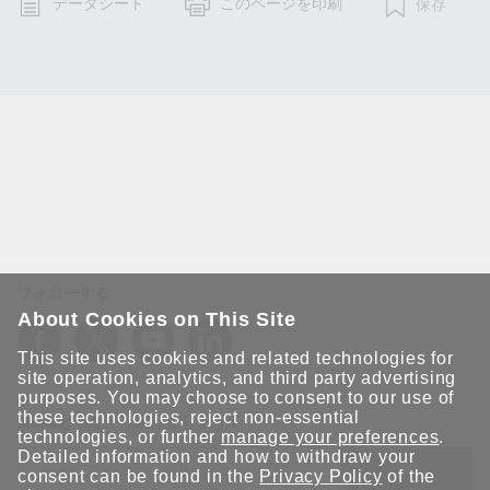
データシート
このページを印刷
保存
フォローする
About Cookies on This Site
This site uses cookies and related technologies for
site operation, analytics, and third party advertising
purposes. You may choose to consent to our use of
these technologies, reject non-essential
Moxaとつながり続けましょう！
technologies, or further
manage your preferences
.
Detailed information and how to withdraw your
送信
consent can be found in the
Privacy Policy
of the