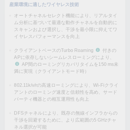
産業環境に適したワイヤレス技術
オートチャネルセレクト機能により、リアルタイ
ム分析に基づいて最適な動作チャネルを自動的に
スキャンおよび選択し、干渉を最小限に抑えてワ
イヤレスパフォーマンスを向上
クライアントベースのTurbo Roaming
付きの
APに依存しないシームレスローミングにより、
AP間のローミングリカバリタイムを150 ms未
満に実現（クライアントモード時）
802.11k/v/rの高速ローミングにより、Wi-Fiクライ
アントのローミング速度と信頼性を高め、サード
パーティ機器との相互運用性も向上
DFSチャネルにより、既存の無線インフラからの
干渉を回避するために、より広範囲の5 GHzチャ
ネル選択が可能