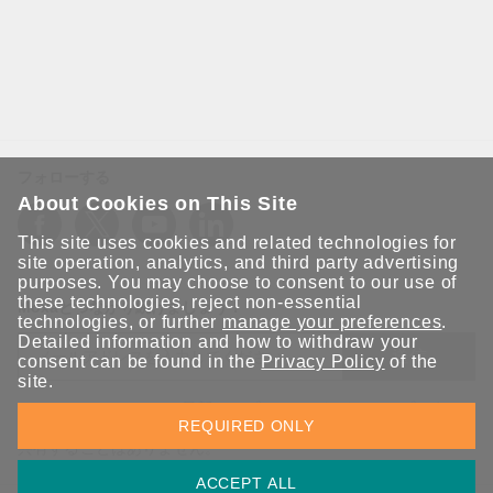
フォローする
About Cookies on This Site
This site uses cookies and related technologies for
site operation, analytics, and third party advertising
purposes. You may choose to consent to our use of
these technologies, reject non-essential
Moxaとつながり続けましょう！
technologies, or further
manage your preferences
.
Detailed information and how to withdraw your
送信
consent can be found in the
Privacy Policy
of the
site.
Moxaソリューションの最新アップデートにサインアップしま
REQUIRED ONLY
す。 Moxaではプライバシーを尊重しており、メールを他の人と
共有することはありません。
ACCEPT ALL