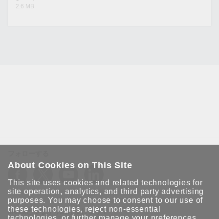
2.6 MB
フォローする
About Cookies on This Site
This site uses cookies and related technologies for
site operation, analytics, and third party advertising
purposes. You may choose to consent to our use of
these technologies, reject non-essential
Moxaとつながり続けましょう！
technologies, or further
manage your preferences
.