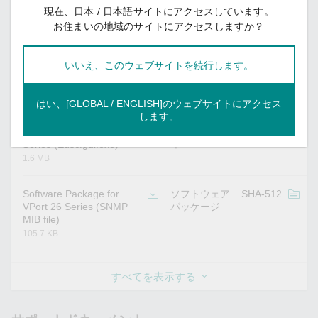
48.1 MB
現在、日本 / 日本語サイトにアクセスしています。
お住まいの地域のサイトにアクセスしますか？
Software Package for
ソフトウェア
SHA-512
v
VPort 26 Series
パッケージ
いいえ、このウェブサイトを続行します。
(SoftNVR-IA Trial version
V3.2)
52.1 MB
はい、[GLOBAL / ENGLISH]のウェブサイトにアクセス
します。
Utility for VPort 26
ユーティリテ
SHA-512
v
Series (Edscfgui.exe)
ィ
1.6 MB
Software Package for
ソフトウェア
SHA-512
v
VPort 26 Series (SNMP
パッケージ
MIB file)
105.7 KB
すべてを表示する