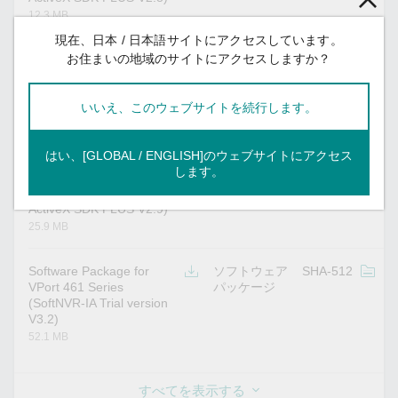
12.3 MB
現在、日本 / 日本語サイトにアクセスしています。
お住まいの地域のサイトにアクセスしますか？
Software Package for
ソフトウェア
SHA-512
v
VPort 461 Series
パッケージ
(SoftNVR-IA Trial version
いいえ、このウェブサイトを続行します。
V3.4)
48.1 MB
はい、[GLOBAL / ENGLISH]のウェブサイトにアクセス
します。
Software Package for
ソフトウェア
SHA-512
v
VPort 461 Series (VPort
パッケージ
ActiveX SDK PLUS V2.9)
25.9 MB
Software Package for
ソフトウェア
SHA-512
v
VPort 461 Series
パッケージ
(SoftNVR-IA Trial version
V3.2)
52.1 MB
すべてを表示する