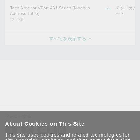
Tech Note for VPort 461 Series (Modbus
テクニカル
Address Table)
ート
13.2 KB
すべてを表示する
フォローする
About Cookies on This Site
This site uses cookies and related technologies for