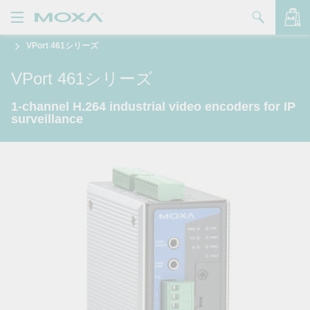
VPort 461シリーズ
製品
VPort 461シリーズ
ソリューション
バッグを見る
1-channel H.264 industrial video encoders for IP
サポート
surveillance
購入方法
Moxaについて
お問い合わせ
パートナー・ゾーン
My Moxa