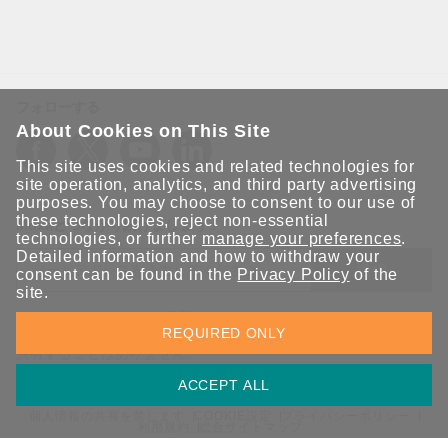
フォローする
About Cookies on This Site
This site uses cookies and related technologies for
site operation, analytics, and third party advertising
purposes. You may choose to consent to our use of
these technologies, reject non-essential
Moxaとつながり続けましょう！
technologies, or further
manage your preferences
.
Detailed information and how to withdraw your
送信
consent can be found in the
Privacy Policy
of the
site.
Moxaソリューションの最新アップデートにサインアップしま
REQUIRED ONLY
す。 Moxaではプライバシーを尊重しており、メールを他の人と
共有することはありません。
ACCEPT ALL
個人情報の共有を禁じます
COOKIE設定
プライバシーポリシー
利用規約
総合サイトマップ