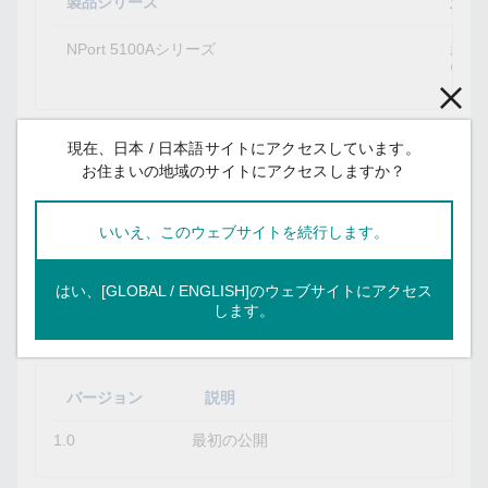
製品シリーズ
対処
NPort 5100Aシリーズ
新し
い。
謝辞：
現在、日本 / 日本語サイトにアクセスしています。
お住まいの地域のサイトにアクセスしますか？
Nikita Firsov氏には、この脆弱性を報告し、製品のセ
キュリティ強化に向けて当社と協力し、お客様への
いいえ、このウェブサイトを続行します。
より良いサービスの提供を支援していただきまし
た。この場をお借りして御礼申し上げます。
はい、[GLOBAL / ENGLISH]のウェブサイトにアクセス
します。
改訂履歴：
バージョン
説明
1.0
最初の公開