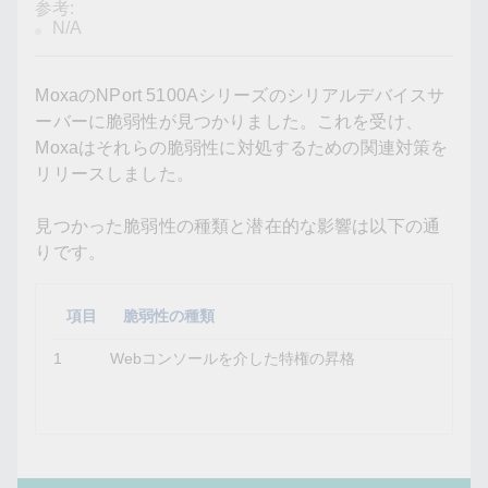
参考:
N/A
MoxaのNPort 5100Aシリーズのシリアルデバイスサ
ーバーに脆弱性が見つかりました。これを受け、
Moxaはそれらの脆弱性に対処するための関連対策を
リリースしました。
見つかった脆弱性の種類と潜在的な影響は以下の通
りです。
項目
脆弱性の種類
1
Webコンソールを介した特権の昇格
読
編
集