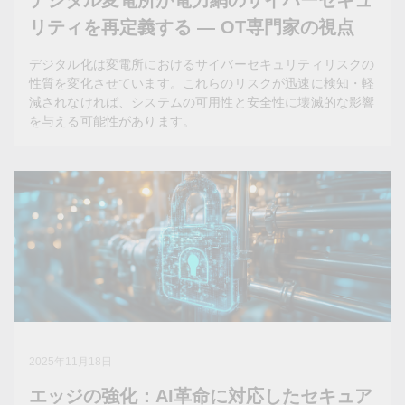
デジタル変電所が電力網のサイバーセキュ
の新たな基準を打ち立てつつあります。
リティを再定義する — OT専門家の視点
デジタル化は変電所におけるサイバーセキュリティリスクの
性質を変化させています。これらのリスクが迅速に検知・軽
減されなければ、システムの可用性と安全性に壊滅的な影響
を与える可能性があります。
2026年1月23日
デジタル変電所が電力網のサイバーセキ
ュリティを再定義する — OT専門家の視
点
デジタル化は変電所におけるサイバーセキュリティリス
クの性質を変化させています。これらのリスクが迅速に
2025年11月18日
検知・軽減されなければ、システムの可用性と安全性に
エッジの強化：AI革命に対応したセキュア
壊滅的な影響を与える可能性があります。