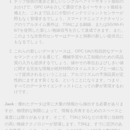
チップ技術の進歩と新しいシングルペアイーサネット接続の
おかげで、OPC UAを介して通信できるイーサネット接続を
備えた、これまで以上に小型のインテリジェントセンサーが
間もなく登場するでしょう。スマートマニュファクチャリン
グのリアルタイム要件は、TSNによる銅線、または5G/Wi-Fi
6/7を使用した新しい無線信号を介して達成できます。また、
このような次世代センサーはデータと洞察の新しい提供元に
もなるでしょう。
これらの新しいデータソースは、OPC UAの包括的なデータ
セマンティクスを通じて、機械学習や人工知能のための高品
質の入力も提供するでしょう。値やその単位およびしきい値
に関する完全な情報が絶対時間のタイムスタンプと一緒にな
って提供されるということは、アルゴリズムの予測品質が定
性的にますます良くなる、ということになります。つまり、
すべてのデータサイエンティストにとっての夢が実現するわ
けです。
Jack
：優れたデータは常に大量の情報から抽出する必要がありま
すが、物理的な制限によって、情報を共有するためのスペースと
速度には限りがあります。そこで、TSNと5Gなどの非常に信頼性
の高い無線テクノロジーが登場します。TSNは、すでに定評のあ