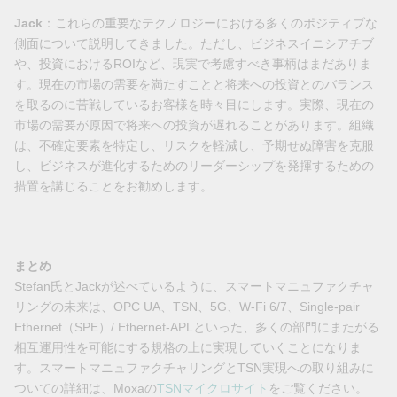
Jack
：これらの重要なテクノロジーにおける多くのポジティブな
側面について説明してきました。ただし、ビジネスイニシアチブ
や、投資におけるROIなど、現実で考慮すべき事柄はまだありま
す。現在の市場の需要を満たすことと将来への投資とのバランス
を取るのに苦戦しているお客様を時々目にします。実際、現在の
市場の需要が原因で将来への投資が遅れることがあります。組織
は、不確定要素を特定し、リスクを軽減し、予期せぬ障害を克服
し、ビジネスが進化するためのリーダーシップを発揮するための
措置を講じることをお勧めします。
まとめ
Stefan氏とJackが述べているように、スマートマニュファクチャ
リングの未来は、OPC UA、TSN、5G、W-Fi 6/7、Single-pair
Ethernet（SPE）/ Ethernet-APLといった、多くの部門にまたがる
相互運用性を可能にする規格の上に実現していくことになりま
す。スマートマニュファクチャリングとTSN実現への取り組みに
ついての詳細は、Moxaの
TSNマイクロサイト
をご覧ください。