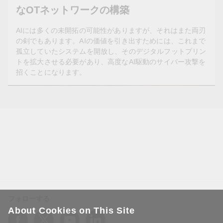
なOTネットワークの構築
AIには多くの未開拓の可能性がありますが、それはまた両刃
の剣でもあります。AIの価値を引き出すためには、これまで
孤立していたシステムを開放し、そのデジタルフットプリン
トを拡大させる必要があり、高度なAI駆動のサイバー攻撃を
招くことになります。
2025年11月18日
エッジの強化：AI革命に対応したセキュ
アなOTネットワークの構築
AIには多くの未開拓の可能性がありますが、それはまた両
刃の剣でもあります。AIの価値を引き出すためには、これ
まで孤立していたシステムを開放し、そのデジタルフッ
フォローする
トプリントを拡大させる必要があり、高度なAI駆動のサイ
About Cookies on This Site
バー攻撃を招くことになります。