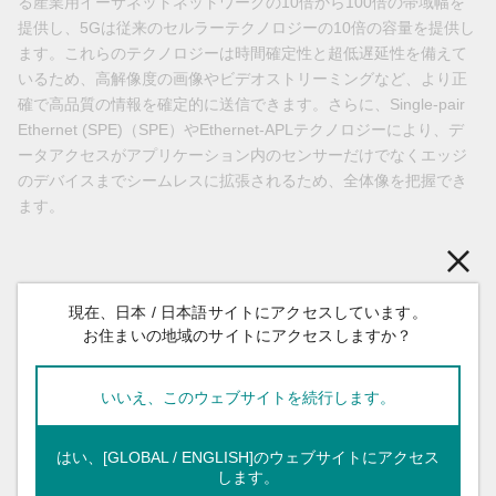
る産業用イーサネットネットワークの10倍から100倍の帯域幅を
提供し、5Gは従来のセルラーテクノロジーの10倍の容量を提供し
ます。これらのテクノロジーは時間確定性と超低遅延性を備えて
いるため、高解像度の画像やビデオストリーミングなど、より正
確で高品質の情報を確定的に送信できます。さらに、Single-pair
Ethernet (SPE)（SPE）やEthernet-APLテクノロジーにより、デ
ータアクセスがアプリケーション内のセンサーだけでなくエッジ
のデバイスまでシームレスに拡張されるため、全体像を把握でき
ます。
4. 10年後のスマートマニュファクチャリングはどうなっているで
現在、日本 / 日本語サイトにアクセスしています。
しょうか？
お住まいの地域のサイトにアクセスしますか？
いいえ、このウェブサイトを続行します。
はい、[GLOBAL / ENGLISH]のウェブサイトにアクセス
します。