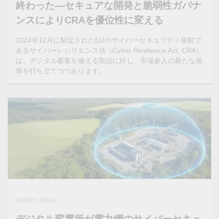
終わった—セキュアな開発と脆弱性ガバナ
ンスによりCRAを優位性に変える
2024年12月に制定されたEUのサイバーセキュリティ規制で
あるサイバーレジリエンス法（Cyber Resilience Act, CRA）
は、デジタル要素を備える製品に対し、市場参入の新たな基
準を打ち立てつつあります。
2026年2月25日
コンプライアンスのチェックリスト時代
は終わった—セキュアな開発と脆弱性ガ
バナンスによりCRAを優位性に変える
2024年12月に制定されたEUのサイバーセキュリティ規制
であるサイバーレジリエンス法（Cyber Resilience Act,
2026年1月23日
CRA）は、デジタル要素を備える製品に対し、市場参入