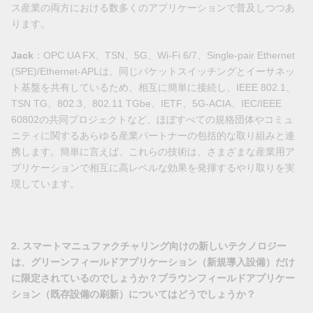
ス産業の両方における数多くのアプリケーションで普及しつつあ
ります。
Jack
：OPC UA FX、TSN、5G、Wi-Fi 6/7、Single-pair Ethernet
(SPE)/Ethernet-APLは、同じパケットスイッチングとイーサネッ
ト基盤を共有しているため、相互に簡単に接続し、IEEE 802.1、
TSN TG、802.3、802.11 TGbe、IETF、5G-ACIA、IEC/IEEE
60802の共同プロジェクトなど、ほぼすべての規格団体やコミュ
ニティに関するあらゆる産業パートナーの包括的な取り組みと連
携します。簡単に言えば、これらの技術は、さまざまな産業用ア
プリケーションで相互に高レベルな効果を発揮するやり取りを実
現しています。
2. スマートマニュファクチャリング向けの新しいテクノロジー
は、グリーンフィールドアプリケーション（新規導入設備）だけ
に限定されているのでしょうか？ブラウンフィールドアプリケー
ション（既存設備の刷新）についてはどうでしょうか？