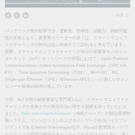
保存
パンデミック後の世界では、柔軟性、効率性、回復力、持続可能
性が主役となり、産業界のリーダーの多くは、スマートマニュフ
ァクチャリングの時代は近い将来すぐに訪れると考えています。
実際、スマートマニュファクチャリング向けの産業用モノのイン
ターネット（IIoT）ネットワークの実現にむけて、Open Platform
Communications Unified Architecture Field Exchange（OPC UA
FX）、Time-Sensitive Networking（TSN）、Wi-Fi 6/7、5G、
Single-pair Ethernet（SPE）/Ethernet–APLといった新しいテクノ
ロジーや規格の採用が進んでいます。
今回、IIoT分野の経験豊富な専門家2人に、スマートマニュファク
チャリングの未来とその実現方法に関する洞察を語っていただき
ました。
B&R Industrial Automation
（ABBグループ）の製品管理制
御システム、マシンビジョンおよびネットワーク担当バイスプレ
ジデントであるStefan Schönegger氏が、Moxaの産業用ネットワ
ークインフラ部門の製品マネージャーであるJack Linと共に、多く