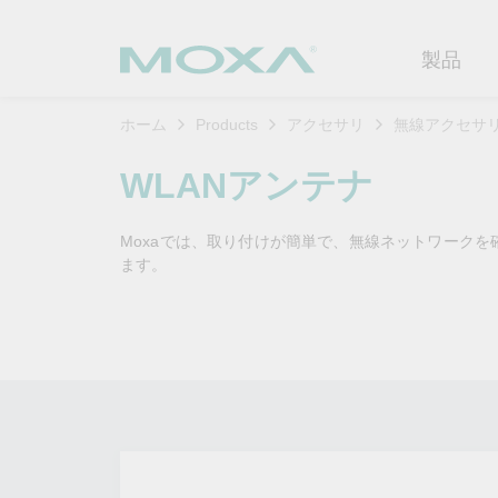
製品
ホーム
Products
アクセサリ
無線アクセサ
産業用ネ
産業分野
製品サポ
連絡する
Moxaに
WLANアンテナ
イーサネ
製造
ソフトウ
企業プロ
代理
Moxaでは、取り付けが簡単で、無線ネットワークを
セキュア
鉄道
製品に関
イノベー
ます。
OTデータの秘密を解
ソリ
（FAQ)
き明かす
無線AP/
電力
カスタマ
セキュリ
産業分野のデジタル変革を成功
セルラーゲ
石油およ
サステナ
させるために、OTデータの秘密
ソフトウ
を解き明かす方法を学びましょ
イーサネ
海洋
ポリシー
う。
製品ライ
もっと詳しく知る
ネットワ
インテリ
コアバリ
セキュア
キャリア