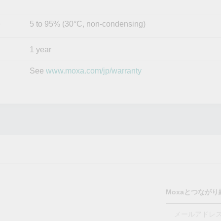
5 to 95% (30°C, non-condensing)
y
1 year
See
www.moxa.com/jp/warranty
Moxaとつなが