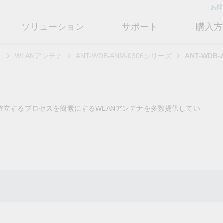
お問
ソリューション
サポート
購入方
リ
WLANアンテナ
ANT-WDB-ANM-0306シリーズ
ANT-WDB-
ットワークインフラ
ート
ついて
産業用エッジコネクティビテ
テクノロジー
修理および保証
さらにMoxaについて知る
ットスイッチ
ェアおよびドキュメント
フィール
シリアルデバイスサーバー
産業用ネットワークセキュリティ
製品修理サービス/RMA
店検索
営業担当へのお問い合わせ
確立するプロセスを簡素にするWLANアンテナを多数提供してい
ルータ
するよくあるご質問
ションとマイルストーン
シリアルコンバータ
TSN
保証方針
電力の安定供給を支え
情熱を新たな可能性に
OTネットワークセ
ューションパートナー (MJSP)
るBESSソリューショ
ュリティを強化する
ブリッジ/クライアント
ーサクセス
プロトコルゲートウェイ
シングルペアイーサネット
共に成長し成功することが、最
ン
は
ティアドバイザリ
（SPE）
高の成果につながります。
ートウェイ/ルータ
びガス
ビリティ
USB to シリアルコンバータ/US
よりクリーンで持続可能なエネ
産業ネットワークのセキュ
もっと詳しく知る
ェアライセンス管理
ブ
Ethernet-APL
ルギー環境への移行をBESSが
ィ対策向上には、専門家の
ットメディアコンバータ
どのように貢献するのかご覧く
バイスが豊富な当社記事ラ
フサイクル管理ポリシー
マルチポートシリアルボード
ローカル5Gネットワーク
ださい。
ラリをご覧ください。
ーク管理ソフトウェア
ジェント交通
ューと行動規範
もっと詳しく知る
もっと詳しく知る
コントローラおよびI/O
OTデータ統合と活用
リモートアクセス