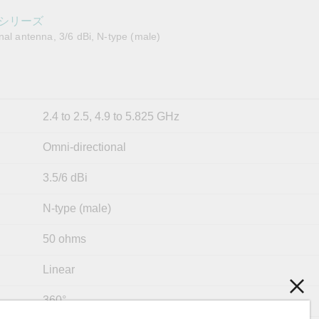
OPC UAソフトウェア
IIoT
記載されていないMoxa製品に関するテクニカルサポートは、
ークセキュリティアプラ
およびイベント
06シリーズ
IPカメラおよびビデオサーバー
nal antenna, 3/6 dBi, N-type (male)
2.4 to 2.5, 4.9 to 5.825 GHz
Omni-directional
3.5/6 dBi
N-type (male)
50 ohms
Linear
360°