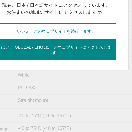
2:1 max.
現在、日本 / 日本語サイトにアクセスしています。
お住まいの地域のサイトにアクセスしますか？
1 W max.
いいえ、このウェブサイトを続行します。
IP67
Diameter: 22 mm (0.87 in)
はい、[GLOBAL / ENGLISH]のウェブサイトにアクセスしま
Length: 215 mm (8.46 in)
す。
68.9 g (0.15 lb)
White
PC-9330
Straight mount
-40 to 75°C (-40 to 167°F)
-40 to 75°C (-40 to 167°F)
kage