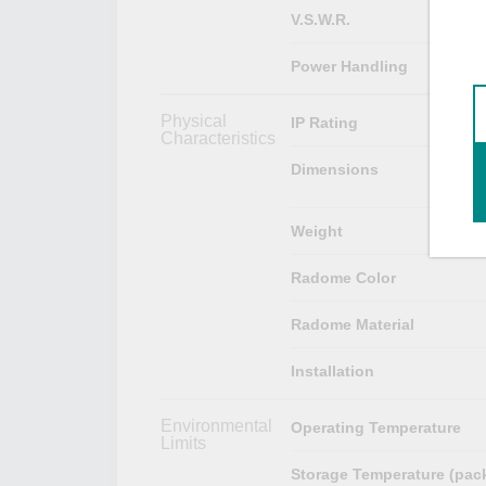
V.S.W.R.
Power Handling
Physical
IP Rating
Characteristics
Dimensions
Weight
Radome Color
Radome Material
Installation
Environmental
Operating Temperature
Limits
Storage Temperature (pac