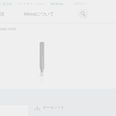
ログイン
い合わせ
パートナー・ゾーン
My Moxa
法
Moxaについて
ANM-0306
ィ
産業用コンピューティング
おすすめトピック
リソース
x86コンピュータ
文書ライブラリ
Armベースコンピュータ
ケーススタディ
キ
Moxa Japan合同会社
OTデータの秘密を解
電力の安定供
に
について
き明かす
るBESSソリ
パネルPC
記事ライブラリ
ン
さらなる市場拡大とサポート体
産業分野のデジタル変革を成功
Bハ
IIoTゲートウェイ
動画ライブラリ
制を強化すべく、2020年に日本
させるために、OTデータの秘密
リテ
よりクリーンで持
法人を設立
を解き明かす方法を学びましょ
アド
ルギー環境への移行
システムソフトウェア
う。
イブ
どのように貢献す
もっと詳しく知る
ださい。
もっと詳しく知る
もっと詳しく知
データシート