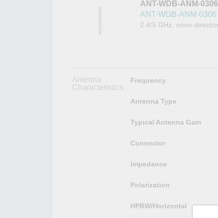
ANT-WDB-ANM-0306
こちらに
ネットワ
新着情報
ANT-WDB-ANM-03
イアンス
2.4/5 GHz, omni-directio
Antenna
Frequency
Characteristics
Antenna Type
Typical Antenna Gain
Connector
Impedance
Polarization
HPBW/Horizontal