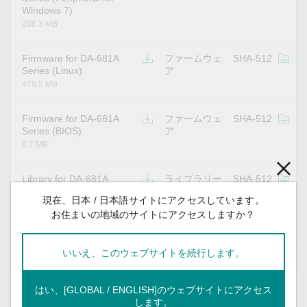
Windows 7)
208.3 MB
Firmware for DA-681A
ファームウェ
SHA-512
v
Series (Linux)
ア
479.5 MB
Firmware for DA-681A
ファームウェ
SHA-512
v
Series (BIOS)
ア
8.7 MB
Library for DA-681A
ライブラリー
SHA-512
v
Series (Example for
現在、日本 / 日本語サイトにアクセスしています。
Linux)
お住まいの地域のサイトにアクセスしますか？
30.8 KB
いいえ、このウェブサイトを続行します。
すべてを表示する
はい、[GLOBAL / ENGLISH]のウェブサイトにアクセス
サポートドキュメント
します。