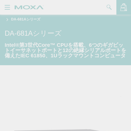
DA-681Aシリーズ
製品
DA-681Aシリーズ
ソリューション
バッグを見る
Intel®第3世代Core™ CPUを搭載、6つのギガビッ
サポート
トイーサネットポートと12の絶縁シリアルポートを
備えたIEC 61850、1Uラックマウントコンピュータ
購入方法
Moxaについて
お問い合わせ
パートナー・ゾーン
My Moxa