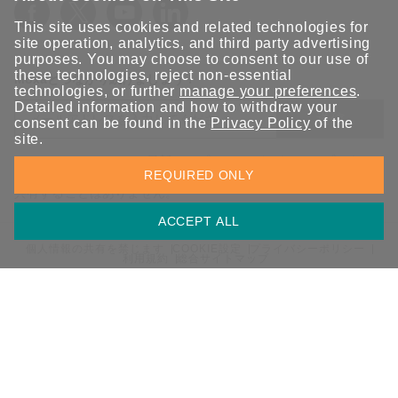
This site uses cookies and related technologies for
site operation, analytics, and third party advertising
purposes. You may choose to consent to our use of
these technologies, reject non-essential
Moxaとつながり続けましょう！
technologies, or further
manage your preferences
.
Detailed information and how to withdraw your
送信
consent can be found in the
Privacy Policy
of the
site.
Moxaソリューションの最新アップデートにサインアップしま
REQUIRED ONLY
す。 Moxaではプライバシーを尊重しており、メールを他の人と
共有することはありません。
ACCEPT ALL
個人情報の共有を禁じます
COOKIE設定
プライバシーポリシー
利用規約
総合サイトマップ
© 2026 Moxa Inc. All rights reserved.
日本 / 日本語