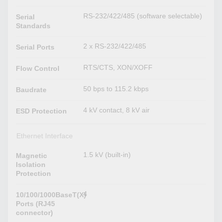
RS-232/422/485 (software selectable)
Serial
Standards
2 x RS-232/422/485
Serial Ports
RTS/CTS, XON/XOFF
Flow Control
50 bps to 115.2 kbps
Baudrate
4 kV contact, 8 kV air
ESD Protection
Ethernet Interface
1.5 kV (built-in)
Magnetic
Isolation
Protection
4
10/100/1000BaseT(X)
Ports (RJ45
connector)