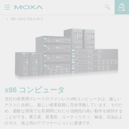
MC-3201-TGL1-M-S
製品
ソリューション
バッグを見る
サポート
購入方法
Moxaについて
お問い合わせ
x86 コンピュータ
当社の産業用グレードのファンレスx86コンピュータは、厳しい
パートナー・ゾーン
テストに合格し、厳しい産業規格に完全準拠しています。そのた
め、過酷な環境でも長期間にわたり信頼性の高い動作を維持する
My Moxa
ことができ、重工業、変電所、ユーティリティ、輸送、石油およ
びガス、海上用のアプリケーションに最適です。