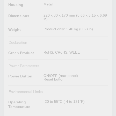
Metal
Housing
220 x 80 x 170 mm (8.66 x 3.15 x 6.69
Dimensions
in)
Product only: 1.40 kg (0.63 lb)
Weight
Declaration
RoHS, CRoHS, WEEE
Green Product
Power Parameters
ON/OFF (rear panel)
Power Button
Reset button
Environmental Limits
-20 to 55°C (-4 to 131°F)
Operating
Temperature