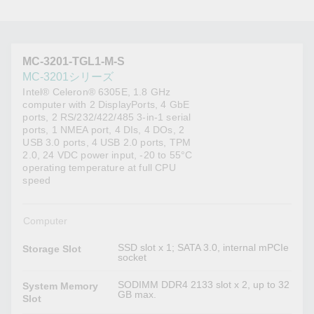
MC-3201-TGL1-M-S
MC-3201シリーズ
Intel® Celeron® 6305E, 1.8 GHz
computer with 2 DisplayPorts, 4 GbE
ports, 2 RS/232/422/485 3-in-1 serial
ports, 1 NMEA port, 4 DIs, 4 DOs, 2
USB 3.0 ports, 4 USB 2.0 ports, TPM
2.0, 24 VDC power input, -20 to 55°C
operating temperature at full CPU
speed
Computer
SSD slot x 1; SATA 3.0, internal mPCIe
Storage Slot
socket
SODIMM DDR4 2133 slot x 2, up to 32
System Memory
GB max.
Slot