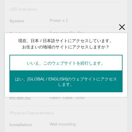
LED Indicators
Power x 1
System
2 per port (Tx, Rx)
Serial
現在、日本 / 日本語サイトにアクセスしています。
お住まいの地域のサイトにアクセスしますか？
Serial Signals
TxD, RxD, RTS, CTS, GND
RS-232
いいえ、このウェブサイトを続行します。
Tx+, Tx-, Rx+, Rx-, GND
RS-485-4w
はい、[GLOBAL / ENGLISH]のウェブサイトにアクセス
します。
Tx+, Tx-, Rx+, Rx-, GND
RS-422
Data+, Data-, GND
RS-485-2w
Physical Characteristics
Wall mounting
Installation