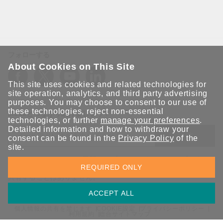
フォローする
About Cookies on This Site
This site uses cookies and related technologies for
site operation, analytics, and third party advertising
purposes. You may choose to consent to our use of
these technologies, reject non-essential
Moxaとつながり続けましょう！
technologies, or further
manage your preferences
.
Detailed information and how to withdraw your
送信
consent can be found in the
Privacy Policy
of the
site.
Moxaソリューションの最新アップデートにサインアップしま
REQUIRED ONLY
す。 Moxaではプライバシーを尊重しており、メールを他の人と
共有することはありません。
ACCEPT ALL
個人情報の共有を禁じます
COOKIE設定
プライバシーポリシー
利用規約
総合サイトマップ