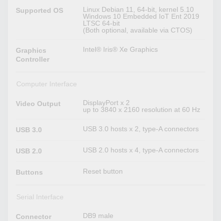
Linux Debian 11, 64-bit, kernel 5.10
Supported OS
Windows 10 Embedded IoT Ent 2019
LTSC 64-bit
(Both optional, available via CTOS)
Intel® Iris® Xe Graphics
Graphics
Controller
Computer Interface
DisplayPort x 2
Video Output
up to 3840 x 2160 resolution at 60 Hz
USB 3.0 hosts x 2, type-A connectors
USB 3.0
USB 2.0 hosts x 4, type-A connectors
USB 2.0
Reset button
Buttons
Serial Interface
DB9 male
Connector