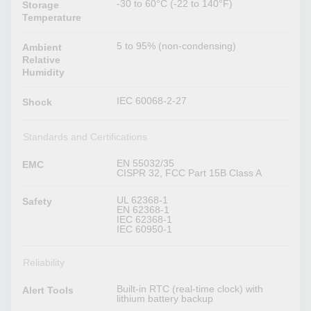
-30 to 60°C (-22 to 140°F)
Storage
Temperature
5 to 95% (non-condensing)
Ambient
Relative
Humidity
IEC 60068-2-27
Shock
Standards and Certifications
EN 55032/35
EMC
CISPR 32, FCC Part 15B Class A
UL 62368-1
Safety
EN 62368-1
IEC 62368-1
IEC 60950-1
Reliability
Built-in RTC (real-time clock) with
Alert Tools
lithium battery backup