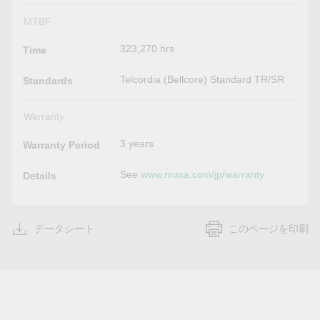
MTBF
323,270 hrs
Time
Telcordia (Bellcore) Standard TR/SR
Standards
Warranty
3 years
Warranty Period
See
www.moxa.com/jp/warranty
Details
データシート
このページを印刷