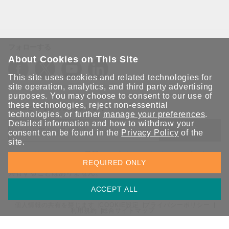
フォローする
About Cookies on This Site
This site uses cookies and related technologies for
site operation, analytics, and third party advertising
purposes. You may choose to consent to our use of
these technologies, reject non-essential
Moxaとつながり続けましょう！
technologies, or further
manage your preferences
.
Detailed information and how to withdraw your
送信
consent can be found in the
Privacy Policy
of the
site.
Moxaソリューションの最新アップデートにサインアップしま
REQUIRED ONLY
す。 Moxaではプライバシーを尊重しており、メールを他の人と
共有することはありません。
ACCEPT ALL
個人情報の共有を禁じます
COOKIE設定
プライバシーポリシー
利用規約
総合サイトマップ
© 2026 Moxa Inc. All rights reserved.