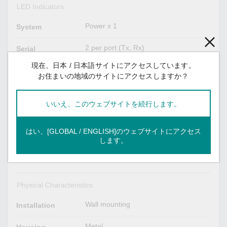
LED Indicators
Power x 1
System
2 per port (Tx, Rx)
Serial
現在、日本 / 日本語サイトにアクセスしています。
Serial Signals
お住まいの地域のサイトにアクセスしますか？
TxD, RxD, RTS, CTS, GND
RS-232
いいえ、このウェブサイトを続行します。
Tx+, Tx-, Rx+, Rx-, GND
RS-485-4w
はい、[GLOBAL / ENGLISH]のウェブサイトにアクセス
Tx+, Tx-, Rx+, Rx-, GND
RS-422
します。
Data+, Data-, GND
RS-485-2w
Physical Characteristics
Wall mounting
Installation
Metal