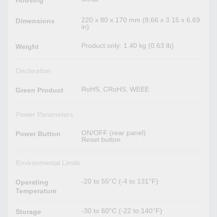
Housing
220 x 80 x 170 mm (8.66 x 3.15 x 6.69
Dimensions
in)
Product only: 1.40 kg (0.63 lb)
Weight
Declaration
RoHS, CRoHS, WEEE
Green Product
Power Parameters
ON/OFF (rear panel)
Power Button
Reset button
Environmental Limits
-20 to 55°C (-4 to 131°F)
Operating
Temperature
-30 to 60°C (-22 to 140°F)
Storage