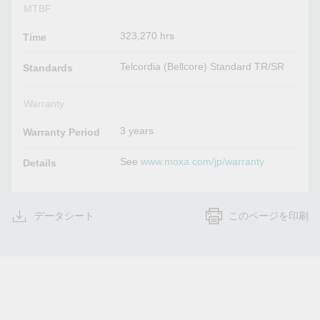
MTBF
323,270 hrs
Time
Telcordia (Bellcore) Standard TR/SR
Standards
Warranty
3 years
Warranty Period
See
www.moxa.com/jp/warranty
Details
データシート
このページを印刷