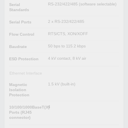
RS-232/422/485 (software selectable)
Serial
Standards
2 x RS-232/422/485
Serial Ports
RTS/CTS, XON/XOFF
Flow Control
50 bps to 115.2 kbps
Baudrate
4 kV contact, 8 kV air
ESD Protection
Ethernet Interface
1.5 kV (built-in)
Magnetic
Isolation
Protection
4
10/100/1000BaseT(X)
Ports (RJ45
connector)