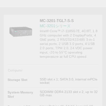
MC-3201-TGL7-S-S
MC-3201シリーズ
Intel® Core™ i7-1185G7E, 4C/8T, 1.8
GHz computer with 2 DisplayPorts, 4
GbE ports, 2 RS/232/422/485 3-in-1
serial ports, 2 USB 3.0 ports, 4 USB
2.0 ports, TPM 2.0, 24 VDC power
input, -20 to 55°C operating
temperature at full CPU speed
Computer
SSD slot x 1; SATA 3.0, internal mPCIe
Storage Slot
socket
SODIMM DDR4 2133 slot x 2, up to 32
System Memory
GB max.
Slot