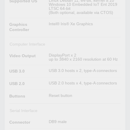
Linux Debian 11, 64-bit, kernel 5.10
Supported OS
Windows 10 Embedded IoT Ent 2019
LTSC 64-bit
(Both optional, available via CTOS)
Intel® Iris® Xe Graphics
Graphics
Controller
Computer Interface
DisplayPort x 2
Video Output
up to 3840 x 2160 resolution at 60 Hz
USB 3.0 hosts x 2, type-A connectors
USB 3.0
USB 2.0 hosts x 4, type-A connectors
USB 2.0
Reset button
Buttons
Serial Interface
DB9 male
Connector