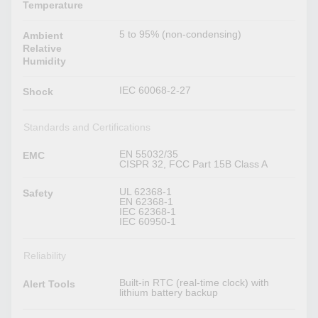
Temperature
5 to 95% (non-condensing)
Ambient
Relative
Humidity
IEC 60068-2-27
Shock
Standards and Certifications
EN 55032/35
EMC
CISPR 32, FCC Part 15B Class A
UL 62368-1
Safety
EN 62368-1
IEC 62368-1
IEC 60950-1
Reliability
Built-in RTC (real-time clock) with
Alert Tools
lithium battery backup