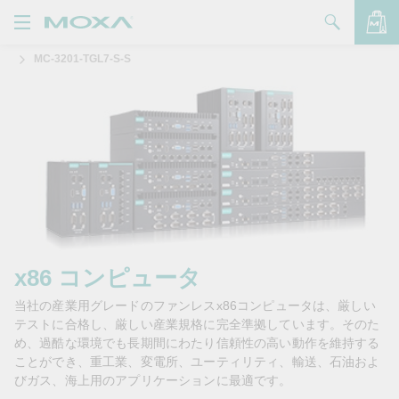
MC-3201-TGL7-S-S
製品
ソリューション
バッグを見る
サポート
購入方法
Moxaについて
お問い合わせ
x86 コンピュータ
当社の産業用グレードのファンレスx86コンピュータは、厳しい
パートナー・ゾーン
テストに合格し、厳しい産業規格に完全準拠しています。そのた
め、過酷な環境でも長期間にわたり信頼性の高い動作を維持する
My Moxa
ことができ、重工業、変電所、ユーティリティ、輸送、石油およ
びガス、海上用のアプリケーションに最適です。