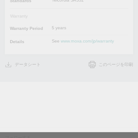
Telcordia SR332
Standards
Warranty
5 years
Warranty Period
See
www.moxa.com/jp/warranty
Details
データシート
このページを印刷
フォローする