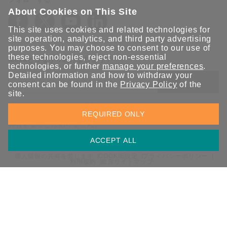
About Cookies on This Site
This site uses cookies and related technologies for
site operation, analytics, and third party advertising
purposes. You may choose to consent to our use of
these technologies, reject non-essential
Moxaとつながり続けましょう！
technologies, or further
manage your preferences
.
Detailed information and how to withdraw your
送信
consent can be found in the
Privacy Policy
of the
site.
Moxaソリューションの最新アップデートにサインアップしま
REQUIRED ONLY
す。 Moxaではプライバシーを尊重しており、メールを他の人と
共有することはありません。
ACCEPT ALL
個人情報の共有を禁じます
COOKIE設定
プライバシーポリシー
利用規約
総合サイトマップ
© 2026 Moxa Inc. All rights reserved.
日本 / 日本語