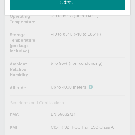
します。
Environmental Limits
-20 to 60°C (-4 to 140°F)
Operating
Temperature
-40 to 85°C (-40 to 185°F)
Storage
Temperature
(package
included)
5 to 95% (non-condensing)
Ambient
Relative
Humidity
Up to 4000 meters
Altitude
Standards and Certifications
EN 55032/24
EMC
CISPR 32, FCC Part 15B Class A
EMI