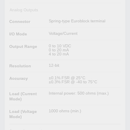
Analog Outputs
Spring-type Euroblock terminal
Connector
Voltage/Current
I/O Mode
0 to 10 VDC
Output Range
0 to 20 mA
4 to 20 mA
12-bit
Resolution
±0.1% FSR @ 25°C
Accuracy
±0.3% FSR @ -40 to 75°C
Internal power: 500 ohms (max.)
Load (Current
Mode)
1000 ohms (min.)
Load (Voltage
Mode)