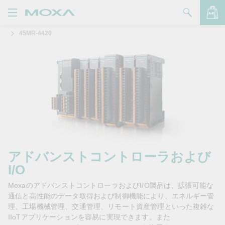
45MR-4420
製品
ソリューション
バッグを見る
サポート
購入方法
Moxaについて
お問い合わせ
アドバンストコントローラおよび
I/O
パートナー・ゾーン
MoxaのアドバンストコントローラおよびI/O製品は、拡張可能な
My Moxa
通信と高性能のデータ取得および制御機能により、エネルギー管
理、工場機械管理、交通管理、リモート資産管理といった複雑な
IIoTアプリケーションを容易に実現できます。また