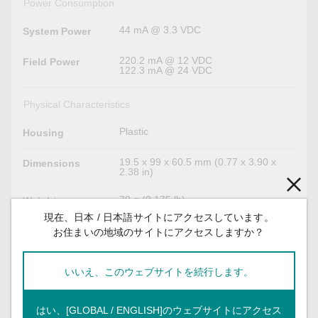
Power Consumption
44 mA @ 3.3 VDC
System Power
220.2 mA @ 12 VDC
Field Power
122.3 mA @ 24 VDC
Physical Characteristics
Plastic
Housing
19.5 x 99 x 60.5 mm (0.77 x 3.90 x
Dimensions
2.38 in)
79 g (0.175 lb)
Weight
現在、日本 / 日本語サイトにアクセスしています。
DIN-rail mounting
Installation
お住まいの地域のサイトにアクセスしますか？
I/O cable, 18 to 24 AWG
Wiring
いいえ、このウェブサイトを続行します。
I/O cable, 9 to 10 mm
Strip Length
はい、[GLOBAL / ENGLISH]のウェブサイトにアクセス